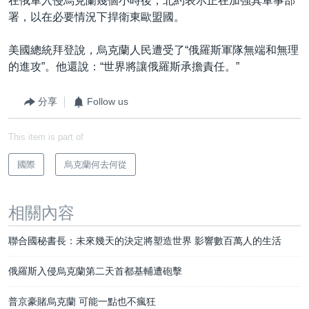
在俄軍入侵烏克蘭幾個小時後，北約表示正在加強其軍事部
署，以在必要情況下捍衛東歐盟國。
美國總統拜登說，烏克蘭人民遭受了“俄羅斯軍隊無端和無理
的進攻”。他還說：“世界將讓俄羅斯承擔責任。”
分享
Follow us
This item is part of
國際
烏克蘭何去何從
相關內容
聯合國秘書長：未來幾天的決定將塑造世界 影響數百萬人的生活
俄羅斯入侵烏克蘭第二天首都基輔遭砲擊
普京豪賭烏克蘭 可能一點也不瘋狂