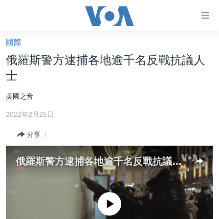
無
障
礙
國際
主頁
鏈
俄羅斯警方逮捕各地逾千名反戰抗議人
接
美國大選2024
士
跳
港澳
轉
美國之音
台灣
到
2022年2月25日
內
美中關係
容
分享
海外港人
跳
轉
新聞自由
俄羅斯警方逮捕各地逾千名反戰抗議人士
到
揭謊頻道
導
航
美國
跳
No media source currently available
中國
轉