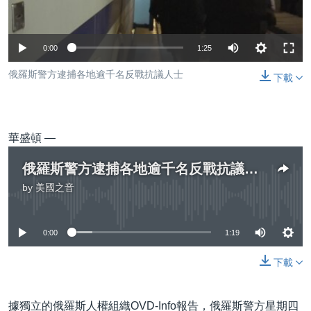
到
國際
檢
經貿
索
0:00
1:25
視頻
俄羅斯警方逮捕各地逾千名反戰抗議人士
下載
音頻
每日視頻新聞
VOA 60秒 (國際)
時事經緯
國語
美國專訊
新聞音頻
華盛頓 —
關注我們
視頻存檔
海外港人
俄羅斯警方逮捕各地逾千名反戰抗議人士
YOUTUBE頻道
港人港心
by
美國之音
No media source currently available
美國透視
其他語言網站
0:00
1:19
建國史話
廣播節目表
下載
據獨立的俄羅斯人權組織OVD-Info報告，俄羅斯警方星期四