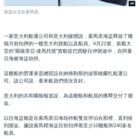
到
國際
檢
海盜出沒在索馬里。
經貿
索
視頻
一家意大利船運公司和意大利媒體說﹐索馬里海盜釋放了幾
音頻
每日視頻新聞
個月前扣押的一艘意大利貨船以及船員。4月21號﹐裝載大
VOA 60秒 (國際)
時事經緯
荳的“羅薩里亞‧達馬托號”貨船從巴西駛往伊朗途中﹐在阿曼
國語
沿海被海盜劫持。
美國專訊
新聞音頻
關注我們
視頻存檔
海外港人
這艘船的營運者是總部設在納佈勒斯的波斯維蘭扎航運公
司。該公司說﹐看來船員們情況良好。
YOUTUBE頻道
港人港心
美國透視
意大利的共和國報報道說﹐為這艘船和船員的獲釋交付了贖
其他語言網站
金。
建國史話
廣播節目表
以往海盜都是在索馬里沿海劫持船隻並停泊在那裡﹐直到收
到贖金。據說索馬裡海盜目前扣押着至少10艘船和240多名
船員。