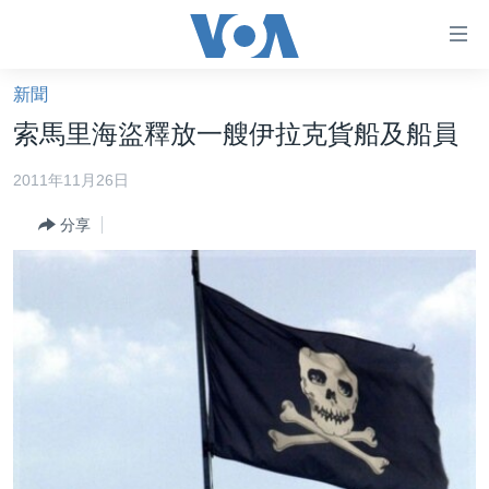
無
障
礙
新聞
主頁
鏈
索馬里海盜釋放一艘伊拉克貨船及船員
接
美國大選2024
2011年11月26日
跳
港澳
轉
分享
台灣
到
內
美中關係
容
海外港人
跳
轉
新聞自由
到
揭謊頻道
導
航
美國
跳
中國
轉