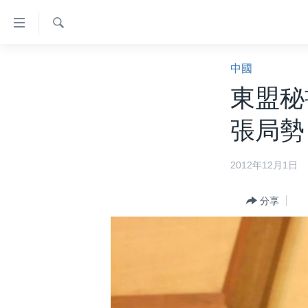
無
障
礙
檢
主頁
索
中國
鏈
美國大選2024
東盟秘
接
港澳
跳
張局勢
轉
台灣
到
美中關係
2012年12月1日
內
容
海外港人
跳
分享
新聞自由
轉
到
揭謊頻道
導
美國
航
跳
中國
轉