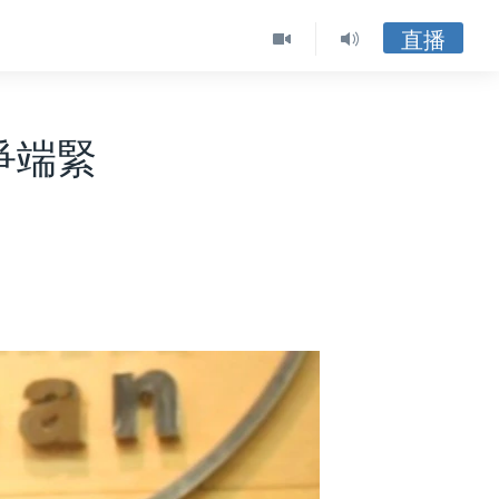
直播
爭端緊