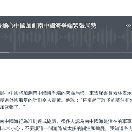
長擔心中國加劇南中國海爭端緊張局勢
No media source currently available
嵌入
擔心中國將加劇南中國海爭端的緊張局勢。東盟秘書長素林表示,
搜索外國船隻的計劃令人震驚。他說： “這引起了許多的關注和
加緊張了。”
南中國海行為准則達成協議。很多人認為南中國海是潛在的軍事
須非常小心，不要讓這一問題造成太多的關注和擔憂。我知道各