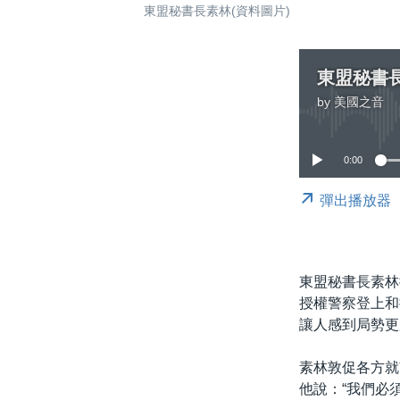
東盟秘書長素林(資料圖片)
東盟秘書
by
美國之音
0:00
彈出播放器
東盟秘書長素林
授權警察登上和
讓人感到局勢更
素林敦促各方就
他說：“我們必