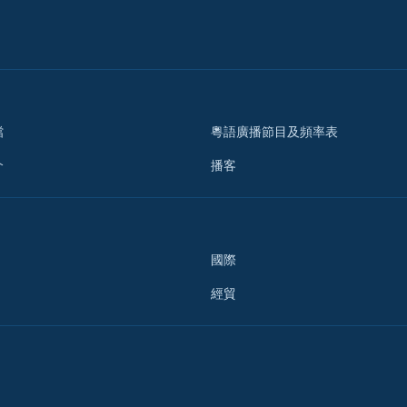
檔
粵語廣播節目及頻率表
介
播客
國際
經貿