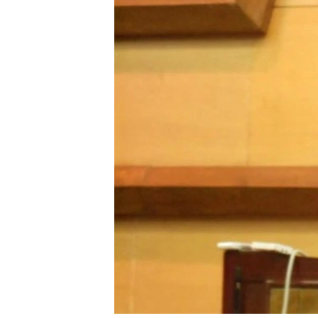
國際
到
檢
經貿
索
視頻
音頻
每日視頻新聞
VOA 60秒 (國際)
時事經緯
美國專訊
新聞音頻
視頻存檔
海外港人
YOUTUBE頻道
港人港心
美國透視
建國史話
廣播節目表