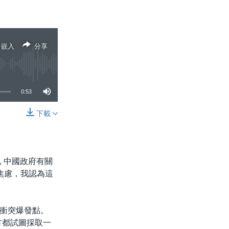
嵌入
分享
0:53
下載
分享
 中國政府有關
焦慮，我認為這
衝突爆發點。
方都試圖採取一