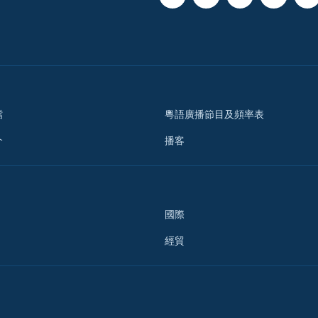
檔
粵語廣播節目及頻率表
介
播客
國際
經貿