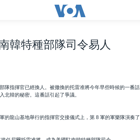
南韓特種部隊司令易人
部隊指揮官已經換人。被撤換的托雷准將今年早些時候的一番話
入北韓的秘密。這番話引起了爭議。
軍的龍山基地舉行的指揮官交接儀式上，第 8 軍的軍樂隊演奏了
將接任尼爾托雷准將，成為美國駐南韓特種部隊司令。