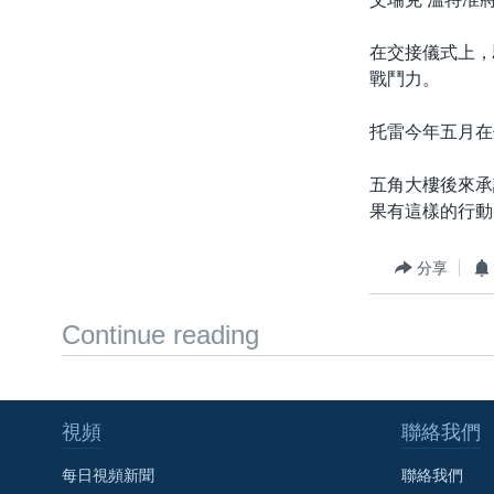
國際
到
檢
經貿
在交接儀式上，
索
戰鬥力。
視頻
音頻
每日視頻新聞
托雷今年五月在
VOA 60秒 (國際)
時事經緯
五角大樓後來承
美國專訊
新聞音頻
果有這樣的行動
視頻存檔
海外港人
分享
YOUTUBE頻道
港人港心
美國透視
Continue reading
建國史話
廣播節目表
視頻
聯絡我們
每日視頻新聞
聯絡我們