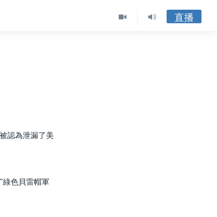
直播
被認為泄漏了美
"綠色貝雷帽軍