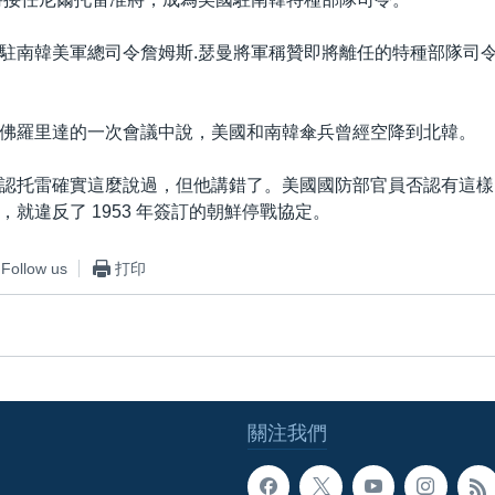
駐南韓美軍總司令詹姆斯.瑟曼將軍稱贊即將離任的特種部隊司
佛羅里達的一次會議中說，美國和南韓傘兵曾經空降到北韓。
認托雷確實這麼說過，但他講錯了。美國國防部官員否認有這樣
，就違反了 1953 年簽訂的朝鮮停戰協定。
Follow us
打印
關注我們