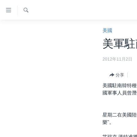
無
障
礙
檢
主頁
索
美國
鏈
美國大選2024
美軍駐
接
港澳
跳
2012年11月2日
轉
台灣
到
美中關係
內
分享
容
海外港人
美國駐南韓特種
跳
國軍事人員曾潛
新聞自由
轉
到
揭謊頻道
導
星期二在美國陸
美國
航
樂"。
跳
中國
轉
艾瑞克 溫特准