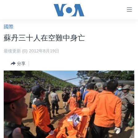
無
障
礙
國際
主頁
鏈
蘇丹三十人在空難中身亡
接
美國大選2024
最後更新 {0} 2012年8月19日
跳
港澳
轉
分享
台灣
到
內
美中關係
容
海外港人
跳
轉
新聞自由
到
揭謊頻道
導
航
美國
跳
中國
轉