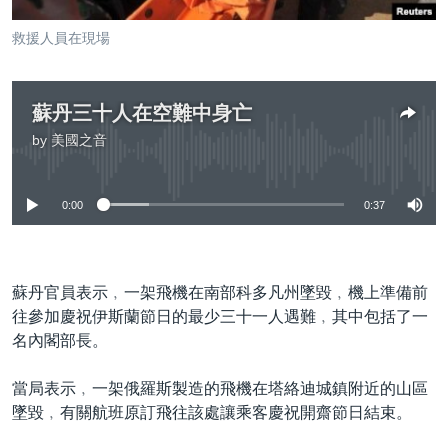
到
國際
檢
救援人員在現場
經貿
索
視頻
蘇丹三十人在空難中身亡
音頻
每日視頻新聞
by
美國之音
No media source currently available
VOA 60秒 (國際)
時事經緯
國語
美國專訊
新聞音頻
0:00
0:37
關注我們
視頻存檔
海外港人
YOUTUBE頻道
港人港心
蘇丹官員表示﹐一架飛機在南部科多凡州墜毀﹐機上準備前
美國透視
往參加慶祝伊斯蘭節日的最少三十一人遇難﹐其中包括了一
其他語言網站
名內閣部長。
建國史話
廣播節目表
當局表示﹐一架俄羅斯製造的飛機在塔絡迪城鎮附近的山區
墜毀﹐有關航班原訂飛往該處讓乘客慶祝開齋節日結束。