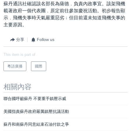
蘇丹通訊社確認該名部長為薩德﹐負責內政事宜。該架飛機
載著政府一個代表團﹐原定前往參加慶祝活動。初步報告顯
示﹐飛機失事時天氣嚴重惡劣﹔但目前還未知道飛機失事的
主要原因。
分享
Follow us
This item is part of
粵語廣播
國際
相關內容
聯合國呼籲蘇丹 不要重手鎮壓示威
美國指責蘇丹政府嚴厲鎮壓抗議活動
蘇丹和南蘇丹同意結束石油付款之爭