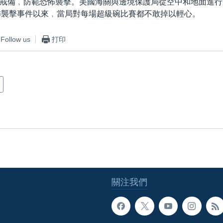
戒備﹐防範恐怖襲擊。美國海關與邊境保護局從空中和地面進行
11恐怖襲擊事件以來﹐當局對每場超級碗比賽都不敢掉以輕心。
Follow us
打印
關注我們