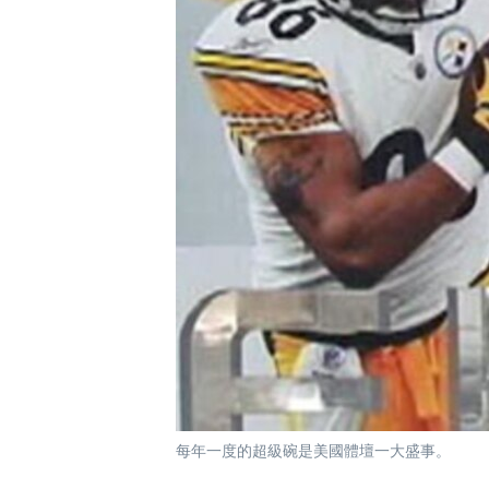
國際
到
檢
經貿
索
視頻
音頻
每日視頻新聞
VOA 60秒 (國際)
時事經緯
美國專訊
新聞音頻
視頻存檔
海外港人
YOUTUBE頻道
港人港心
美國透視
建國史話
廣播節目表
每年一度的超級碗是美國體壇一大盛事。