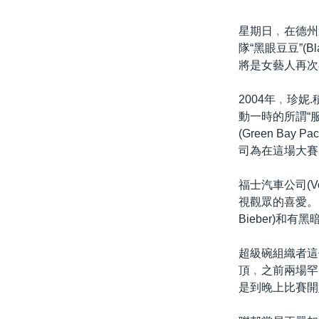
星期日﹐在德州達
隊“黑眼豆豆”(B
將是女藝人再次
2004年﹐珍妮.積
動一時的所謂“
(Green Bay
司為在這場大賽
福士汽車公司(V
視觀眾的喜愛。電
Bieber)和有
超級碗組織者這個
頂﹐之前兩場罕
是到晚上比賽開