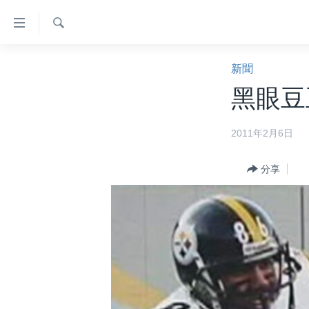
無
障
礙
檢
主頁
索
新聞
鏈
美國大選2024
黑眼豆
接
港澳
跳
2011年2月6日
轉
台灣
到
美中關係
內
分享
容
海外港人
跳
新聞自由
轉
到
揭謊頻道
導
美國
航
跳
中國
轉