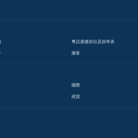
檔
粵語廣播節目及頻率表
介
播客
國際
經貿