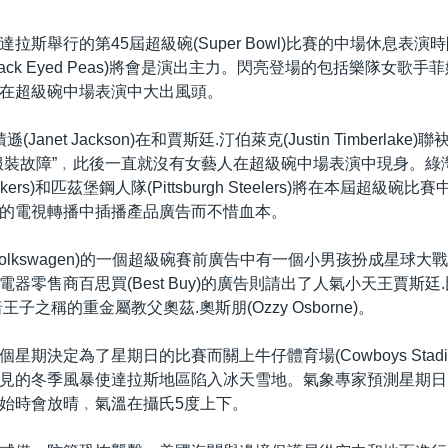
拉斯舉行的第45屆超級碗(Super Bowl)比賽的中場休息表演
lack Eyed Peas)將會是演出主力。閃亮登場的包括樂隊女歌手菲姬(
在超級碗中場表演中大出風頭。
遜(Janet Jackson)在和賈斯廷.汀伯萊克(Justin Timberlak
服裝故障”﹐此後一直就沒有女藝人在超級碗中場表演中現身。綠
 Packers)和匹茲堡鋼人隊(Pittsburgh Steelers)將在本屆超級
的電視轉播中插播產品廣告而不惜血本。
olkswagen)的一個超級碗賽前廣告中有一個小男孩扮成星球大
器零售商百思買(Best Buy)的廣告則請出了人氣小天王賈斯廷.比伯(
黑暗王子之稱的重金屬教父奧茲.奧斯朋(Ozzy Osborne)。
星期決定為了星期日的比賽而關上牛仔體育場(Cowboys Stadi
見的冬季風暴使達拉斯地區陷入冰天雪地。氣象專家預測星期日
始時會放晴﹐氣溫在攝氏5度上下。