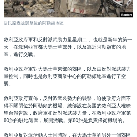
到
國際
檢
經貿
索
居民路過被襲擊後的阿勒頗地區
視頻
音頻
每日視頻新聞
敘利亞政府軍和反對派武裝力量星期二﹑ 也就是新年的第一
天，在敘利亞首都大馬士革郊外，以及靠近阿勒頗市的地
VOA 60秒 (國際)
時事經緯
區﹐進行交戰。
國語
美國專訊
新聞音頻
敘利亞政府軍對大馬士革東部的郊區，以及由反對派武裝力
關注我們
視頻存檔
海外港人
量控制，同時也是敘利亞商業中心的阿勒頗地區進行了空
YOUTUBE頻道
港人港心
襲。
美國透視
敘利亞政府宣佈，反對派武裝勢力的襲擊，迫使政府方面不
其他語言網站
建國史話
得不關閉位於阿勒頗的機場。總部設在英國的敘利亞人權瞭
望台報告說，政府軍和反對派武裝力量，在敘利亞政府軍第
廣播節目表
80旅的駐地週圍﹐展開激戰。第80旅是負責保衛機場的。
敘利亞反對派活動人士同時說，在大馬士革的另外一個郊區