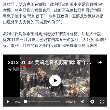
達拉亞，雙方也正在激戰，敘利亞政府軍主要是靠戰機進行
空襲。敘利亞官方媒體表示，政府軍在達拉亞和附近地區，
擊斃了數十名“恐怖份子”。敘利亞政府一直將反對派稱為是
由境外勢力支持的“武裝恐怖份子”。
敘利亞反對派希望能夠推翻現任總統阿薩德。活動人士說，
從2011年三月以來，已經有四萬五千名敘利亞人死於這場戰
火。敘利亞目前的戰火是由反政府和平抗議演變而來的。
2013-01-02 美國之音視頻新聞: 新年伊始﹕敘利亞戰火繼續燃燒
by
美國之音
No media source currently available
0:00
0:00:48