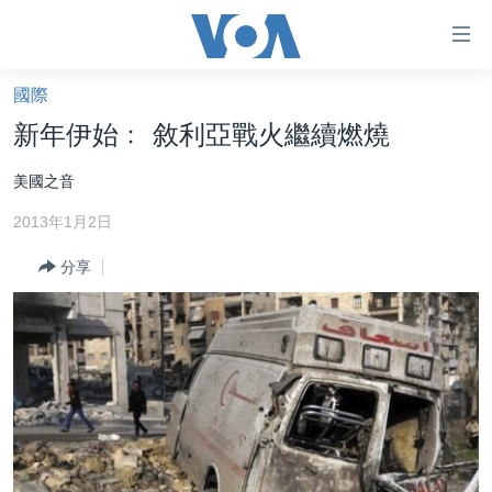
無
障
礙
國際
主頁
鏈
新年伊始﹕ 敘利亞戰火繼續燃燒
接
美國大選2024
美國之音
跳
港澳
轉
2013年1月2日
台灣
到
內
分享
美中關係
容
海外港人
跳
轉
新聞自由
到
揭謊頻道
導
航
美國
跳
中國
轉