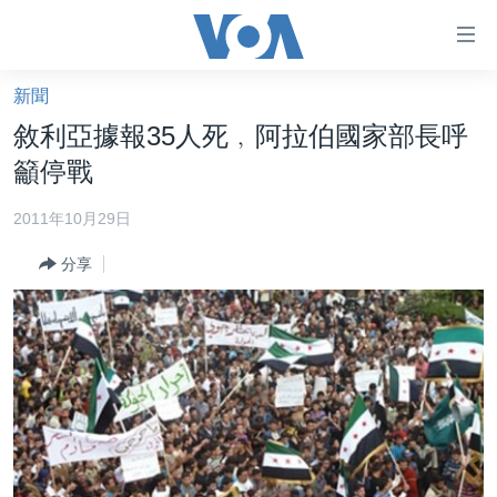
無
障
礙
新聞
主頁
鏈
敘利亞據報35人死﹐阿拉伯國家部長呼
接
美國大選2024
籲停戰
跳
港澳
轉
2011年10月29日
台灣
到
分享
內
美中關係
容
海外港人
跳
轉
新聞自由
到
揭謊頻道
導
航
美國
跳
中國
轉