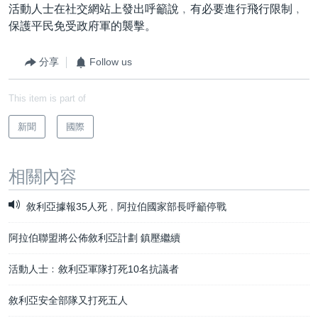
活動人士在社交網站上發出呼籲說﹐有必要進行飛行限制﹐
保護平民免受政府軍的襲擊。
分享
Follow us
This item is part of
新聞
國際
相關內容
敘利亞據報35人死﹐阿拉伯國家部長呼籲停戰
阿拉伯聯盟將公佈敘利亞計劃 鎮壓繼續
活動人士﹕敘利亞軍隊打死10名抗議者
敘利亞安全部隊又打死五人