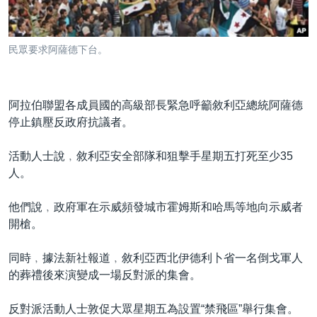
到
國際
檢
經貿
索
民眾要求阿薩德下台。
視頻
音頻
每日視頻新聞
阿拉伯聯盟各成員國的高級部長緊急呼籲敘利亞總統阿薩德
VOA 60秒 (國際)
時事經緯
停止鎮壓反政府抗議者。
國語
美國專訊
新聞音頻
活動人士說﹐敘利亞安全部隊和狙擊手星期五打死至少35
關注我們
視頻存檔
海外港人
人。
YOUTUBE頻道
港人港心
他們說﹐政府軍在示威頻發城市霍姆斯和哈馬等地向示威者
美國透視
開槍。
其他語言網站
建國史話
同時﹐據法新社報道﹐敘利亞西北伊德利卜省一名倒戈軍人
廣播節目表
的葬禮後來演變成一場反對派的集會。
反對派活動人士敦促大眾星期五為設置“禁飛區”舉行集會。