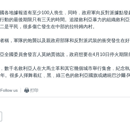
國各地據報道有至少100人喪生﹐同時﹐政府軍向反對派據點發
行動的最後期限只有三天的時間。追蹤敘利亞暴力的組織敘利亞
二是平民，很多傷亡發生在中部的拉特姆內村。
者稱，軍隊的炮襲以及親政府部隊和反對派武裝的衝突發生在好
亞全國委員會發言人莫納賈德說，政府想要在4月10日停火期限
﹐數千名敘利亞人在大馬士革和其它幾個城市舉行集會﹐紀念執
週年。很多人揮舞着紅﹑黑﹑綠三色的敘利亞國旗或總統巴沙爾‧
Follow us
打印