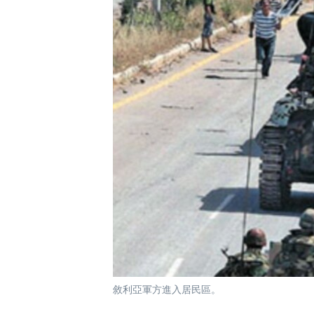
國際
到
檢
經貿
索
視頻
音頻
每日視頻新聞
VOA 60秒 (國際)
時事經緯
美國專訊
新聞音頻
視頻存檔
海外港人
YOUTUBE頻道
港人港心
美國透視
建國史話
廣播節目表
敘利亞軍方進入居民區。