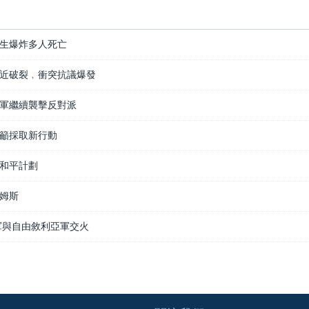
生爆炸多人死亡
近破裂﹐衝突抗議爆發
軍繼續襲擊反對派
籲採取新行動
和平計劃
姆斯
軍與自由敘利亞軍交火