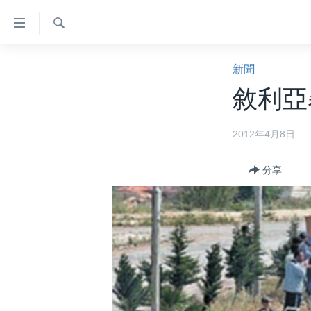
無
障
礙
檢
主頁
索
新聞
鏈
美國大選2024
敘利亞
接
港澳
跳
2012年4月8日
轉
台灣
到
美中關係
內
分享
容
海外港人
跳
新聞自由
轉
到
揭謊頻道
導
美國
航
跳
中國
轉