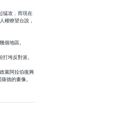
起猛攻﹐而現在
人權瞭望台說，
幾個地區。
前打垮反對派。
政黨阿拉伯復興
阿薩德的畫像。