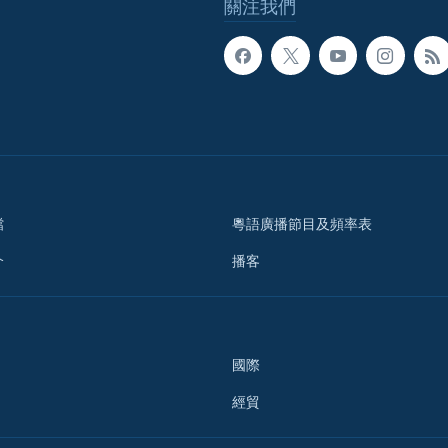
關注我們
檔
粵語廣播節目及頻率表
介
播客
國際
經貿