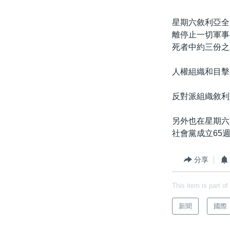
星期六敘利亞全
離停止一切軍事
死者中約三份之
人權組織和目擊
反對派組織敘利
另外也在星期六
社會黨成立65
分享
This item is part of
新聞
國際