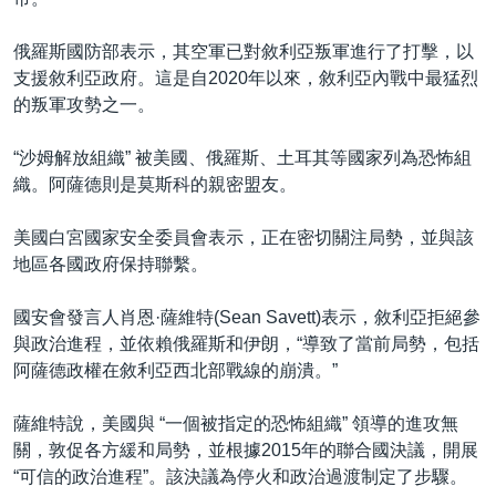
俄羅斯國防部表示，其空軍已對敘利亞叛軍進行了打擊，以
支援敘利亞政府。這是自2020年以來，敘利亞內戰中最猛烈
的叛軍攻勢之一。
“沙姆解放組織” 被美國、俄羅斯、土耳其等國家列為恐怖組
織。阿薩德則是莫斯科的親密盟友。
美國白宮國家安全委員會表示，正在密切關注局勢，並與該
地區各國政府保持聯繫。
國安會發言人肖恩·薩維特(Sean Savett)表示，敘利亞拒絕參
與政治進程，並依賴俄羅斯和伊朗，“導致了當前局勢，包括
阿薩德政權在敘利亞西北部戰線的崩潰。”
薩維特說，美國與 “一個被指定的恐怖組織” 領導的進攻無
關，敦促各方緩和局勢，並根據2015年的聯合國決議，開展
“可信的政治進程”。該決議為停火和政治過渡制定了步驟。