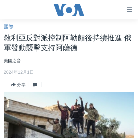
無
障
礙
國際
主頁
鏈
敘利亞反對派控制阿勒頗後持續推進 俄
接
美國大選2024
軍發動襲擊支持阿薩德
跳
港澳
轉
美國之音
台灣
到
2024年12月1日
內
美中關係
容
分享
海外港人
跳
轉
新聞自由
到
揭謊頻道
導
航
美國
跳
中國
轉