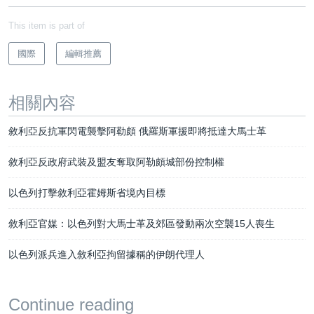
This item is part of
國際
編輯推薦
相關內容
敘利亞反抗軍閃電襲擊阿勒頗 俄羅斯軍援即將抵達大馬士革
敘利亞反政府武裝及盟友奪取阿勒頗城部份控制權
以色列打擊敘利亞霍姆斯省境內目標
敘利亞官媒：以色列對大馬士革及郊區發動兩次空襲15人喪生
以色列派兵進入敘利亞拘留據稱的伊朗代理人
Continue reading