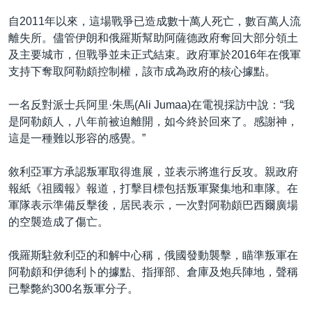
自2011年以來，這場戰爭已造成數十萬人死亡，數百萬人流
離失所。儘管伊朗和俄羅斯幫助阿薩德政府奪回大部分領土
及主要城市，但戰爭並未正式結束。政府軍於2016年在俄軍
支持下奪取阿勒頗控制權，該市成為政府的核心據點。
一名反對派士兵阿里·朱馬(Ali Jumaa)在電視採訪中說：“我
是阿勒頗人，八年前被迫離開，如今終於回來了。感謝神，
這是一種難以形容的感覺。”
敘利亞軍方承認叛軍取得進展，並表示將進行反攻。親政府
報紙《祖國報》報道，打擊目標包括叛軍聚集地和車隊。在
軍隊表示準備反擊後，居民表示，一次對阿勒頗巴西爾廣場
的空襲造成了傷亡。
俄羅斯駐敘利亞的和解中心稱，俄國發動襲擊，瞄準叛軍在
阿勒頗和伊德利卜的據點、指揮部、倉庫及炮兵陣地，聲稱
已擊斃約300名叛軍分子。