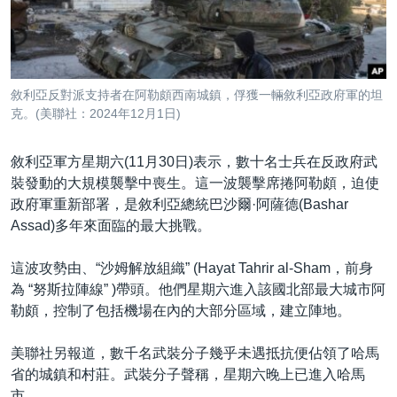
到
國際
檢
經貿
索
視頻
敘利亞反對派支持者在阿勒頗西南城鎮，俘獲一輛敘利亞政府軍的坦
音頻
每日視頻新聞
克。(美聯社：2024年12月1日)
VOA 60秒 (國際)
時事經緯
國語
敘利亞軍方星期六(11月30日)表示，數十名士兵在反政府武
美國專訊
新聞音頻
裝發動的大規模襲擊中喪生。這一波襲擊席捲阿勒頗，迫使
政府軍重新部署，是敘利亞總統巴沙爾·阿薩德(Bashar
關注我們
視頻存檔
海外港人
Assad)多年來面臨的最大挑戰。
YOUTUBE頻道
港人港心
這波攻勢由、“沙姆解放組織” (Hayat Tahrir al-Sham，前身
美國透視
其他語言網站
為 “努斯拉陣線” )帶頭。他們星期六進入該國北部最大城市阿
建國史話
勒頗，控制了包括機場在內的大部分區域，建立陣地。
廣播節目表
美聯社另報道，數千名武裝分子幾乎未遇抵抗便佔領了哈馬
省的城鎮和村莊。武裝分子聲稱，星期六晚上已進入哈馬
市。