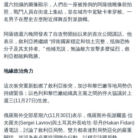
週六拍攝的圖像顯示，人們在一座被推倒的阿薩德雕像前拍
照，戰鬥人員在街道上集結，並在城市中駕駛卡車穿梭。一
名男子在歷史古堡附近揮舞反對派旗幟。
阿薩德週六晚間發表了自攻勢開始以來的首次公開講話。他
表示，敘利亞將繼續 “捍衛國家穩定和領土完整，抵御恐怖
分子及其支持者。” 他補充說，無論敵方攻擊多麼猛烈，敘
利亞都能夠戰勝。
地緣政治角力
這次衝突重新點燃了敘利亞衝突，加沙和黎巴嫩等地局勢仍
持續緊張；以色列和黎巴嫩組織真主黨之間的停火協議於上
週三(11月27日)生效。
俄羅斯外交部星期六(11月30日)表示，俄羅斯外長謝爾蓋·拉
夫羅夫(Sergei Lavrov)與土耳其外長哈坎·菲丹(Hakan Fidan)
通電話，討論了敘利亞局勢。雙方都表達對局勢惡化的嚴重
關切，並認為有必要協調聯合行動，以穩定該國局勢。