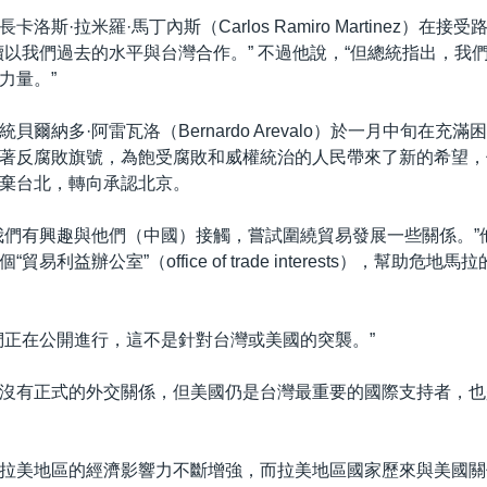
洛斯·拉米羅·馬丁內斯（Carlos Ramiro Martinez）在接
續以我們過去的水平與台灣合作。” 不過他說，“但總統指出，我
力量。”
貝爾納多·阿雷瓦洛（Bernardo Arevalo）於一月中旬在充
著反腐敗旗號，為飽受腐敗和威權統治的人民帶來了新的希望，
棄台北，轉向承認北京。
我們有興趣與他們（中國）接觸，嘗試圍繞貿易發展一些關係。”
貿易利益辦公室”（office of trade interests），幫助危
們正在公開進行，這不是針對台灣或美國的突襲。”
沒有正式的外交關係，但美國仍是台灣最重要的國際支持者，也
拉美地區的經濟影響力不斷增強，而拉美地區國家歷來與美國關