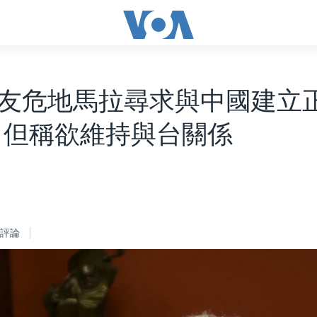
友危地馬拉尋求與中國建立
 但稱欲維持與台關係
評論