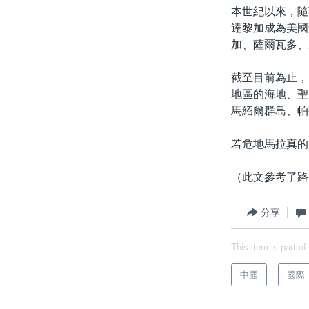
本世紀以來，隨
達黎加成為美國
加、薩爾瓦多、
截至目前為止，
地區的海地、聖
馬紹爾群島、帕
若危地馬拉真的
（此文參考了路
分享
This item is part of
中國
國際