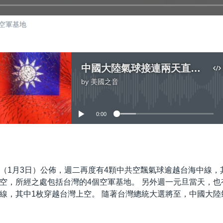
空軍基地
中國大陸氣球接連兩天直接橫越台灣 飛越多座空軍基地
by
美國之音
No media source currently available
0:00
嵌入
（1月3日）公佈，週二再度有4顆中共空飄氣球逾越台海中線，
空，所經之處包括台灣的4個空軍基地。 另外週一元旦當天，也
線，其中1枚穿越台灣上空。 隨著台灣總統大選將至，中國大陸