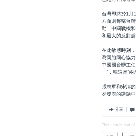
台灣即將於1月
方面則聲稱台灣
動，中國戰機和
和最大的反對黨
在此敏感時刻，
灣同胞同心協力
中國國台辦主任
一”，稱這是“
張志軍和宋濤的
夕發表的講話中
分享
This item is part of