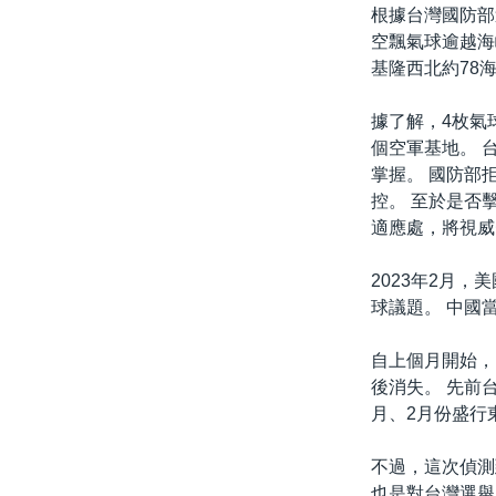
根據台灣國防部
空飄氣球逾越海
基隆西北約78海
據了解，4枚氣
個空軍基地。 
掌握。 國防部
控。 至於是否
適應處，將視威
2023年2月
球議題。 中國
自上個月開始，
後消失。 先前
月、2月份盛行
不過，這次偵測
也是對台灣選舉