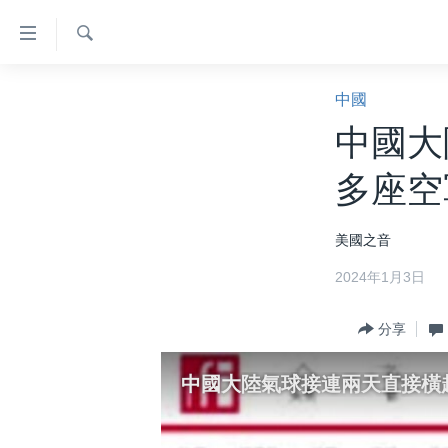
無
障
礙
檢
主頁
索
中國
鏈
美國大選2024
中國大
接
港澳
跳
多座空
轉
台灣
到
美中關係
美國之音
內
容
海外港人
2024年1月3日
跳
新聞自由
轉
分享
到
揭謊頻道
導
美國
中國大陸氣球接連兩天直接橫
航
跳
中國
轉