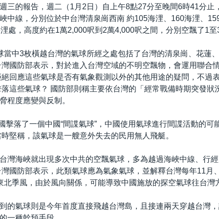
週三的報告，週二（1月2日）自上午8點27分至晚間6時41分止
峽中線，分別位於中台灣清泉崗西南 約105海浬、160海浬、15
浬處，高度約在1萬2,000呎到2萬4,000呎之間，分別空飄了1
球當中3枚橫越台灣的氣球所經之處包括了台灣的清泉崗、花蓮、
台灣國防部表示，對於進入台灣空域的不明空飄物，會運用聯合
拒絕回應這些氣球是否有氣象觀測以外的其他用途的疑問，不過
擊落這些氣球？ 國防部則稱主要依台灣的「經常戰備時期突發狀
脅程度應變與反制。
，美國擊落了一個中國“間諜氣球”，中國使用氣球進行間諜活動的可
當時堅稱，該氣球是一艘意外失去的民用無人飛艇。
台灣海峽就出現多次中共的空飄氣球，多為越過海峽中線、行經
台灣國防部表示，此類氣球應為氣象氣球，並解釋台灣每年11月、
東北季風，由於風向關係，可能導致中國施放的探空氣球往台灣方
到的氣球則是今年首度直接飛越台灣島，且接連兩天穿越台灣，
的一種幹預手段。