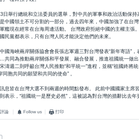
13日舉行總統和立法委員的選舉，對中共的軍事和政治活動保持
是中國領土不可分割的一部分，過去四年來，中國加強了在台灣
軍艦現在經常在台海周邊活動。 台灣政府拒絕中國的主權主張。
國民黨都表示，只有台灣人民才能決定他們的未來。
中國海峽兩岸關係協會會長張志軍週三對台灣發表“新年寄語”，
…共同為推動兩岸關係和平發展、融合發展，推進祖國統一做出新
宋濤週二則呼籲台灣人民推動“和平統一”進程，並稱“祖國終將
兩岸同胞共同的願望和共同的使命” 。
訊息皆在台灣大選不到兩週的時間點發布。 此前中國國家主席
則表示，“祖國統一是歷史必然”，這被認為對台灣的措辭比去年
評論
Follow us
打印