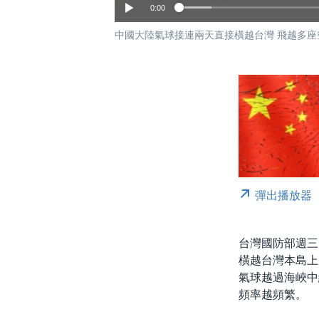
0:00
中國大陸氣球接連兩天直接橫越台灣 飛越多座
彈出播放器
台灣國防部週三
橫越台灣本島上
氣球越過海峽中
頻率越頻繁。