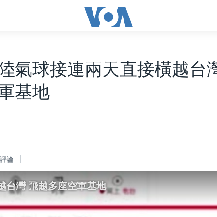
陸氣球接連兩天直接橫越台灣
軍基地
評論
越台灣 飛越多座空軍基地