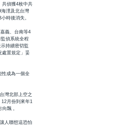
，共偵獲4枚中共
9海浬及北台灣
至3小時後消失。
嘉義、台南等4
情監偵系統全程
表示持續密切監
況處置規定」妥
能性成為一個全
台灣北部上空之
12月份到來年1
向飄 。
讓人聯想這恐怕