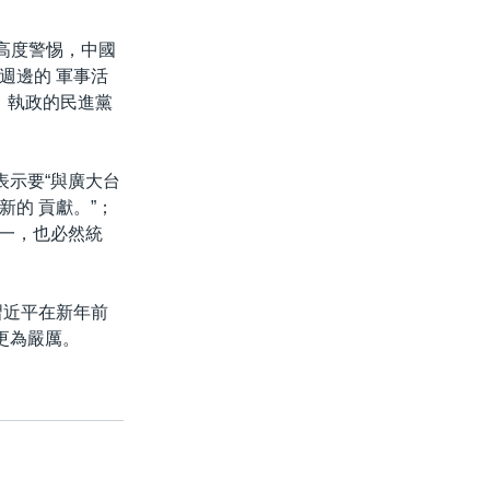
高度警惕，中國
週邊的 軍事活
 執政的民進黨
表示要“與廣大台
的 貢獻。”；
統一，也必然統
習近平在新年前
更為嚴厲。