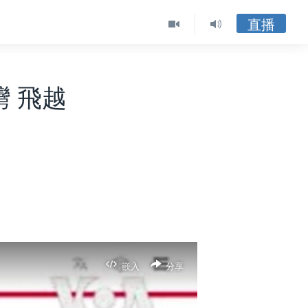
直播
 飛越
嵌入
分享