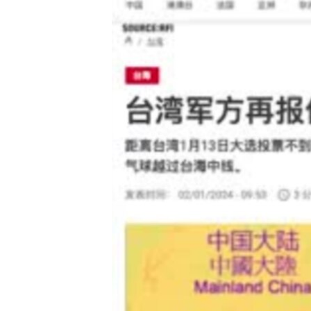
國際
到
檢
經貿
索
視頻
音頻
每日視頻新聞
VOA 60秒 (國際)
時事經緯
美國專訊
新聞音頻
視頻存檔
海外港人
YOUTUBE頻道
港人港心
美國透視
建國史話
廣播節目表