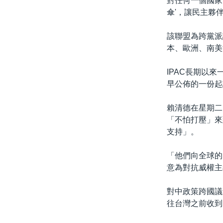
對任何一個國家
傘'，讓民主夥
該聯盟為跨黨派
本、歐洲、南美
IPAC長期以
早公佈的一份起
賴清德在星期二
「不怕打壓」來
支持」。
「他們向全球的
意為對抗威權主
對中政策跨國議
往台灣之前收到