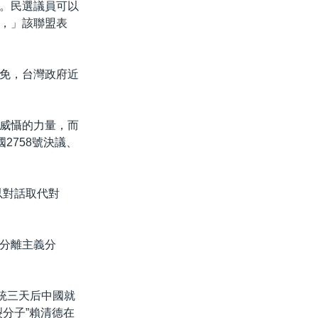
。民選議員可以
，」該聯盟表
免，台灣政府近
威懾的力量，而
2758號決議、
以對話取代對
分離主義分
統三天后中國就
分子”賴清德在