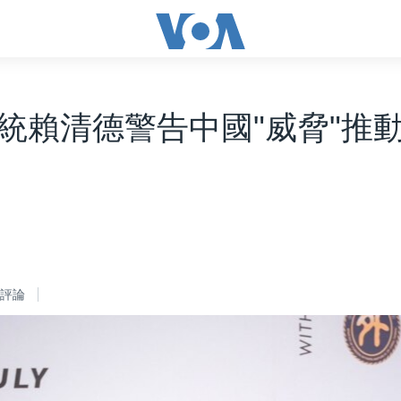
統賴清德警告中國"威脅"推
評論