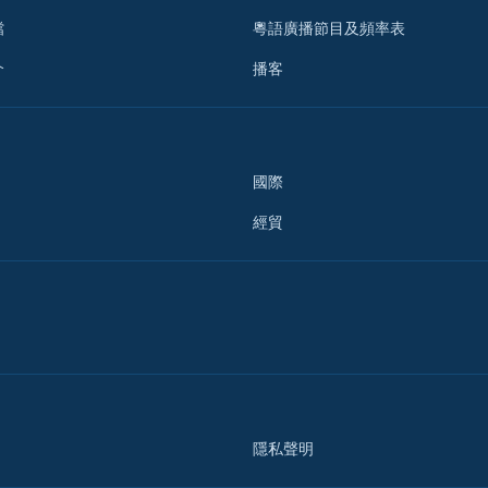
檔
粵語廣播節目及頻率表
介
播客
國際
經貿
隱私聲明