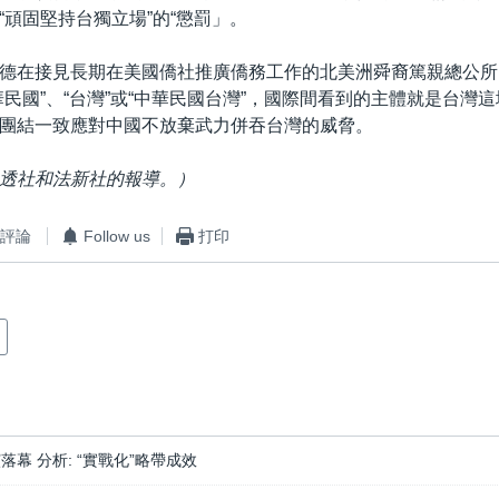
“頑固堅持台獨立場”的“懲罰」。
德在接見長期在美國僑社推廣僑務工作的北美洲舜裔篤親總公所
民國”、“台灣”或“中華民國台灣”，國際間看到的主體就是台灣這塊
團結一致應對中國不放棄武力併吞台灣的威脅。
透社和法新社的報導。）
評論
Follow us
打印
落幕 分析: “實戰化”略帶成效