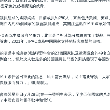
的威脅，就是對世界的威脅。台灣會盡一切力量跟民主夥伴共同
伴國家免於威權擴張的威脅。
議員組成的國際網絡，目前成員約250人，來自包括美國、英國
洲在內約35個國家的議會議員組成，其關注焦點在民主國家如
來一直面臨中國政府的壓力，北京甚至對其部分成員實施了製裁。
訴書，2021年，IPAC成為中國國家支持的駭客攻擊的目標。
的演講中感謝參與該聯盟年會的23個國家以及歐洲議會的49名
到台北，稱此次人數最多的跨國議員訪問團的到訪體現了各國對
民主夥伴發出重要的訊息：民主需要團結，民主需要守護！大家
義擴張而努力，」賴清德說。
會聯盟星期日(7月28日)在一份聲明中表示，至少五個國家的八
了中國官員的電子郵件和電話。