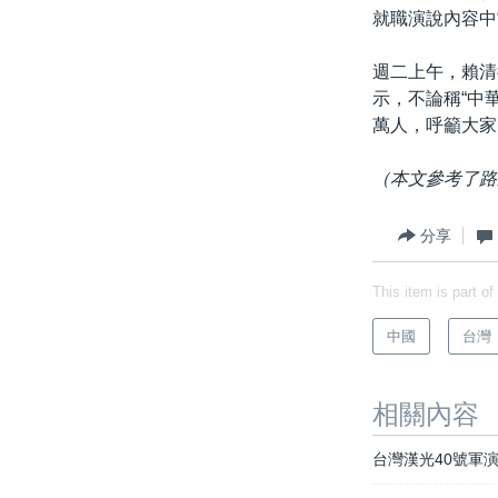
就職演說內容中
週二上午，賴清
示，不論稱“中華
萬人，呼籲大家
（本文參考了路
分享
This item is part of
中國
台灣
相關內容
台灣漢光40號軍演