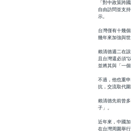
「對中政策跨國
自由訪問並支持
示。
台灣僅有十幾個
幾年來加強與世
賴清德週二在該
且台灣還必須“
並將其與「一個
不過，他也重申
抗，交流取代圍
賴清德先前曾多
子」。
近年來，中國加
在台灣周圍舉行