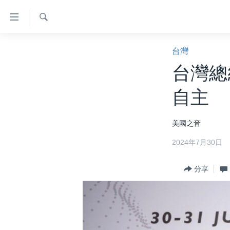
無
障
礙
檢
主頁
索
台灣
鏈
美國大選2024
台灣總
接
港澳
跳
自主
轉
台灣
到
美中關係
美國之音
內
容
海外港人
2024年7月30日
跳
新聞自由
轉
分享
到
揭謊頻道
導
美國
航
跳
中國
轉