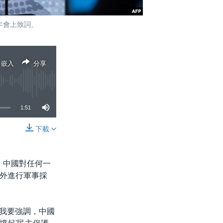
)年會上致詞。
嵌入
分享
1:51
下載
分享
，中國對任何一
外進行軍事採
「我要強調，中國