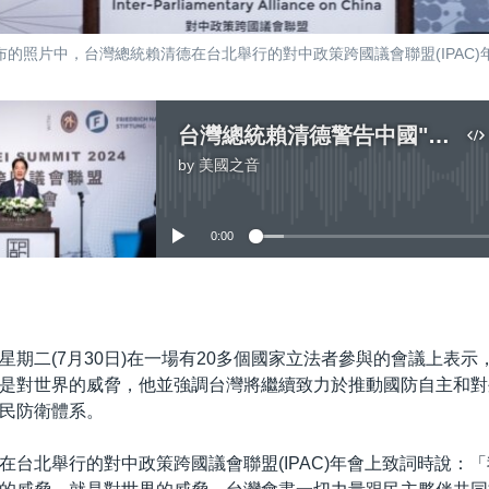
布的照片​​中，台灣總統賴清德在台北舉行的對中政策跨國議會聯盟(IPAC
台灣總統賴清德警告中國"威脅"推動國防自主
by
美國之音
No media source currently available
0:00
嵌入
星期二(7月30日)在一場有20多個國家立法者參與的會議上表示
是對世界的威脅，他並強調台灣將繼續致力於推動國防自主和對
民防衛體系。
在台北舉行的對中政策跨國議會聯盟(IPAC)年會上致詞時說：