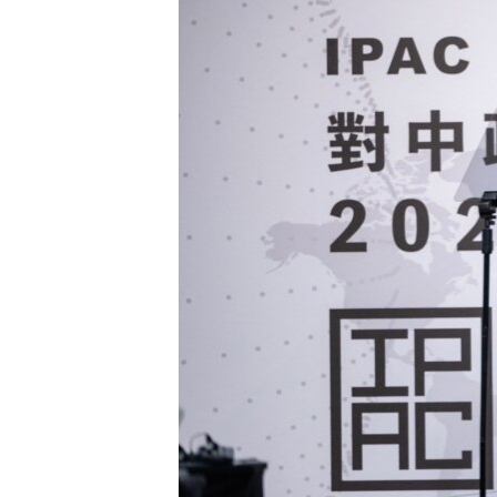
國際
到
檢
經貿
索
視頻
音頻
每日視頻新聞
VOA 60秒 (國際)
時事經緯
美國專訊
新聞音頻
視頻存檔
海外港人
YOUTUBE頻道
港人港心
美國透視
建國史話
廣播節目表