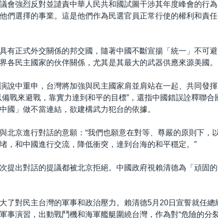
議會強烈反對並譴責中華人民共和國試圖干涉其年度峰會的行為
他們選擇的事業。這是他們作為民選官員正常行使的權利和責任
具有正式外交關係的邦交國，隨著中國不斷宣揚「統一」不可避
界各民主國家的伙伴關係，尤其是其最大的武器供應來源美國。
演說中重申，台灣將加強與民主國家肩並肩站在一起、共同發揮
以備戰來避戰，靠實力達到和平的目標”，還指中國錯誤詮釋聯合國
中國」做不當連結，欲建構武力犯台的依據。
與北京進行對話的意願：“我們也願意在對等、尊嚴的原則下，
堵，和中國進行交流，降低衝突，達到台海的和平穩定。”
次提出對話的提議都被北京拒絕。中國政府視賴清德為「頑固的
大了對民主台灣的軍事和政治壓力。賴清德5月20日宣誓就任總
軍事演習，出動戰鬥機和海軍艦艇圍繞台灣，作為對“危險的分裂