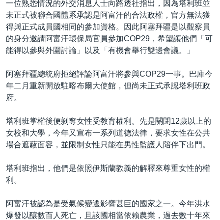
一位熟悉情況的外交消息人士向路透社指出，因為塔利班並
未正式被聯合國體系承認是阿富汗的合法政權，官方無法獲
得與正式成員國相同的參加資格。因此阿塞拜疆是以觀察員
的身分邀請阿富汗環保局官員參加COP29，希望讓他們「可
能得以參與外圍討論」以及「有機會舉行雙邊會議。」
阿塞拜疆總統府拒絕評論阿富汗將參與COP29一事。巴庫今
年二月重新開放駐喀布爾大使館，但尚未正式承認塔利班政
府。
塔利班掌權後便剝奪女性受教育權利。先是關閉12歲以上的
女校和大學，今年又宣布一系列道德法律，要求女性在公共
場合遮蔽面容，並限制女性只能在男性監護人陪伴下出門。
塔利班指出，他們是依照伊斯蘭教義的解釋來尊重女性的權
利。
阿富汗被認為是受氣候變遷影響甚巨的國家之一。今年洪水
爆發以釀數百人死亡，且該國相當依賴農業，過去數十年來