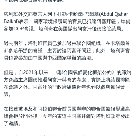
塔利班外交部發言人阿卜杜勒·卡哈爾·巴爾基(Abdul Qahar
Balkhi)表示，國家環境保護局的官員已抵達阿塞拜疆，準備
參加COP會議。塔利班在美國撤出阿富汗後便接管該局。
過去兩年，塔利班官員已參加過由聯合國組織、在卡塔爾首
都多哈舉辦的會議，主要討論阿富汗問題；此外，塔利班官
員也曾參加由中國與中亞國家舉辦的論壇。
但是，自2021年以來，《聯合國氣候變化框架公約》的締約
方會議主席團便推遲阿富汗與會的考慮，實際上將該國排除
在會議之外。阿富汗的非政府組織近年也難以參與氣候會
議。
在接連被埃及和阿拉伯聯合酋長國舉辦的聯合國氣候變遷高
峰會拒於門外後，今年的東道主阿塞拜疆對塔利班政府發出
了邀請。