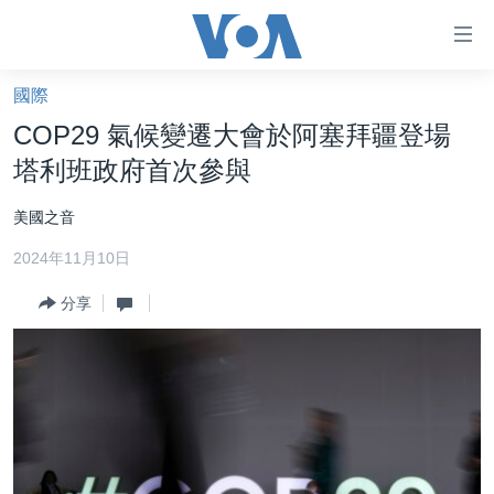
無
障
礙
國際
主頁
鏈
COP29 氣候變遷大會於阿塞拜疆登場
接
美國大選2024
塔利班政府首次參與
跳
港澳
轉
美國之音
台灣
到
2024年11月10日
內
美中關係
容
分享
海外港人
跳
轉
新聞自由
到
揭謊頻道
導
航
美國
跳
中國
轉