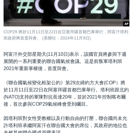
到
國際
檢
經貿
索
視頻
COP29 將於11月11日至22日在亞塞拜疆首都巴庫舉行，阿富汗塔利
音頻
每日視頻新聞
班政府將首度與會。 (美聯社：2024年11月9日)
VOA 60秒 (國際)
時事經緯
國語
阿富汗外交部星期天(11月10日)表示，該國官員將參與下週
美國專訊
新聞音頻
展開的一系列重要的聯合國氣候會議。這是前叛軍塔利班
2021年重新掌權後，首度與會。
關注我們
視頻存檔
海外港人
YOUTUBE頻道
港人港心
《聯合國氣候變化框架公約》第29次締約方大會(COP）將
於11月11日至22日在阿塞拜疆首都巴庫舉行。塔利班跟北約
美國透視
其他語言網站
(NATO)支持的軍隊對抗長達20年，並於2021年控制喀布爾
建國史話
後，首次參與COP29氣候峰會受到矚目。
廣播節目表
因塔利班對女性受教權以及行動自由的打壓，聯合國尚未允
許塔利班承繼阿富汗在聯合國大會的席位，其政府的地位也
未被其他聯合國成員國承認。