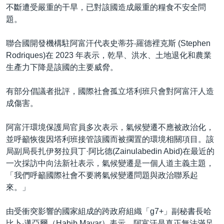
不斷遭受嚴重的干旱，已對該國造成嚴重的糧食不安全問
題。
聯合國開發機構駐阿富汗代表史蒂芬‧羅德裡克斯 (Stephen
Rodriques)在 2023 年表示，乾旱、洪水、土地退化和農業
生產力下降是該國的主要威脅。
有部分倡議者批評，國際社會孤立塔利班只會對阿富汗人造
成傷害。
阿富汗環境保護局官員多次表示，氣候變遷不應被政治化，
並呼籲恢復因塔利班接管該國而被擱置的環境相關項目。該
局副局長扎伊努拉貝丁·阿比德(Zainulabedin Abid)在最近的
一次採訪中向法新社表示，氣候變遷是一個人道主義主題，
「我們呼籲國際社會不要將氣候變遷問題與政治聯系起
來。」
由受衝突影響的國家組成的跨政府組織「g7+」副秘書長哈
比卜‧邁亞爾（Habib Mayar）表示，阿富汗是真正無法滿足