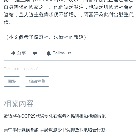
自身需求的國家之一。他們缺乏關注，也缺乏與國際社會的
連結，且人道主義需求仍不斷增加，阿富汗為此付出雙重代
價。
（本文參考了路透社、法新社的報道）
分享
Follow us
This item is part of
國際
編輯推薦
相關內容
歐盟將在COP29就遏制化石燃料的協議推動後續措施
美中舉行氣候會談 承諾就減少甲烷排放採取聯合行動