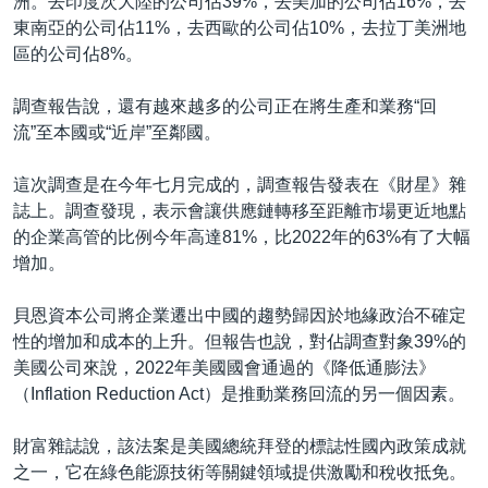
洲。去印度次大陸的公司佔39%，去美加的公司佔16%，去
東南亞的公司佔11%，去西歐的公司佔10%，去拉丁美洲地
區的公司佔8%。
調查報告說，還有越來越多的公司正在將生產和業務“回
流”至本國或“近岸”至鄰國。
這次調查是在今年七月完成的，調查報告發表在《財星》雜
誌上。調查發現，表示會讓供應鏈轉移至距離市場更近地點
的企業高管的比例今年高達81%，比2022年的63%有了大幅
增加。
貝恩資本公司將企業遷出中國的趨勢歸因於地緣政治不確定
性的增加和成本的上升。但報告也說，對佔調查對象39%的
美國公司來說，2022年美國國會通過的《降低通膨法》
（Inflation Reduction Act）是推動業務回流的另一個因素。
財富雜誌說，該法案是美國總統拜登的標誌性國內政策成就
之一，它在綠色能源技術等關鍵領域提供激勵和稅收抵免。