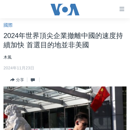
無
障
礙
國際
主頁
鏈
2024年世界頂尖企業撤離中國的速度持
接
美國大選2024
續加快 首選目的地並非美國
跳
港澳
轉
木風
台灣
到
2024年11月23日
內
美中關係
容
分享
海外港人
跳
轉
新聞自由
到
揭謊頻道
導
航
美國
跳
中國
轉