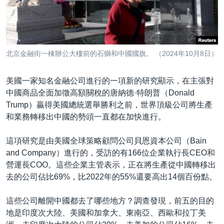
到
國際
檢
經貿
索
視頻
北京金融街一棟辦公大樓前的石獅和中國國旗。 （2024年10月8日）
音頻
每日視頻新聞
美國一家知名金融公司進行的一項新的研究顯示，在主張對
VOA 60秒 (國際)
時事經緯
國語
中國商品全面加徵高額關稅的唐納德·特朗普（Donald
美國專訊
新聞音頻
Trump）贏得美國總統選舉勝利之前，世界頂級公司將生產
關注我們
和業務轉移出中國的勢頭一直都在加快進行。
視頻存檔
海外港人
YOUTUBE頻道
港人港心
這項研究是由美國全球策略顧問公司貝恩資本公司（Bain
and Company）進行的，受訪的有166位企業執行長CEO和
美國透視
其他語言網站
營運長COO。這些企業主管表示，正在將生產從中國轉移出
建國史話
去的公司佔比69%，比2022年的55%還要高出14個百份點。
廣播節目表
這些公司離開中國都去了哪些地方？調查發現，前五的目的
地是印度次大陸、美國和加拿大、東南亞、西歐和拉丁美