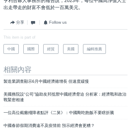
亨利合夥人事務所的報告說，2023年，每位中國高淨值人士
出走帶走的財富不會低於一百萬美元。
分享
Follow us
This item is part of
中國
國際
經貿
美國
編輯推薦
相關內容
製造業調查顯示6月中國經濟雖增長 但速度緩慢
美國務院設“公司”協助友邦抵禦中國經濟脅迫 分析家：經濟戰和政治
戰緊密相連
一位高位截癱殘障者點評《二舅》：中國剛吃飽飯不要瞎折騰
中國春節假期消費遠不及疫情前 預示經濟會更糟？