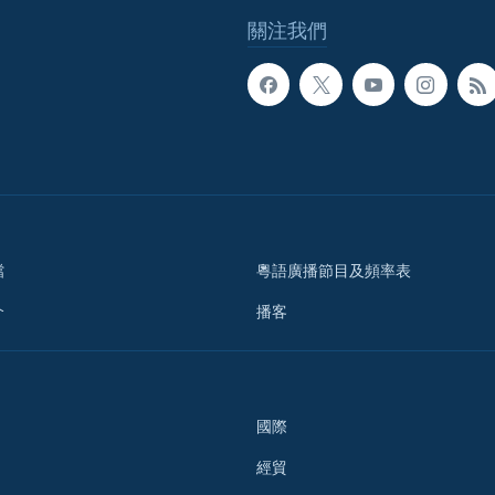
關注我們
檔
粵語廣播節目及頻率表
介
播客
國際
經貿