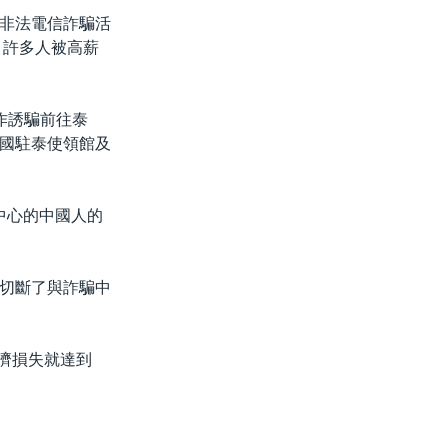
非法電信詐騙活
。許多人被高薪
作誘騙前往泰
國駐泰使領館及
中心的中國人的
切斷了與詐騙中
經濟損失就達到