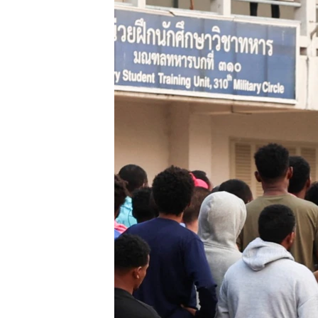
國際
到
檢
經貿
索
視頻
音頻
每日視頻新聞
VOA 60秒 (國際)
時事經緯
美國專訊
新聞音頻
視頻存檔
海外港人
YOUTUBE頻道
港人港心
美國透視
建國史話
廣播節目表