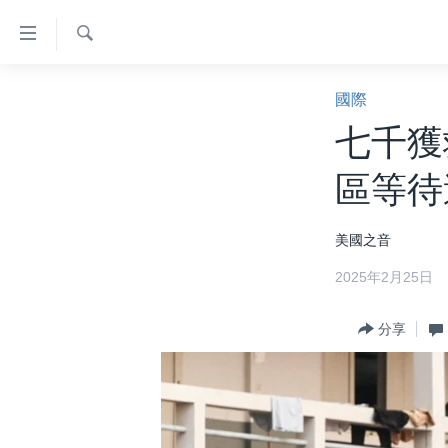
無
障
礙
檢
主頁
索
國際
鏈
美國大選2024
七千獲
接
港澳
跳
區等待
轉
台灣
到
美中關係
美國之音
內
容
海外港人
2025年2月25日
跳
新聞自由
轉
分享
到
揭謊頻道
導
美國
航
跳
中國
轉