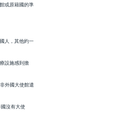
館或原籍國的準
國人，其他約一
療設施感到擔
，除非外國大使館遣
泰國沒有大使
。