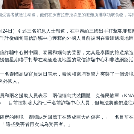
的多國受害者被送往泰國，他們在沃吉拉普拉坎堡的避難所排隊領取食物，等
月24日）引述三名消息人士報道，在中泰緬三國出手打擊犯罪集
千計從緬甸電信詐騙中心獲釋的外國人目前被困在泰緬邊境地區
信詐騙中心對中國、泰國和緬甸的聲譽，尤其是泰國的旅遊業造
幾個星期聯手打擊在泰緬邊境地區的電信詐騙中心和非法網路活
一名泰國高級官員週日表示，泰國和柬埔寨警方突襲了一個邊境
5名外國人。
員和兩名援助人員表示，兩個緬甸武裝團體—克倫民族軍（KN
A），目前控制著大約七千名前詐騙中心人員，但無法將他們送往
確定的困境，泰國缺乏回應正在造成巨大的傷害，」一名目前在
 「這些受害者再次成為受害者。」