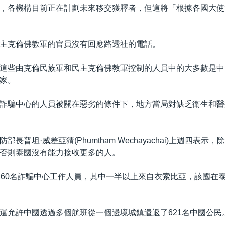
，各機構目前正在計劃未來移交獲釋者，但這將「根據各國大使
主克倫佛教軍的官員沒有回應路透社的電話。
這些由克倫民族軍和民主克倫佛教軍控制的人員中的大多數是中
家。
詐騙中心的人員被關在惡劣的條件下，地方當局對缺乏衛生和醫
部長普坦·威差亞猜(Phumtham Wechayachai)上週四表示
否則泰國沒有能力接收更多的人。
260名詐騙中心工作人員，其中一半以上來自衣索比亞，該國在
還允許中國透過多個航班從一個邊境城鎮遣返了621名中國公民