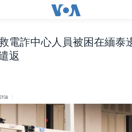
救電詐中心人員被困在緬泰
遣返
評論