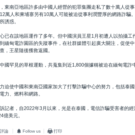
，東南亞地區許多由中國人經營的犯罪集團走私了數十萬人從事
12萬人和柬埔寨另有10萬人可能被迫從事利潤豐厚的網路詐騙
所誘惑。
心已在該地區運作了多年。但中國演員王星1月初遭人以拍攝工
到緬甸電詐園區的失蹤事件，在社群媒體引起廣大關注，促使中
查，王星隨後獲救返國。
中國罕見的草根運動，共蒐集到近1,800個據稱被迫在緬甸電詐
力迫使中國和東南亞國家加大了打擊詐騙中心的努力，包括泰國
電力、燃料和網路。
訴記者，自2022年3月以來，光是在泰國，電信詐騙受害者的
24億美元。
評論
Follow us
打印