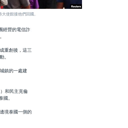
待大使館接他們回國。
團經營的電信詐
。
成重創後，這三
動。
城鎮的一處建
A）和民主克倫
泰國。
邊境泰國一側的