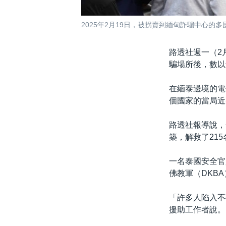
2025年2月19日，被拐賣到緬甸詐騙中心
路透社週一（2
騙場所後，數以
在緬泰邊境的電
個國家的當局近
路透社報導說，
築，解救了21
一名泰國安全官
佛教軍（DKB
「許多人陷入不
援助工作者說。