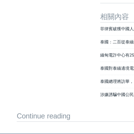
相關內容
菲律賓破獲中國人
泰國：二百從泰緬
緬甸電詐中心有2
泰國對泰緬邊境電
泰國總理將訪華，
涉嫌誘騙中國公民
Continue reading