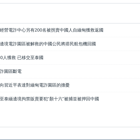
經營電詐中心另有200名被拐賣中國人自緬甸獲救返國
邊境電詐園區被解救的中國公民將搭民航包機回國
50人獲救 已移交至泰國
詐園區斷電
向習近平表達對緬甸電詐園區的擔憂
至泰緬邊境拘禁販賣要犯“顏十六”被捕並被押回中國