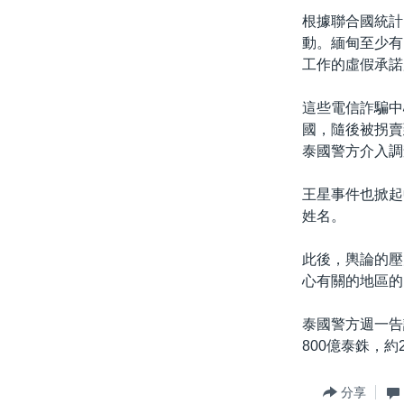
根據聯合國統計
動。緬甸至少有
工作的虛假承諾
這些電信詐騙中
國，隨後被拐賣
泰國警方介入調
王星事件也掀起
姓名。
此後，輿論的壓
心有關的地區的
泰國警方週一告
800億泰銖，約
分享