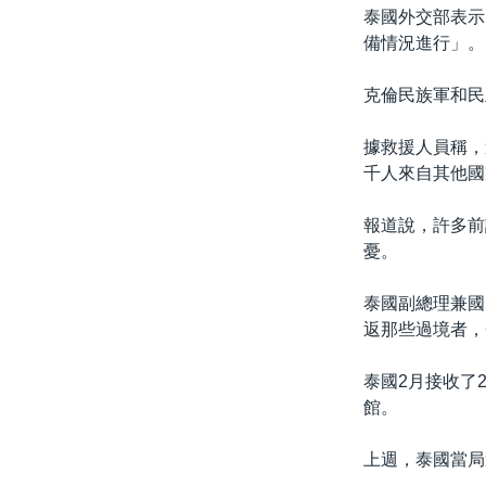
泰國外交部表示
備情況進行」。
克倫民族軍和民
據救援人員稱，
千人來自其他國
報道說，許多前
憂。
泰國副總理兼國防
返那些過境者，
泰國2月接收了
館。
上週，泰國當局