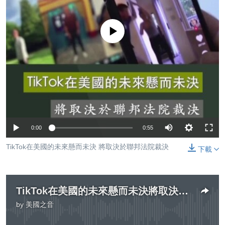
到
國際
檢
經貿
索
No media source currently available
視頻
音頻
每日視頻新聞
VOA 60秒 (國際)
時事經緯
國語
美國專訊
新聞音頻
關注我們
視頻存檔
海外港人
0:00
0:55
YOUTUBE頻道
港人港心
TikTok在美國的未來懸而未決 將取決於聯邦法院裁決
下載
美國透視
其他語言網站
建國史話
廣播節目表
TikTok在美國的未來懸而未決將取決於聯邦法院裁決
by
美國之音
No media source currently available