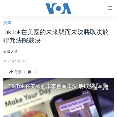
無
障
礙
美國
主頁
鏈
TikTok在美國的未來懸而未決將取決於
接
美國大選2024
聯邦法院裁決
跳
港澳
轉
美國之音
台灣
到
2024年9月16日
內
美中關係
容
分享
海外港人
跳
轉
新聞自由
TikTok在美國的未來懸而未決 將取決於聯邦法院裁決
到
揭謊頻道
導
航
美國
跳
中國
轉