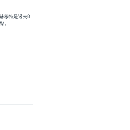
赫穆特是過去8
點。