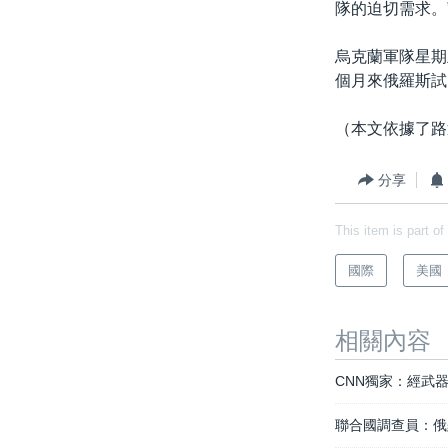
隊的迫切需求。
烏克蘭軍隊星期
個月來俄羅斯試
（本文依據了路
分享
This item is part of
國際
美國
相關內容
CNN獨家：經武
聯合國調查員：俄