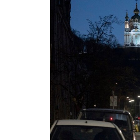
國際
到
檢
經貿
索
視頻
音頻
每日視頻新聞
VOA 60秒 (國際)
時事經緯
美國專訊
新聞音頻
視頻存檔
海外港人
YOUTUBE頻道
港人港心
美國透視
建國史話
廣播節目表