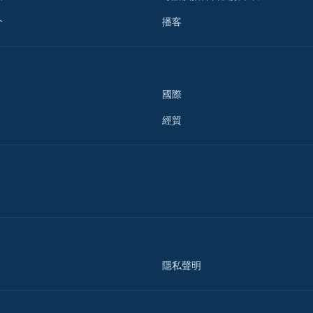
介
播客
國際
經貿
隱私聲明