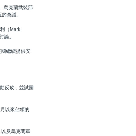
v）、烏克蘭武裝部
週五的會議。
利（Mark
次討論。
美國繼續提供安
動反攻，並試圖
個月以來佔領的
，以及烏克蘭軍