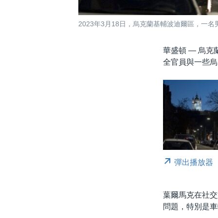
2023年3月18日，烏克蘭基輔波迪爾區，一
華盛頓 —
烏克蘭
全官員與一些烏
彈出播放器
葉爾馬克在社交媒
問題，特別是車