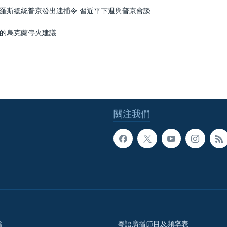
羅斯總統普京發出逮捕令 習近平下週與普京會談
的烏克蘭停火建議
關注我們
檔
粵語廣播節目及頻率表