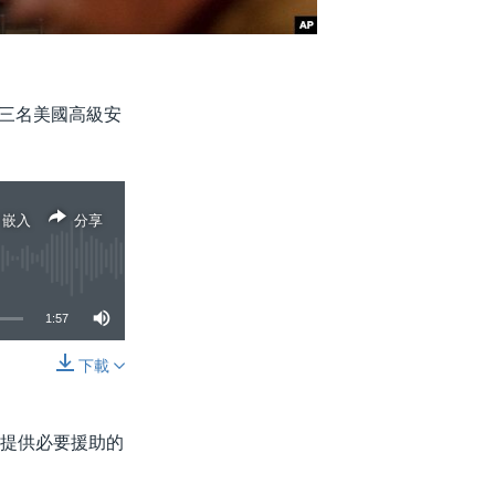
示，三名美國高級安
嵌入
分享
1:57
下載
分享
步提供必要援助的