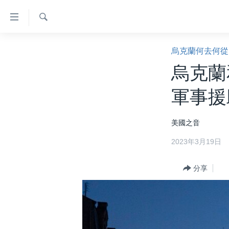
無
障
礙
檢
主頁
索
烏克蘭何去何從
鏈
美國大選2024
烏克蘭
接
港澳
跳
軍事援
轉
台灣
到
美中關係
美國之音
內
容
海外港人
2023年3月19日
跳
新聞自由
轉
分享
到
揭謊頻道
導
美國
航
跳
中國
轉