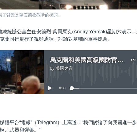
名男子背景是聖安德魯教堂的街頭。
總統辦公室主任安德烈·葉爾馬克(Andriy Yermak)星期六表
克蘭同行舉行了視頻通話，討論對基輔的軍事援助。
烏克蘭和美國高級國防官員視頻討論對烏軍事援助
by
美國之音
No media source currently available
0:00
嵌入
體平台“電報”（Telegram）上寫道：“我們討論了向我國進一
輛、武器和彈藥。”