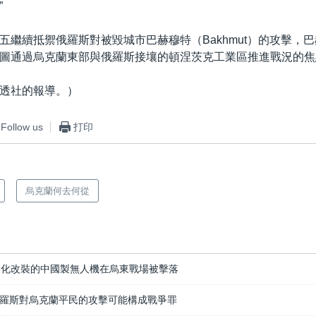
”
五繼續抵禦俄羅斯對被毀城市巴赫穆特（Bakhmut）的攻擊，巴
圖通過烏克蘭東部與俄羅斯接壤的頓涅茨克工業區推進戰況的焦
透社的報導。）
Follow us
打印
烏克蘭何去何從
器化改裝的中國製無人機在烏東戰場被擊落
羅斯對烏克蘭平民的攻擊可能構成戰爭罪