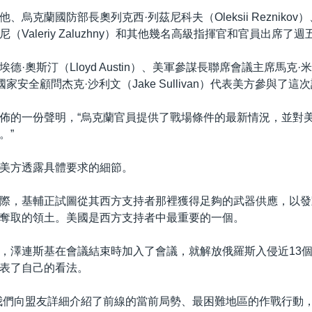
、烏克蘭國防部長奧列克西·列茲尼科夫（Oleksii Rezniko
（Valeriy Zaluzhny）和其他幾名高級指揮官和官員出席了
德·奧斯汀（Lloyd Austin）、美軍參謀長聯席會議主席馬克·米
宮國家安全顧問杰克·沙利文（Jake Sullivan）代表美方參與了這
佈的一份聲明，“烏克蘭官員提供了戰場條件的最新情況，並對
。”
美方透露具體要求的細節。
際，基輔正試圖從其西方支持者那裡獲得足夠的武器供應，以發
奪取的領土。美國是西方支持者中最重要的一個。
，澤連斯基在會議結束時加入了會議，就解放俄羅斯入侵近13
表了自己的看法。
我們向盟友詳細介紹了前線的當前局勢、最困難地區的作戰行動