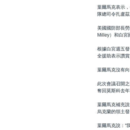
葉爾馬克表示，他
隊總司令扎盧茲尼
美國國防部長勞埃
Milley）和白
根據白宮週五發
全援助表示讚賞
葉爾馬克沒有向
此次會議召開之
奪回莫斯科去年
葉爾馬克補充說
烏克蘭的領土發
葉爾馬克說：“