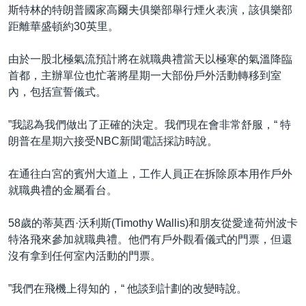
斯特林的特朗普國家高爾夫俱樂部舉行煙火表演，該俱樂部
距離華盛頓約30英里。
由於一股北極氣流預計將在就職典禮當天以極寒的氣溫降臨
首都，主辦單位也忙著將星期一大部份戶外活動轉移到室
內，包括宣誓儀式。
”我認為我們做出了正確的決定。我們現在會非常舒服，“ 特
朗普在星期六接受NBC新聞電話採訪時說。
在通往白宮的賓州大道上，工作人員正在拆除原本用作戶外
就職典禮的金屬看台。
58歲的蒂莫西·沃利斯(Timothy Wallis)和朋友從愛達荷州波卡
特洛飛來參加就職典禮。他們有戶外觀看儀式的門票，但還
沒有拿到任何室內活動的門票。
”我們在飛機上得知的，“ 他談到計劃的改變時說。