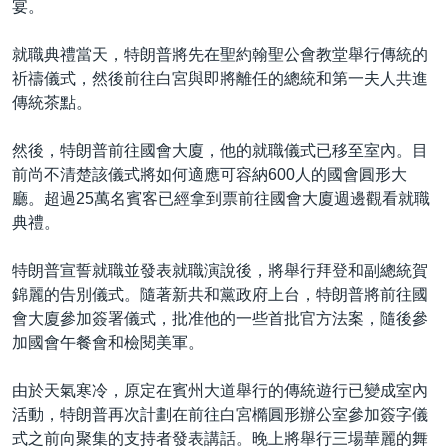
宴。
就職典禮當天，特朗普將先在聖約翰聖公會教堂舉行傳統的
祈禱儀式，然後前往白宮與即將離任的總統和第一夫人共進
傳統茶點。
然後，特朗普前往國會大廈，他的就職儀式已移至室內。目
前尚不清楚該儀式將如何適應可容納600人的國會圓形大
廳。超過25萬名賓客已經拿到票前往國會大廈週邊觀看就職
典禮。
特朗普宣誓就職並發表就職演說後，將舉行拜登和副總統賀
錦麗的告別儀式。隨著新共和黨政府上台，特朗普將前往國
會大廈參加簽署儀式，批准他的一些首批官方法案，隨後參
加國會午餐會和檢閱美軍。
由於天氣寒冷，原定在賓州大道舉行的傳統遊行已變成室內
活動，特朗普再次計劃在前往白宮橢圓形辦公室參加簽字儀
式之前向聚集的支持者發表講話。晚上將舉行三場華麗的舞