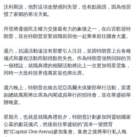
沃利斯說，他對這項改變感到失望，也有點困惑，因為他習
慣了家鄉的寒冷天氣。
拜登將遵循民主權力交接最有力的象徵之一，在白宮歡迎特
朗普，並在特朗普宣誓就職前與他一起乘車前往國會大廈。
週六，抗議活動遠沒有那麼引人注目，並因特朗普上台各種
儀式和慶祝活動而顯得黯然失色。作為特朗普強勢回歸的另
一個標誌，就職典禮的相關活動將比上一次更加明星雲集，
同時一大批科技界億萬富翁也將出席。
週六晚上，特朗普在維吉尼亞高爾夫俱樂部舉行活動，當選
副總統萬斯將出席為內閣成員舉行的招待會，並在華盛頓舉
辦晚宴。
星期天，也就是就職典禮前夕，特朗普計劃參加阿靈頓國家
公墓的獻花儀式，然後前往華盛頓的”資本一號體育
館“(Capital One Arena)參加集會。集會之後將舉行私人晚