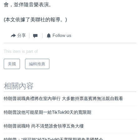
會，並伴隨音樂表演。
(本文依據了美聯社的報導。)
分享
Follow us
This item is part of
美國
編輯推薦
相關內容
特朗普就職典禮將在室內舉行 大多數持票嘉賓將無法親自觀看
特朗普說他可能星期一給TikTok90天的寬限期
特朗普就職時 尚不清楚誰會領導五角大樓
特朗普：“很可能”給TikTok90天寬限期避免美國禁令