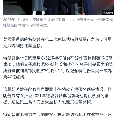
到
國際
檢
經貿
索
2025年1月18日，美國當選總統特朗普（中）抵達維吉尼亞州華盛頓
視頻
杜勒斯國際機場時揮手致意。
音頻
每日視頻新聞
美國當選總統特朗普在第二次總統就職典禮舉行之前，於星
VOA 60秒 (國際)
時事經緯
期六晚間抵達華盛頓。
國語
美國專訊
新聞音頻
特朗普乘坐美國軍用C-32飛機從佛羅里達州西棕櫚灘飛抵華
關注我們
視頻存檔
海外港人
盛頓，他的妻子梅拉尼婭·特朗普和他們的兒子巴倫乘坐的這
YOUTUBE頻道
港人港心
架航班被稱為“特別空中任務47 ”，以紀念特朗普星期一成為
第47任總統。
美國透視
其他語言網站
建國史話
這是即將離任的政府向即將上任的政府提供的傳統禮遇。特
朗普沒有在拜登2021年總統就職典禮前為他提供政府的飛
廣播節目表
機。這位民主黨人而是乘坐私人包機飛往華盛頓。
特朗普重返權力中心的慶祝活動定於週六晚上在弗吉尼亞州