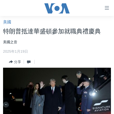
無
障
礙
美國
主頁
鏈
特朗普抵達華盛頓參加就職典禮慶典
接
美國大選2024
美國之音
跳
港澳
轉
2025年1月19日
台灣
到
內
分享
美中關係
容
海外港人
跳
轉
新聞自由
到
揭謊頻道
導
航
美國
跳
中國
轉