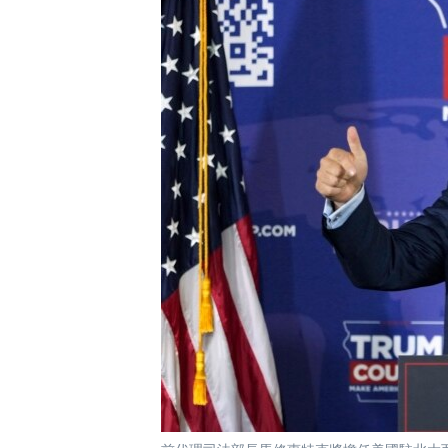
國際
到
檢
經貿
索
視頻
音頻
每日視頻新聞
VOA 60秒 (國際)
時事經緯
美國專訊
新聞音頻
視頻存檔
海外港人
YOUTUBE頻道
港人港心
美國透視
建國史話
廣播節目表