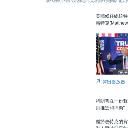
前代理司法部長馬修惠特克將擔任美國駐北大西洋
美國候任總統特朗
惠特克(Matth
彈出播放器
特朗普在一份聲
到推進和捍衛”
鑑於惠特克的背