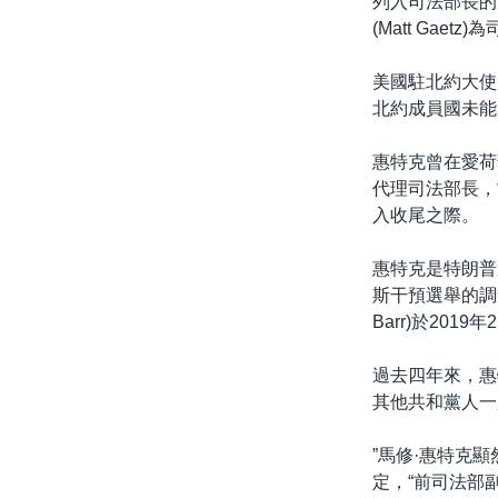
列入司法部長的
(Matt Gaetz
美國駐北約大使
北約成員國未能
惠特克曾在愛荷
代理司法部長，當
入收尾之際。
惠特克是特朗普第
斯干預選舉的調
Barr)於201
過去四年來，惠
其他共和黨人一
”馬修·惠特克
定，“前司法部副