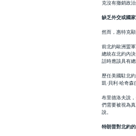
克沒有撤銷政治
缺乏外交或國家
然而，惠特克顯
前北約歐洲盟軍最
總統在北約內決
話時應該具有總
歷任美國駐北約
凱·貝利·哈奇森(
布里德洛夫說，
們需要被視為真
說。
特朗普對北約的