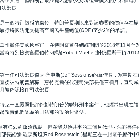
潛在人選，但特朗普最終提名忠誠支持者但爭議大的共和黨聯邦
)為司法部長。
是一個特別敏感的職位。特朗普長期以來對該聯盟的價值存在疑
履行將國防開支提高至國民生產總值(GDP)至少2%的承諾。
華州擔任美國檢察官，在特朗普首任總統期間於2018年11月至20
時特別檢察官羅伯特·穆勒(Robert Mueller)對俄羅斯干預20
一任司法部長傑夫‧塞申斯(Jeff Sessions)的幕僚長，塞申
查後被特朗普解職，惠特克擔任代理司法部長僅三個月，直到威廉·巴爾
9年2月被確認接任司法部長。
特克一直嚴厲批評針對特朗普的聯邦刑事案件，他經常出現在福
起譴責他們認為的司法部的政治化做法。
顯然有強烈的政治觀點，但在我與他共事的三個月代理司法部長任
部長羅德·羅森斯坦(Rod Rosenstein )星期三在一封電子郵