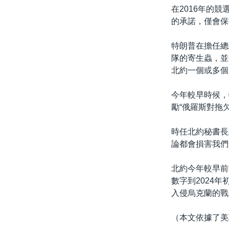
在2016年的
的承諾，僅會保
特朗普在擔任總
隊的寄生蟲，並
北約一個或多個
今年較早時候，
勵“俄羅斯對拖
時任北約秘書長延
論都會損害我們
北約今年較早前
數字到2024年
入侵烏克蘭的戰
（本文依據了美