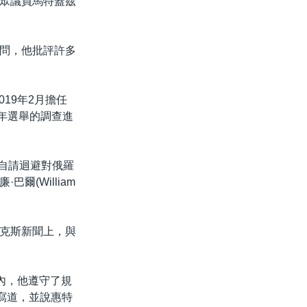
眾議員馬特蓋茲
問，他批評許多
19年2月擔任
16年選舉的調查進
斯在自請迴避對俄羅
(William
克斯新聞上，與
內，他遵守了規
件中寫道，並說惠特