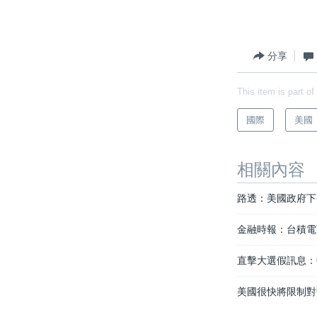
分享
This item is part of
國際
美國
相關內容
路透：美國政府下
金融時報：台積電
直擊大選假訊息：
美國很快將限制對