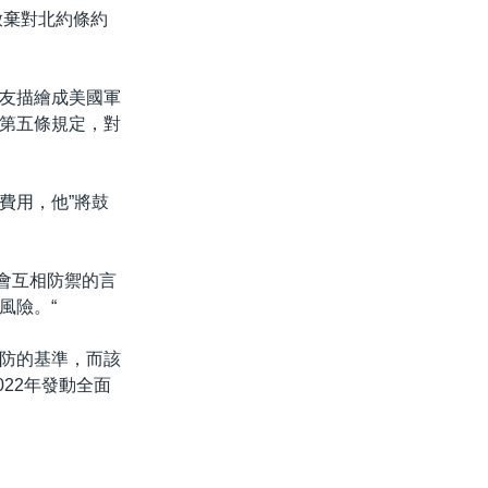
放棄對北約條約
友描繪成美國軍
第五條規定，對
費用，他”將鼓
友不會互相防禦的言
風險。“
國防的基準，而該
022年發動全面