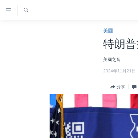
無
障
礙
檢
主頁
索
美國
鏈
美國大選2024
特朗普
接
港澳
跳
美國之音
轉
台灣
到
2024年11月21日
美中關係
內
容
海外港人
分享
跳
新聞自由
轉
到
揭謊頻道
導
美國
航
跳
中國
轉