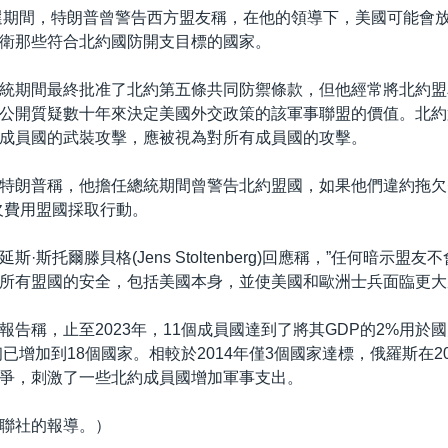
競選期間，特朗普曾警告西方盟友稱，在他的領導下，美國可能會
衛那些符合北約國防開支目標的國家。
統期間最終批准了北約第五條共同防禦條款，但他經常將北約盟
公開質疑數十年來決定美國外交政策的該軍事聯盟的價值。北約
成員國的武裝攻擊，應被視為對所有成員國的攻擊。
特朗普稱，他擔任總統期間曾警告北約盟國，如果他們違約拖欠
欠費用盟國採取行動。
斯·斯托爾滕貝格(Jens Stoltenberg)回應稱，”任何暗示盟
所有盟國的安全，包括美國本身，並使美國和歐洲士兵面臨更大
報告稱，止至2023年，11個成員國達到了將其GDP的2%用於
初已增加到18個國家。相較於2014年僅3個國家達標，俄羅斯在2
爭，刺激了一些北約成員國增加軍事支出。
聯社的報導。）