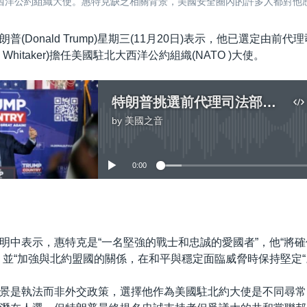
公約組織大使。惠特克缺乏相關背景，美國安全圈內的許多人都對他感到陌生
普(Donald Trump)星期三(11月20日)表示，他已選定由前代
ew Whitaker)擔任美國駐北大西洋公約組織(NATO )大使。
特朗普挑選前代理司法部長擔任北約大使
by
美國之音
No media source currently available
0:00
嵌入
明中表示，惠特克是“一名堅強的戰士和忠誠的愛國者”，他“將
，並“加強與北約盟國的關係，在和平與穩定面臨威脅時保持堅定“
景是執法而非外交政策，選擇他作為美國駐北約大使是不同尋常