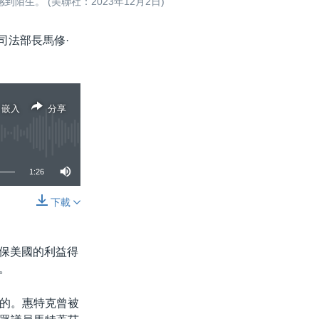
。 (美聯社：2023年12月2日)
理司法部長馬修·
嵌入
分享
1:26
下載
分享
確保美國的利益得
。
的。惠特克曾被