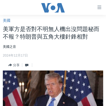
無
障
礙
美國
主頁
鏈
美軍方是否對不明無人機出沒問題秘而
接
美國大選2024
不報？特朗普與五角大樓針鋒相對
跳
港澳
轉
美國之音
台灣
到
2024年12月17日
內
美中關係
容
分享
海外港人
跳
轉
新聞自由
到
揭謊頻道
導
航
美國
跳
中國
轉