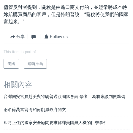
儘管反對者提到，關稅是由進口商支付的，並經常將成本轉
嫁給購買商品的客戶，但是特朗普說：“關稅將使我們的國家
富起來。”
分享
Follow us
This item is part of
美國
編輯推薦
相關內容
台灣國安官員赴美與特朗普過渡團隊會面 學者：為將來談判做準備
兩名億萬富翁將如何削減政府開支
即將上任的國家安全顧問要求解釋美國無人機的目擊事件