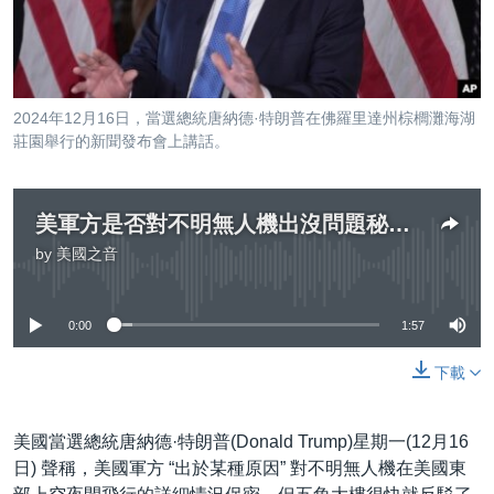
到
國際
檢
經貿
索
視頻
2024年12月16日，當選總統唐納德·特朗普在佛羅里達州棕櫚灘海湖
音頻
每日視頻新聞
莊園舉行的新聞發布會上講話。
VOA 60秒 (國際)
時事經緯
國語
美國專訊
新聞音頻
美軍方是否對不明無人機出沒問題秘而不報？特朗普與五角大樓針鋒相對
by
美國之音
關注我們
視頻存檔
海外港人
No media source currently available
YOUTUBE頻道
港人港心
0:00
1:57
美國透視
其他語言網站
下載
建國史話
廣播節目表
美國當選總統唐納德·特朗普(Donald Trump)星期一(12月16
日) 聲稱，美國軍方 “出於某種原因” 對不明無人機在美國東