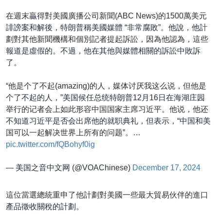
在週末贏得對美國廣播公司新聞(ABC News)的1500萬美元
誹謗案和解後，特朗普稱美國媒體 “非常腐敗”。他說，他計
劃對其他新聞機構和個別記者提起訴訟，因為他認為，這些
報道是虛假的。不過，他在其他與媒體相關的訴訟中敗訴
了。
“他是个了不起(amazing)的人，媒体讨厌我这么说，但他是
个了不起的人，”美国候任总统特朗普12月16日在海湖庄园
举行的记者会上如此形容中国国家主席习近平。他说，他还
不知道习近平是否会出席他的就职典礼，但表示，“中国和美
国可以一起解决世界上所有的问题”。…
pic.twitter.com/fQBohyf0ig
— 美国之音中文网 (@VOAChinese)
December 17, 2024
這位當選總統重申了他計劃對美國一些最大貿易伙伴的進口
產品徵收關稅的計劃。