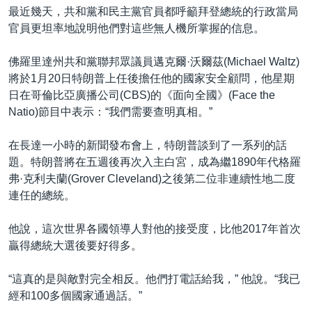
最近幾天，共和黨和民主黨官員都呼籲拜登總統的行政當局
官員更坦率地說明他們對這些無人機所掌握的信息。
佛羅里達州共和黨聯邦眾議員邁克爾·沃爾茲(Michael Waltz)
將於1月20日特朗普上任後擔任他的國家安全顧問，他星期
日在哥倫比亞廣播公司(CBS)的《面向全國》(Face the
Natio)節目中表示：“我們需要查明真相。”
在長達一小時的新聞發布會上，特朗普談到了一系列的話
題。特朗普將在五週後再次入主白宮，成為繼1890年代格羅
弗·克利夫蘭(Grover Cleveland)之後第二位非連續性地二度
連任的總統。
他說，這次世界各國領導人對他的接受度，比他2017年首次
贏得總統大選後要好得多。
“這真的是與敵對完全相反。他們打電話給我，” 他說。“我已
經和100多個國家通過話。”