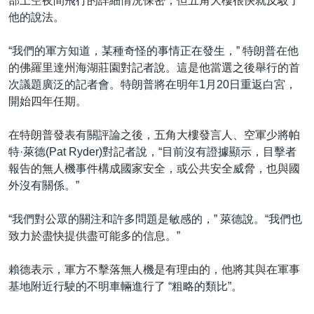
部上空夜間飛行的詳細情況保密，但五角大樓很快就反駁了
他的說法。
“我們的軍方知道，某種奇怪的事情正在發生，” 特朗普在他
的佛羅里達州海湖莊園對記者說。這是他當選之後舉行的首
次議題廣泛的記者會。特朗普將在明年1月20日重返白宮，
開始四年任期。
在特朗普發表有關評論之後，五角大樓發言人、空軍少將帕
特·萊德(Pat Ryder)對記者說，“目前沒有證據顯示，目擊者
報告的無人機事件構成國家安全，或公共安全威脅，也與國
外沒有關係。”
“我們對公眾的關注和許多問題是敏感的，” 萊德說。“我們也
致力於盡快提供盡可能多的信息。”
賴德表示，軍方不擊落無人機是有理由的，他將其與在軍事
基地附近行駛的不明車輛進行了 “粗略的類比”。