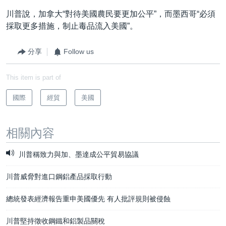
川普說，加拿大“對待美國農民要更加公平”，而墨西哥“必須
採取更多措施，制止毒品流入美國”。
分享
Follow us
This item is part of
國際
經貿
美國
相關內容
川普稱致力與加、墨達成公平貿易協議
川普威脅對進口鋼鋁產品採取行動
總統發表經濟報告重申美國優先 有人批評規則被侵蝕
川普堅持徵收鋼鐵和鋁製品關稅