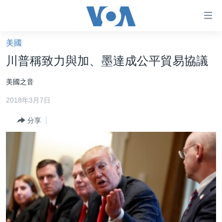
無
障
礙
美國
主頁
鏈
川普稱致力與加、墨達成公平貿易協議
接
美國大選2024
美國之音
跳
港澳
轉
2018年3月7日
台灣
到
內
分享
美中關係
容
海外港人
跳
轉
新聞自由
到
揭謊頻道
導
航
美國
跳
中國
轉