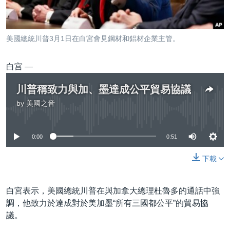
到
國際
檢
經貿
索
美國總統川普3月1日在白宮會見鋼材和鋁材企業主管。
視頻
音頻
每日視頻新聞
白宫 —
VOA 60秒 (國際)
時事經緯
川普稱致力與加、墨達成公平貿易協議
國語
美國專訊
新聞音頻
by
美國之音
No media source currently available
關注我們
視頻存檔
海外港人
0:00
0:51
YOUTUBE頻道
港人港心
美國透視
下載
其他語言網站
建國史話
白宮表示，美國總統川普在與加拿大總理杜魯多的通話中強
廣播節目表
調，他致力於達成對於美加墨“所有三國都公平”的貿易協
議。