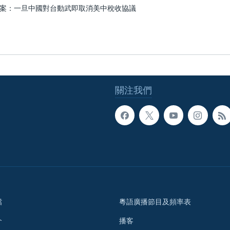
案：一旦中國對台動武即取消美中稅收協議
關注我們
檔
粵語廣播節目及頻率表
介
播客