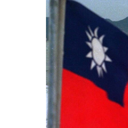
國際
到
檢
經貿
索
視頻
音頻
每日視頻新聞
VOA 60秒 (國際)
時事經緯
美國專訊
新聞音頻
視頻存檔
海外港人
YOUTUBE頻道
港人港心
美國透視
建國史話
廣播節目表