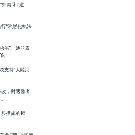
究責”和“道
行“常態化執法
惡劣”。她並表
關係。
決支持”大陸海
悔改，對遇難者
”。
一步措施的權
在金門附近的東