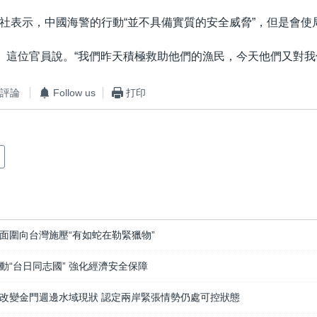
社表示，中國海警的行動“並不具備實質的安全威脅”，但是會使
” 這位官員說。“我們昨天積極救助他們的漁民，今天他們又對我
評論
Follow us
打印
面圍向台灣施壓“有如蛇在勒緊獵物”
動“台日同志國” 強化經濟安全保障
改變金門週邊水域現狀 認定兩岸緊張情勢仍處可控狀態