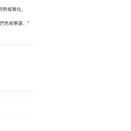
局勢複雜化。
們兇相畢露。”