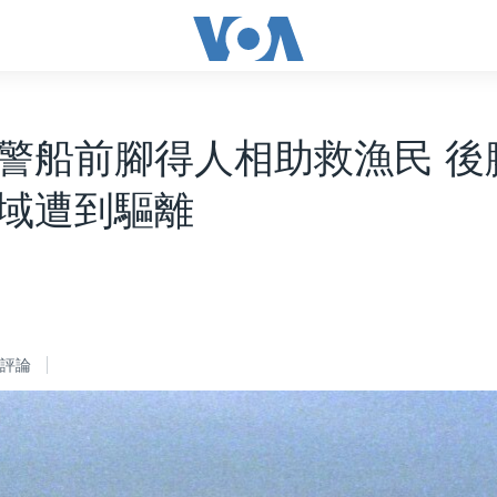
警船前腳得人相助救漁民 後
域遭到驅離
評論