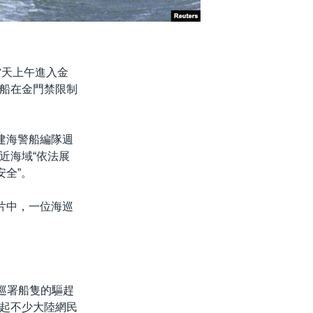
當天上午進入金
船在金門禁限制
建海警船編隊週
近海域“依法展
安全”。
片中，一位海巡
巡署船隻的驅趕
起不少大陸網民