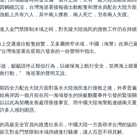
因觸礁沉沒，台灣海巡署接報後出動船隻和潛水員配合大陸方面
漁船上共有六人，其中兩人獲救，兩人死亡，另有兩人失蹤。
進入金門禁限制水域之時，對失蹤大陸漁民的搜救工作仍在持續
海上交通過往船隻頻繁，又多屬狹窄水域，中國（海警）此舉已
”台灣海巡署在星期六發表的一份聲明中指出。
事故，籲籲請停止類似行為，以確保海上航行安全，並將海上能
救行動，” 海巡署的聲明又說。
期四全力配合大陸方面對落水大陸漁民進行搜救之後，外界普遍
給兩岸因一個月前在同一海域發生的快艇翻覆事件引發的緊張關
以以此為契機友善處理善後事宜。而中國大陸海警船連續兩天重
許多人感到困惑。
的高級安全官員向路透社表示，中國大陸一方面尋求台灣的協助
卻又對金門禁限制水域持續進行騷擾，讓人百思不得其解。