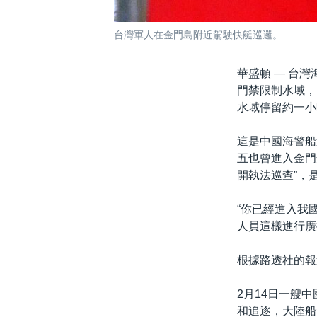
台灣軍人在金門島附近駕駛快艇巡邏。
華盛頓 —
台灣
門禁限制水域，
水域停留約一小
這是中國海警船
五也曾進入金門
開執法巡查”，
“你已經進入我
人員這樣進行廣
根據路透社的報
2月14日一艘
和追逐，大陸船