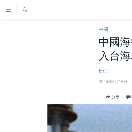
無
障
礙
檢
主頁
索
中國
鏈
美國大選2024
中國海
接
港澳
跳
入台海
轉
台灣
到
美中關係
松仁
內
容
海外港人
2024年3月16日
跳
新聞自由
轉
分享
到
揭謊頻道
導
美國
航
跳
中國
轉