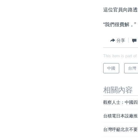
這位官員向路透
“我們很費解，
分享
This item is part of
中國
台灣
相關內容
觀察人士：中國四
台積電日本設廠推
台灣呼籲北京不要