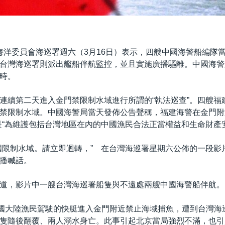
海洋委員會海巡署週六（3月16日）表示，四艘中國海警船編隊
台灣海巡署則派出艦船伴航監控，並且實施廣播驅離。中國海警
時。
連續第二天進入金門禁限制水域進行所謂的“執法巡查”。四艘福
禁限制水域。中國海警局當天發佈公告聲稱，福建海警在金門附
是“為維護包括台灣地區在內的中國漁民合法正當權益和生命財產
國限制水域。請立即迴轉，” 在台灣海巡署星期六公佈的一段影
播喊話。
道，影片中一艘台灣海巡署船隻與不遠處兩艘中國海警船伴航。
中國大陸漁民駕駛的快艇進入金門附近禁止海域捕魚，遭到台灣海
隻隨後翻覆、兩人溺水身亡。此事引起北京當局強烈不滿，也引