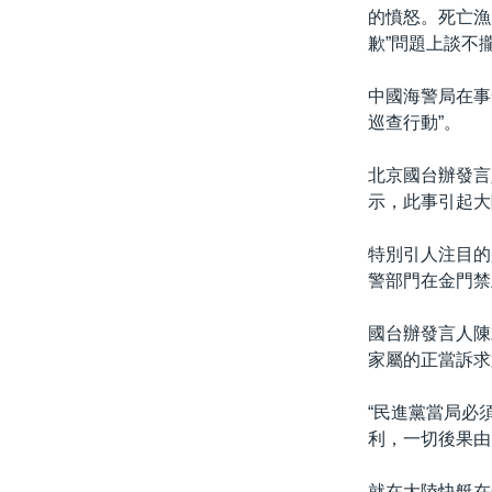
的憤怒。死亡漁
歉”問題上談不
中國海警局在事
巡查行動”。
北京國台辦發言
示，此事引起大
特別引人注目的
警部門在金門禁
國台辦發言人陳
家屬的正當訴求
“民進黨當局必
利，一切後果由
就在大陸快艇在