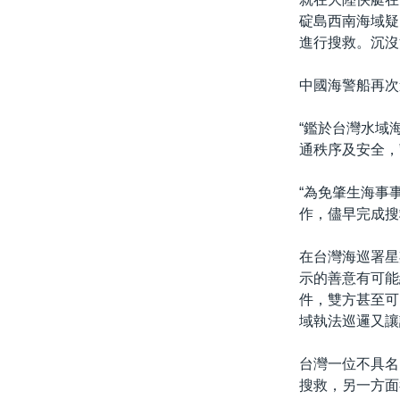
碇島西南海域疑
進行搜救。沉沒
中國海警船再次
“鑑於台灣水域
通秩序及安全，
“為免肇生海事
作，儘早完成搜
在台灣海巡署星
示的善意有可能
件，雙方甚至可
域執法巡邏又讓
台灣一位不具名
搜救，另一方面