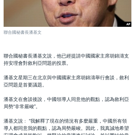
到
國際
檢
經貿
索
視頻
聯合國秘書長潘基文
音頻
每日視頻新聞
VOA 60秒 (國際)
時事經緯
國語
聯合國秘書長潘基文說，他已經提請中國國家主席胡錦濤支
美國專訊
新聞音頻
持安理會對敘利亞問題的投票。
關注我們
視頻存檔
海外港人
潘基文星期三在北京與中國國家主席胡錦濤舉行會談，敘利
YOUTUBE頻道
港人港心
亞問題是首要議題。
美國透視
其他語言網站
潘基文在會談後說，中國領導人同意他的觀點，認為敘利亞
建國史話
局勢“非常嚴峻”。
廣播節目表
潘基文說﹕ “我解釋了現在的情況有多麼嚴重，中國所有領
導人都同意我的觀點，認為局勢嚴峻。因此，我真誠地希望