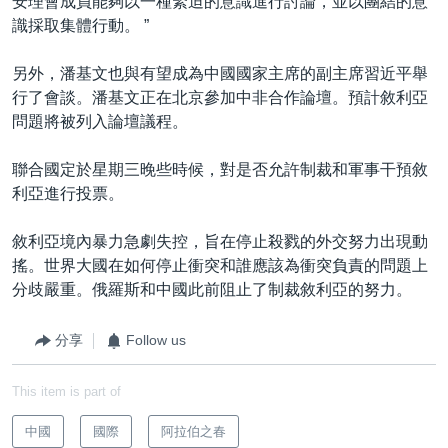
安理會成員能夠以一種緊迫的意識進行討論，並以團結的意
識採取集體行動。 ”
另外，潘基文也與有望成為中國國家主席的副主席習近平舉
行了會談。潘基文正在北京參加中非合作論壇。預計敘利亞
問題將被列入論壇議程。
聯合國定於星期三晚些時候，對是否允許制裁和軍事干預敘
利亞進行投票。
敘利亞境內暴力急劇失控，旨在停止殺戮的外交努力出現動
搖。世界大國在如何停止衝突和誰應該為衝突負責的問題上
分歧嚴重。俄羅斯和中國此前阻止了制裁敘利亞的努力。
分享
Follow us
This item is part of
中國
國際
阿拉伯之春