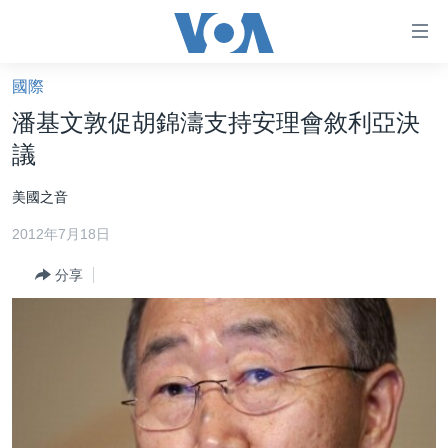
無
障
礙
國際
主頁
鏈
潘基文敦促胡錦濤支持安理會敘利亞決
接
美國大選2024
議
跳
港澳
轉
美國之音
台灣
到
2012年7月18日
內
美中關係
容
分享
海外港人
跳
轉
新聞自由
到
揭謊頻道
導
航
美國
跳
中國
轉