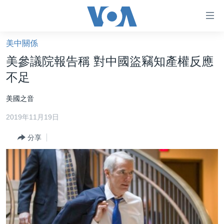
無
障
礙
美中關係
主頁
鏈
美參議院報告稱 對中國盜竊知產權反應
接
美國大選2024
不足
跳
港澳
轉
美國之音
台灣
到
2019年11月19日
內
美中關係
容
分享
海外港人
跳
轉
新聞自由
到
揭謊頻道
導
航
美國
跳
中國
轉