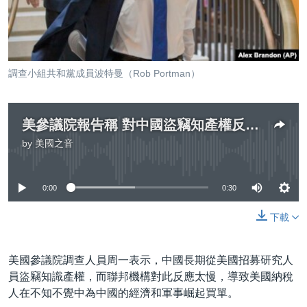
到
國際
檢
經貿
索
視頻
調查小組共和黨成員波特曼（Rob Portman）
音頻
每日視頻新聞
VOA 60秒 (國際)
時事經緯
國語
美參議院報告稱 對中國盜竊知產權反應不足
美國專訊
新聞音頻
by
美國之音
No media source currently available
關注我們
視頻存檔
海外港人
YOUTUBE頻道
港人港心
0:00
0:30
美國透視
下載
其他語言網站
建國史話
廣播節目表
美國參議院調查人員周一表示，中國長期從美國招募研究人
員盜竊知識產權，而聯邦機構對此反應太慢，導致美國納稅
人在不知不覺中為中國的經濟和軍事崛起買單。