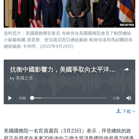
到
國際
檢
經貿
索
視頻
資料照片：美國國務卿安東尼·布林肯在美國國務院會見了帕勞總統
音頻
每日視頻新聞
小蘇蘭格爾·惠普斯、密克羅尼西亞總統戴維·帕努埃洛和馬紹爾群島
總統戴維·卡布阿。(2022年9月29日)
VOA 60秒 (國際)
時事經緯
國語
美國專訊
新聞音頻
抗衡中國影響力，美國爭取向太平洋島國提供為期20年超70億美元援助
關注我們
視頻存檔
海外港人
by
美國之音
No media source currently available
YOUTUBE頻道
港人港心
美國透視
0:00
1:35
其他語言網站
建國史話
下載
廣播節目表
美國國務院一名官員週四（3月23日）表示，拜登總統的政
府正在尋求在未來20年內向三個太平洋島國提供超過70億美