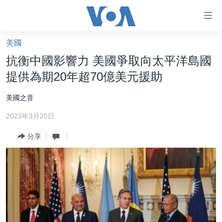
無
障
礙
美國
主頁
鏈
抗衡中國影響力 美國爭取向太平洋島國
接
美國大選2024
提供為期20年超70億美元援助
跳
港澳
轉
美國之音
台灣
到
2023年3月25日
內
美中關係
容
分享
海外港人
跳
轉
新聞自由
到
揭謊頻道
導
航
美國
跳
中國
轉