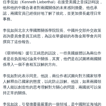
任李侃如（Kenneth Lieberthal）在接受美國之音採訪時說，
到
國際
他和他的中國合著者對兩國關係的未來感到擔憂。他也承
檢
經貿
認，兩國官員已經很好地了解了彼此，並更加擅長處理日常
索
事務。
視頻
音頻
每日視頻新聞
李侃如與北京大學國際關係學院院長、中國外交部外交政策
咨詢委員會委員王緝思，為設在華盛頓的布魯金斯學會共同
VOA 60秒 (國際)
時事經緯
撰寫了這份報告。
國語
美國專訊
新聞音頻
《環球時報》援引王緝思的話說，一些美國媒體以為兩位作
關注我們
視頻存檔
海外港人
者是在負面地討論美中關係，其實，他們是在試圖將兩國關
YOUTUBE頻道
港人港心
係導入一個不會相互誤解的方向。
美國透視
李侃如對此表示同意。他說，兩位作者試圖向對方國家領導
其他語言網站
建國史話
人解釋自己國家的態度，以此防止誤解。他說，如果兩國領
導人能以創造性的思考理解對方關心的問題，兩國就可以保
廣播節目表
持正常的關係。
李侃如說，引發擔憂最嚴重的一個領域，是中國附近海域的