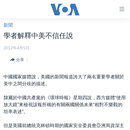
無
障
礙
新聞
主頁
鏈
學者解釋中美不信任說
接
美國大選2024
2012年4月5日
跳
港澳
轉
分享
台灣
到
內
美中關係
中國國家媒體說，美國的新聞報道誇大了兩名重要學者關於
容
海外港人
美中之間分歧的描述。
跳
轉
新聞自由
隸屬於中國共產黨的《環球時報》星期四說，西方媒體“使用
到
揭謊頻道
放大鏡”來檢視該報所稱的有關兩國關係未來“相對不樂觀的
導
坦率表述”。
航
美國
跳
中國
但是美國前總統克林頓時期的國家安全委員會亞洲局資深主
轉