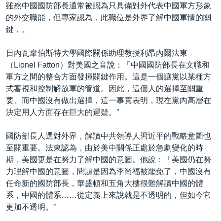
雖然中國國防部長通常被認為只具備對外代表中國軍方形象
的外交職能，但專家認為，此職位是外界了解中國軍情的關
鍵，。
日內瓦韋伯斯特大學國際關係助理教授利昂內爾法東
（Lionel Fatton）對美國之音說：「中國國防部長在文職和
軍方之間的整合方面發揮關鍵作用。這是一個讓黨以某種方
式審視和控制解放軍的管道。因此，這個人的選擇至關重
要。而中國沒有做出選擇，這一事實表明，現在黨內高層在
決定用人方面存在巨大的遲疑。”
國防部長人選對外界，解讀中共領導人習近平的戰略意圖也
至關重要。法東認為，由於美中關係正處於急劇變化的時
期，美國更是在努力了解中國的意圖。他說：「美國仍在努
力理解中國的意圖，問題是因為李尚福被罷免了，中國沒有
任命新的國防部長，華盛頓和五角大樓很難解讀中國的體
系，中國的體系……從定義上來說就是不透明的，但如今它
更加不透明。”