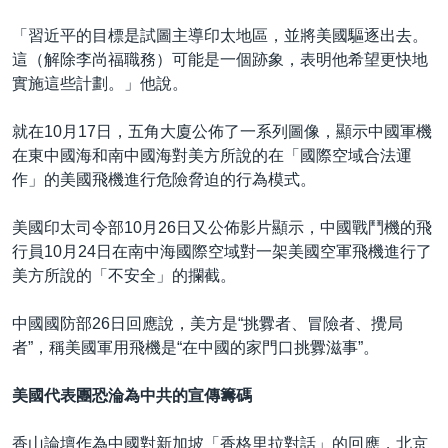
「習近平的目標是試圖主導印太地區，並將美國驅逐出去。
這（解除李尚福職務）可能是一個跡象，表明他希望更快地
實施這些計劃。」他說。
就在10月17日，五角大廈公佈了一系列圖像，顯示中國軍機
在東中國海和南中國海對美方所說的在「國際空域合法運
作」的美國飛機進行危險脅迫的行為模式。
美國印太司令部10月26日又公佈影片顯示，中國戰鬥機的飛
行員10月24日在南中海國際空域對一架美國空軍飛機進行了
美方所說的「不安全」的攔截。
中國國防部26日回應說，美方是“挑釁者、冒險者、攪局
者”，稱美國軍用飛機是“在中國的家門口挑釁滋事”。
美國代表團恐淪為中共的宣傳籌碼
香山論壇作為中國對新加坡「香格里拉對話」的回應，北京