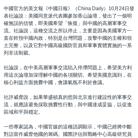
中國官方的英文報《中國日報》（China Daily）10月24日發
表社論說：美國同意派代表團參加香山論壇，發出了一個明
確無誤的信號，即美國希望「恢復」與中國的高層軍事交
流。社論說，這種交流之所以停止，主要是因為美國軍方一
直在幹預中國內政，特別是台灣問題，攻擊中國的主權和領
土完整，以及它對中國高級國防官員和軍事實體實施的一系
列非法制裁。
社論說，在中美高層軍事交流陷入停滯問題上，希望美方利
用這次論壇加深理解中國的各項關切。希望美國意識到，在
核心利益方面挑釁中國，會讓氣氛不利於會議。
社評威脅說，如果華盛頓真的想與北京進行建設性的軍事交
流，就應該避免採取挑釁性行動，與中國達成妥協，以促進
區域和平與穩定。
一些專家認為，中國官媒的這種語調顯示，中國已經將中斷
對話當作威脅他國的籌碼。國際評估與戰略中心高級研究員