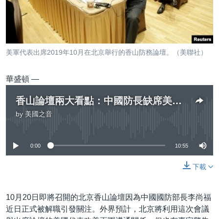
到
國際
檢
經貿
索
視頻
美軍代表出席2019年10月在北京舉行的香山防務論壇。（美聯社）
音頻
每日視頻新聞
華盛頓 —
VOA 60秒 (國際)
時事經緯
國語
美國專訊
新聞音頻
香山論壇兩大看點：中國防長缺席美中軍事關係能否融冰？
關注我們
by
美國之音
視頻存檔
海外港人
No media source currently available
YOUTUBE頻道
港人港心
0:00
10:55
美國透視
其他語言網站
下載
建國史話
廣播節目表
10月20日即將召開的北京香山論壇因為中國國防部長李尚福
近日正式被解職引發關注。外界預計，北京將利用這次會議