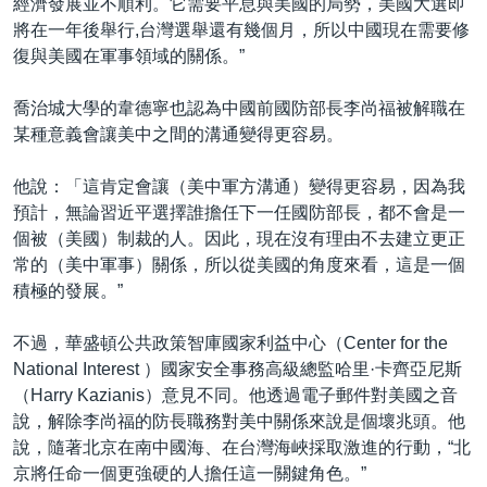
經濟發展並不順利。它需要平息與美國的局勢，美國大選即
將在一年後舉行,台灣選舉還有幾個月，所以中國現在需要修
復與美國在軍事領域的關係。”
喬治城大學的韋德寧也認為中國前國防部長李尚福被解職在
某種意義會讓美中之間的溝通變得更容易。
他說：「這肯定會讓（美中軍方溝通）變得更容易，因為我
預計，無論習近平選擇誰擔任下一任國防部長，都不會是一
個被（美國）制裁的人。因此，現在沒有理由不去建立更正
常的（美中軍事）關係，所以從美國的角度來看，這是一個
積極的發展。”
不過，華盛頓公共政策智庫國家利益中心（Center for the
National Interest ）國家安全事務高級總監哈里·卡齊亞尼斯
（Harry Kazianis）意見不同。他透過電子郵件對美國之音
說，解除李尚福的防長職務對美中關係來說是個壞兆頭。他
說，隨著北京在南中國海、在台灣海峽採取激進的行動，“北
京將任命一個更強硬的人擔任這一關鍵角色。”