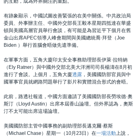
的互動，成為外界關注的重點。
有跡象顯示，中國試圖改善緊張的在美中關係。中共政治局
委員、外事辦主任、中國外交部長王毅本星期四抵達在華盛
頓與美國高層官員舉行會談，有可能是為習近平下個月在舊
金山出席APEC領導人峰會期間與美國總統喬·拜登（Joe
Biden ）舉行首腦會晤做先遣準備。
在軍事方面，五角大廈印太安全事務助理部長伊萊·拉特納
（Ely Ratner）與中國外交部北美大洋洲司司長楊濤在8月初
進行了會談。上個月，五角大廈
透露
，美國國防部官員與中
國軍事官員就網路問題舉行了影片和實體混合形式的會晤。
此前，路透社報道，中國方面邀請了美國國防部長勞埃德·奧
斯汀（Lloyd Austin）出席本屆香山論壇。但外界認為，奧斯
汀不太可能出席這場論壇。
美國國防部主管中國事務的副助理部長邁克爾·蔡斯
（Michael Chase）星期一（10月23日）在
一場活動
上說，