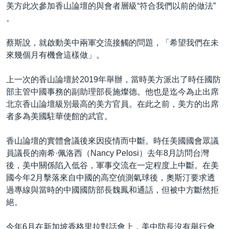
美方此次參加香山論壇的與會者層級“符合我們以前的做法”
。
蔡斯說，就啟動美中兩軍交流接觸的問題，「希望我們在未
來幾個月有機會這樣做」。
上一次的香山論壇於2019年舉辦，當時美方派出了時任國防
部主管中國事務的副助理部長施燦德。他也是迄今為止出席
北京香山論壇級別最高的美方官員。在此之前，美方的出席
者多為美國駐華使館的武官。
香山論壇的實體會議後來因疫情而中斷。時任美國國會眾議
員議長的南希·佩洛西（Nancy Pelosi）去年8月訪問台灣
後，美中關係陷入低谷，軍事交流在一定程度上中斷。在美
國今年2月擊落來自中國的高空偵測氣球後，奧斯汀要求透
過專線與當時的中國國防部長魏鳳和通話，但被中方斷然拒
絕。
今年6月在新加坡香格里拉對話會上，美中防長沒有舉行會