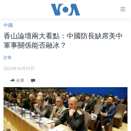
無
障
礙
中國
主頁
鏈
香山論壇兩大看點：中國防長缺席美中
接
美國大選2024
軍事關係能否融冰？
跳
港澳
轉
許寧
台灣
到
2023年10月27日
內
美中關係
容
分享
海外港人
跳
轉
新聞自由
到
揭謊頻道
導
航
美國
跳
中國
轉