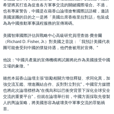
希望將其打造為促進各方軍事交流的關鍵國際場合。不過，
也有專家警告，中國是在藉香山論壇搶奪國際話語權，邀請
美國派團的目的之一是將「美國出席香格里拉對話」包裝成
為為中國推動軍事議程服務的宣傳籌碼。
美國智庫國際評估與戰略中心高級研究員理查德·費舍爾
（Richard D. Fisher, Jr.）對美國之音說：「我預計美國代表
團可能會受到中國的懷疑待遇，他們會被用於宣傳。”
他說：“中國共產黨的宣傳機構將試圖將此作為美國接受中國
立場的象徵。”
雖然本屆香山論壇主張“鼓勵相關方增信釋疑、求同化異，加
強交流互鑑、增進團結合作、反對對立對抗”，中國官方媒體
也將此次論壇標榜為“在俄烏和以巴衝突背景下深化全球安全
交流的重要平台”，但就在論壇舉行前，中國方面採取先發製
人的輿論策略，將美國形容為破壞美中軍事交流的罪魁禍
首。