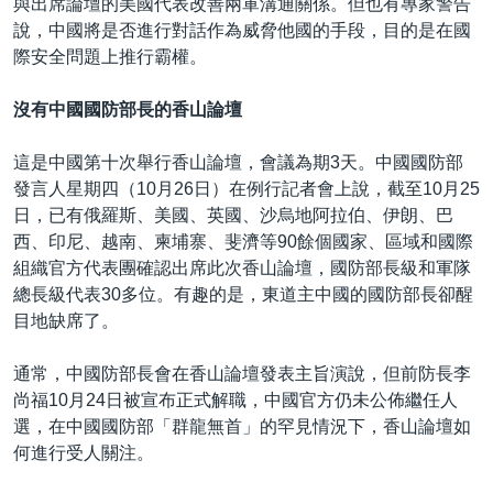
與出席論壇的美國代表改善兩軍溝通關係。但也有專家警告
說，中國將是否進行對話作為威脅他國的手段，目的是在國
際安全問題上推行霸權。
沒有中國國防部長的香山論壇
這是中國第十次舉行香山論壇，會議為期3天。中國國防部
發言人星期四（10月26日）在例行記者會上說，截至10月25
日，已有俄羅斯、美國、英國、沙烏地阿拉伯、伊朗、巴
西、印尼、越南、柬埔寨、斐濟等90餘個國家、區域和國際
組織官方代表團確認出席此次香山論壇，國防部長級和軍隊
總長級代表30多位。有趣的是，東道主中國的國防部長卻醒
目地缺席了。
通常，中國防部長會在香山論壇發表主旨演說，但前防長李
尚福10月24日被宣布正式解職，中國官方仍未公佈繼任人
選，在中國國防部「群龍無首」的罕見情況下，香山論壇如
何進行受人關注。