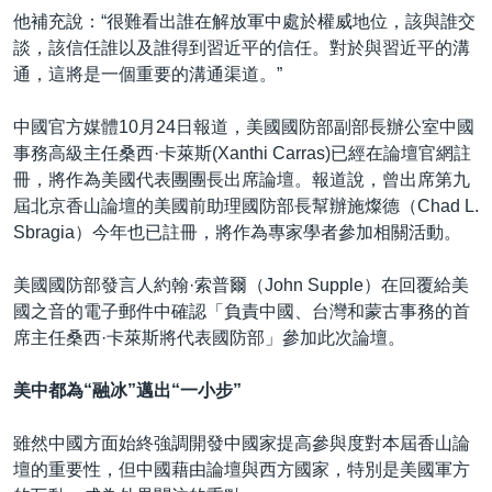
他補充說：“很難看出誰在解放軍中處於權威地位，該與誰交
談，該信任誰以及誰得到習近平的信任。對於與習近平的溝
通，這將是一個重要的溝通渠道。”
中國官方媒體10月24日報道，美國國防部副部長辦公室中國
事務高級主任桑西·卡萊斯(Xanthi Carras)已經在論壇官網註
冊，將作為美國代表團團長出席論壇。報道說，曾出席第九
屆北京香山論壇的美國前助理國防部長幫辦施燦德（Chad L.
Sbragia）今年也已註冊，將作為專家學者參加相關活動。
美國國防部發言人約翰·索普爾（John Supple）在回覆給美
國之音的電子郵件中確認「負責中國、台灣和蒙古事務的首
席主任桑西·卡萊斯將代表國防部」參加此次論壇。
美中都為“融冰”邁出“一小步”
雖然中國方面始終強調開發中國家提高參與度對本屆香山論
壇的重要性，但中國藉由論壇與西方國家，特別是美國軍方