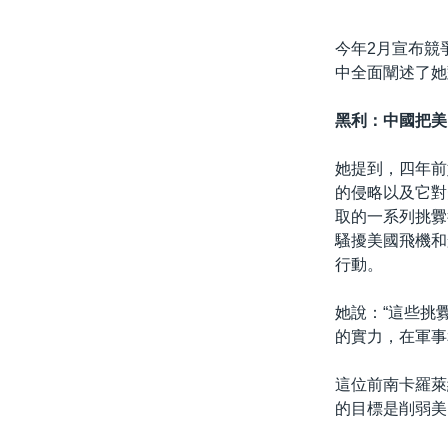
今年2月宣布競
中全面闡述了她
黑利：中國把美
她提到，四年前
的侵略以及它對
取的一系列挑釁
騷擾美國飛機和
行動。
她說：“這些挑
的實力，在軍事
這位前南卡羅萊
的目標是削弱美