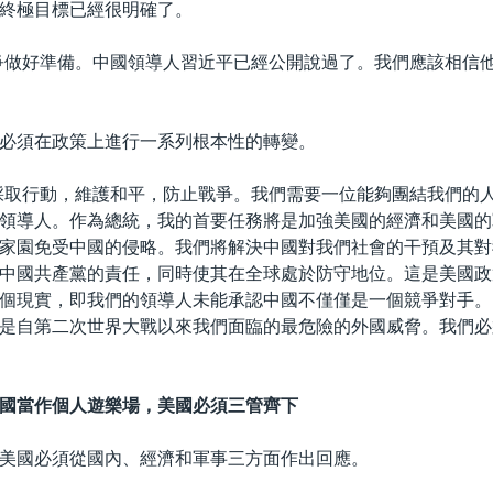
終極目標已經很明確了。
爭做好準備。中國領導人習近平已經公開說過了。我們應該相信
。
必須在政策上進行一系列根本性的轉變。
採取行動，維護和平，防止戰爭。我們需要一位能夠團結我們的
領導人。作為總統，我的首要任務將是加強美國的經濟和美國的
家園免受中國的侵略。我們將解決中國對我們社會的干預及其對
中國共產黨的責任，同時使其在全球處於防守地位。這是美國政
個現實，即我們的領導人未能承認中國不僅僅是一個競爭對手。
是自第二次世界大戰以來我們面臨的最危險的外國威脅。我們必
國當作個人遊樂場，美國必須三管齊下
美國必須從國內、經濟和軍事三方面作出回應。