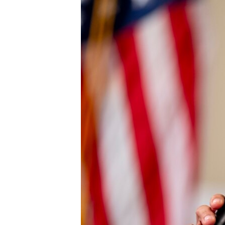
國際
到
檢
經貿
索
視頻
音頻
每日視頻新聞
VOA 60秒 (國際)
時事經緯
美國專訊
新聞音頻
視頻存檔
海外港人
YOUTUBE頻道
港人港心
美國透視
建國史話
廣播節目表