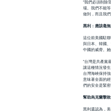
“我們必須削除
場。我們不能等
做到，而且我們
黑利：應該毫無
這位前美國駐聯
與日本、韓國、
中國的威脅。她
“台灣是共產黨
讓這種情況發生
台灣海峽保持強
意味著全面的經
們的安全是緊密
幫助烏克蘭擊敗
黑利還認為，美