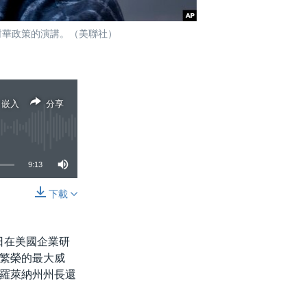
美國對華政策的演講。（美聯社）
嵌入
分享
9:13
下載
分享
7日在美國企業研
繁榮的最大威
羅萊納州州長還