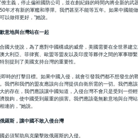
官僚主義，停止偏袒國防公司，並在創紀錄的時間內將全新的武
50年才有新的軍艦和導彈。我們甚至不能等五年。如果中國能
可以做得更好，”她說。
歉意地與台灣站在一起
合國大使說，為了應對中國構成的威脅，美國需要在全世界建立
澳大利亞、菲律賓、歐盟等盟友以及印度等夥伴之間的軍事聯繫
特別提到了美國支持台灣的重要性。
最即時的打擊目標。如果中國入侵，就會引發我們都不想發生的
。我們和我們的盟友應該向台灣提供自衛所需的一切。我們應該
大的存在，我們應該讓中國知道，入侵台灣不會只是受到一些輕
濟脫鉤，使中國受到嚴重的損害。我們應該毫無歉意地與台灣站
相連的，”她說。
俄羅斯，讓中國不敢入侵台灣
國必須幫助烏克蘭擊敗俄羅斯的入侵。