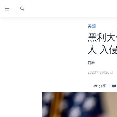
無
障
礙
檢
主頁
索
美國
鏈
美國大選2024
黑利大
接
港澳
跳
人 入
轉
台灣
到
美中關係
莉雅
內
容
海外港人
2023年6月28日
跳
新聞自由
轉
分享
到
揭謊頻道
導
美國
航
跳
中國
轉