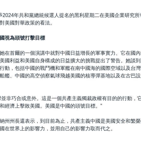
爭2024年共和黨總統候選人提名的黑利星期二在美國企業研究
對美國對華政策的看法。
國視為頭號打擊目標
她在首爾的一個演講中就對中國日益增長的軍事實力、它在國內
美國利益和美國自身構成的日益擴大的挑戰提出了警告。她談到
行動，包括中國的戰鬥機和軍艦在南中國海的國際空域以及台灣
船艦、中國的高空偵察氣球飛越美國的核導彈基地以及在古巴設
釁並非巧合或意外。這是一個共產主義獨裁政權有目的的行動，
和經濟上擊敗美國。美國是中國的頭號目標。”
納州州長還表示，到目前為止，共產主義中國是美國安全和繁榮
國在世界上的影響力，並用自己的影響力取而代之。