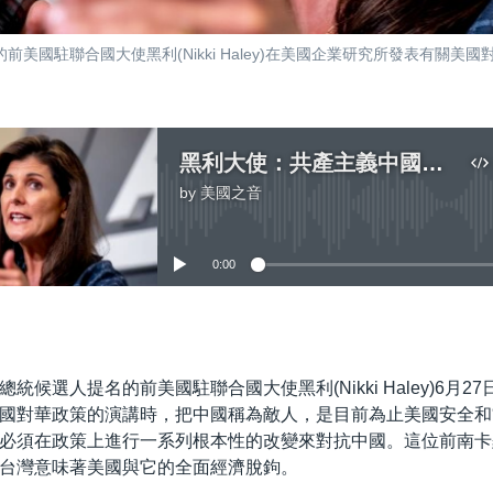
的前美國駐聯合國大使黑利(Nikki Haley)在美國企業研究所發表有關
黑利大使：共產主義中國是美國最大的敵人 入侵台灣意味著全面經濟脫鉤
by
美國之音
No media source currently available
0:00
嵌入
統候選人提名的前美國駐聯合國大使黑利(Nikki Haley)6月2
國對華政策的演講時，把中國稱為敵人，是目前為止美國安全和
必須在政策上進行一系列根本性的改變來對抗中國。這位前南卡
台灣意味著美國與它的全面經濟脫鉤。