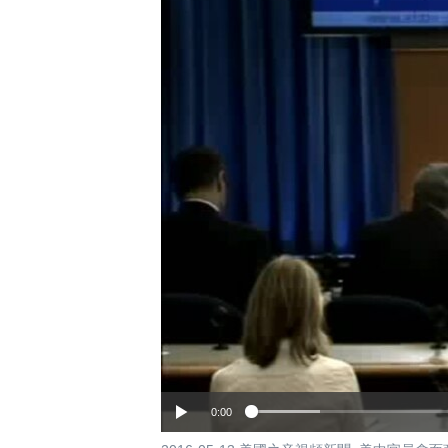
國際
到
檢
經貿
索
視頻
音頻
每日視頻新聞
VOA 60秒 (國際)
時事經緯
美國專訊
新聞音頻
視頻存檔
海外港人
YOUTUBE頻道
港人港心
美國透視
建國史話
廣播節目表
0:00