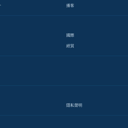
介
播客
國際
經貿
隱私聲明