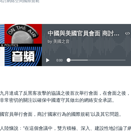
會面商討網絡空間國際規範
中國與美國官員會面 商討網絡空間國際規範
by
美國之音
No media source currently available
0:00
嵌入
九月達成了反黑客攻擊的協議之後首次舉行會面，在會面之後，
非常密切的關注以確保中國遵守其做出的網絡安全承諾。
國官員舉行會面，商討‘國家行為的國際規範’以及其它問題。
人陸慷說﹕“在這個會議中，雙方積極、深入、建設性地討論了