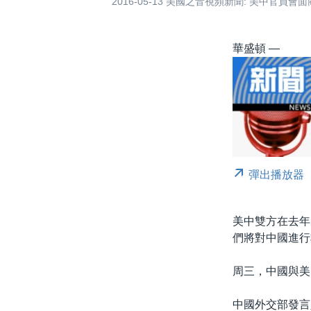
2016-05-13 美國之音視頻新聞: 美中官員
華盛頓 —
彈出播放器
美中雙方在去年
們將對中國進行
周三，中國與美
中國外交部發言