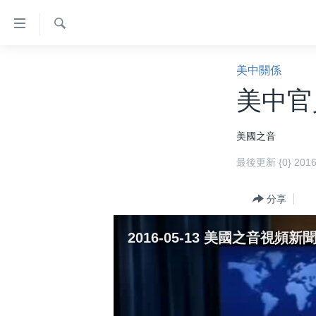
無
障
礙
檢
主頁
索
美中關係
鏈
美國大選2024
美中官
接
港澳
跳
美國之音
轉
台灣
到
最後更新 {0} 20
美中關係
內
容
海外港人
分享
跳
新聞自由
轉
2016-05-13 美國之音視
到
揭謊頻道
導
美國
航
跳
中國
轉