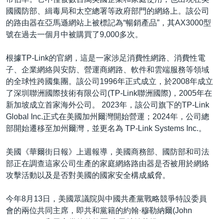
國國防部、緝毒局和太空總署等政府部門的網絡上。該公司
的路由器在亞馬遜網站上被標記為“暢銷產品”，其AX3000型
號在過去一個月中被購買了9,000多次。
根據TP-Link的官網，這是一家涉足消費性網路、消費性電
子、企業網絡與安防、營運商網路、軟件和雲端服務等領域
的全球性跨國集團。該公司1996年正式成立，於2008年成立
了深圳聯洲國際技術有限公司(TP-Link聯洲國際)，2005年在
新加坡成立首家海外公司。 2023年，該公司旗下的TP-Link
Global Inc.正式在美國加州爾灣開始營運；2024年，公司總
部開始遷移至加州爾灣，並更名為 TP-Link Systems Inc.。
美國《華爾街日報》上週報導，美國商務部、國防部和司法
部正在調查這家公司生產的家庭網絡路由器是否被用於網絡
攻擊活動以及是否對美國的國家安全構成威脅。
今年8月13日，美國眾議院與中國共產黨戰略競爭特設委員
會的兩位共同主席，即共和黨籍的約翰·穆勒納爾(John