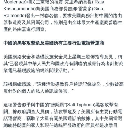
Moolenaar)和民主黨籍的拉賈·克里希納莫提( Raja
Krishnamoorthi)向美國商務部長吉娜·雷蒙多(Gina
Raimondo)發出一封聯名信，要求美國商務部對中國的路由
器製造商及其附屬公司，特別是由全球最大生產廠商普聯生
產的路由器進行調查。
中國的黑客攻擊危及美國所有主要行動電話營運商
美國網絡安全和基礎設施安全局上星期三發佈指導意見，稱
其“已發現與中華人民共和國政府有關聯的威脅行為者針對商
業電訊基礎設施的網絡間諜活動。”
該機構繼續說，“這種活動導致客戶通話記錄被盜，少數被高
度針對的個人的私人通訊被侵害。”
這項警告似乎與中國的“鹽颱風”(Salt Typhoon)黑客攻擊有
關。據政府調查人員稱，該攻擊危及了美國所有主要行動電
話運營商，竊取了大量有關美國通話的數據，其中美國當選
總統特朗普的家人和現任總統拜登政府的官員都是攻擊目