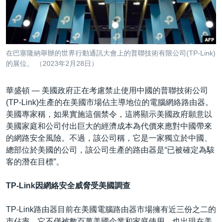
到
國際
檢
經貿
索
視頻
在巴塞隆納舉辦的世界行動通訊大會上的普聯技術有限公司(TP-Link)
音頻
每日視頻新聞
的展位。 （2023年2月28日）
VOA 60秒 (國際)
時事經緯
國語
華盛頓 —
美國政府正在考慮禁止使用中國的普聯技術公司
美國專訊
新聞音頻
(TP-Link)生產的在美國市場佔主導地位的電腦網絡路由器。
美國專家稱，如果實施這個禁令，這將顯示美國政府願意以
關注我們
視頻存檔
海外港人
美國家庭和公司付出巨大的經濟成本為代價來應對中國帶來
YOUTUBE頻道
港人港心
的網路安全風險。不過，該公司稱，它是一家獨立於中國、
總部位於美國的公司，該公司生產的路由器是“已被確定為駭
美國透視
其他語言網站
客的潛在目標”。
建國史話
TP-Link因網絡安全威脅受美國調查
廣播節目表
TP-Link路由器目前在美國電腦路由器市場擁有近三份之二的
市佔率。它不僅被數百萬美國企業和家庭使用，也出現在美