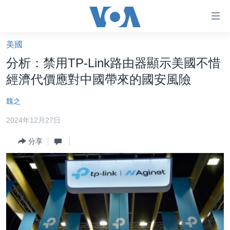
無
障
礙
美國
主頁
鏈
分析：禁用TP-Link路由器顯示美國不惜
接
美國大選2024
經濟代價應對中國帶來的國安風險
跳
港澳
轉
魏之
台灣
到
2024年12月27日
內
美中關係
容
分享
海外港人
跳
轉
新聞自由
到
揭謊頻道
導
航
美國
跳
中國
轉