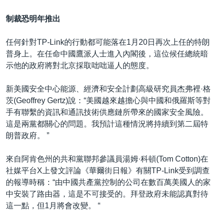
制裁恐明年推出
任何針對TP-Link的行動都可能落在1月20日再次上任的特朗
普身上。在任命中國鷹派人士進入內閣後，這位候任總統暗
示他的政府將對北京採取咄咄逼人的態度。
新美國安全中心能源、經濟和安全計劃高級研究員杰弗裡·格
茨(Geoffrey Gertz)說：“美國越來越擔心與中國和俄羅斯等對
手有聯繫的資訊和通訊技術供應鏈所帶來的國家安全風險。
這是兩黨都關心的問題。我預計這種情況將持續到第二屆特
朗普政府。 ”
來自阿肯色州的共和黨聯邦參議員湯姆·科頓(Tom Cotton)在
社媒平台X上發文評論《華爾街日報》有關TP-Link受到調查
的報導時稱：“由中國共產黨控制的公司在數百萬美國人的家
中安裝了路由器，這是不可接受的。拜登政府未能認真對待
這一點，但1月將會改變。 “