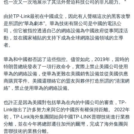
也一次又一次地展示了其法外脅迫科技公司的非凡能力。 ”
由於TP-Link最初在中國成立，因此有人聲稱這次的黑客攻擊
是所謂的“華為劇本”。華為技術有限公司是中國的電訊公
司，但它被指控透過自己的網絡設備為中國政府從事間諜活
動，並在國家補貼的支持下成為全球網路設備領域的主導
者。
華為和中國都否認了這些指控。儘管如此，2019年，當時的
特朗普總統發表了一項行政命令，實際上禁止美國公司使用
華為的網絡設備，使華為更難在美國銷售設備並從美國供應
商購買零件。美國還聯絡它的盟友與夥伴打造所謂的“清潔網
絡”，禁止使用華為的網絡設備。
也許正是因為美國對包括華為在內的中國公司的審查，TP-
Link做出了許多努力來與它的中國所有權保持距離。 2022年
初，TP-Link海外集團開始與中國TP-LINK普聯技術進行業務
分離，並在今年將總部遷往加州的爾灣，完成了海外集團與
普聯技術的業務分離。