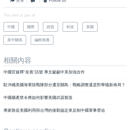
分享
Follow us
This item is part of
中國
國際
經貿
科技
美國
美中關係
編輯推薦
相關內容
中國官媒釋“友善”訊號 專文籲籲中美加強合作
駐沖繩美國海軍陸戰隊部分遷至關島：戰略調整還是對華懾新佈局？
中國礦產禁令將如何影響美國武器製造
專家敦促美國利用與台灣的後勤協定來反制中國軍事脅迫