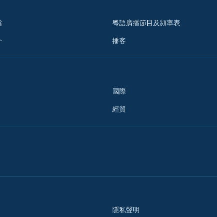
檔
粵語廣播節目及頻率表
介
播客
國際
經貿
隱私聲明