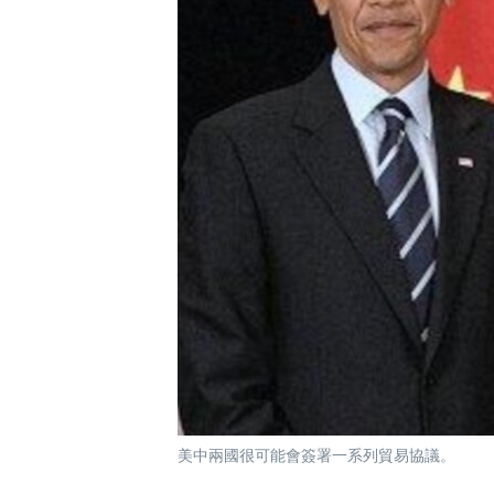
國際
到
檢
經貿
索
視頻
音頻
每日視頻新聞
VOA 60秒 (國際)
時事經緯
美國專訊
新聞音頻
視頻存檔
海外港人
YOUTUBE頻道
港人港心
美國透視
建國史話
廣播節目表
美中兩國很可能會簽署一系列貿易協議。