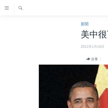
無
障
礙
檢
主頁
索
新聞
鏈
美國大選2024
美中很
接
港澳
跳
2011年1月16日
轉
台灣
到
美中關係
內
分享
容
海外港人
跳
新聞自由
轉
到
揭謊頻道
導
美國
航
跳
中國
轉