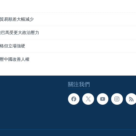
貿易順差大幅減少
奧巴馬受更大政治壓力
格但立場強硬
壓中國改善人權
關注我們