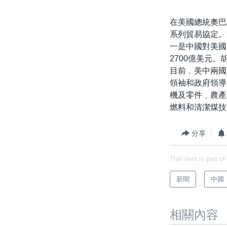
在美國總統奧巴
系列貿易協定。
一是中國對美國
2700億美元
目前﹐美中兩國
領袖和政府領導
機及零件﹑農產
燃料和清潔煤技
分享
This item is part of
新聞
中國
相關內容