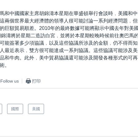
馬和中國國家主席胡錦濤本星期在華盛頓舉行會談時﹐美國和中
這兩個世界最大經濟體的領導人很可能討論一系列經濟問題﹐但
的巨額貿易順差。2010年的最終數據可能將顯示中國去年對美
。胡錦濤將於星期二造訪白宮﹐並將於本星期較晚時候前往奧巴馬
可能簽署多少項協議﹐以及這些協議所涉及的金額﹐仍不得而知
人最近表示﹐雙方很可能達成一系列協議。這些協議可能涉及美
品和牛肉。此外﹐美中貿易協議還可能涉及開發各種形式的可再
術。
Follow us
打印
國際
美國