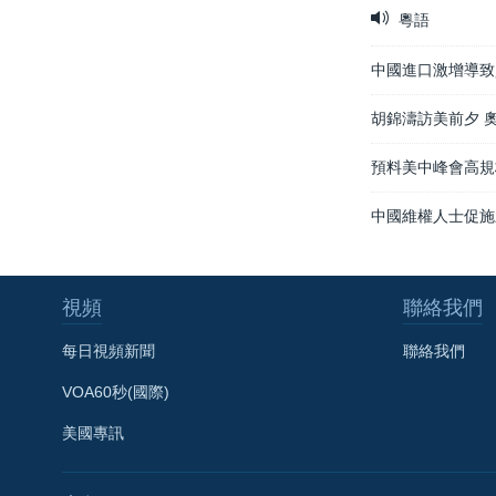
粵語
中國進口激增導致
胡錦濤訪美前夕 
預料美中峰會高規
中國維權人士促施
視頻
聯絡我們
每日視頻新聞
聯絡我們
VOA60秒(國際)
美國專訊