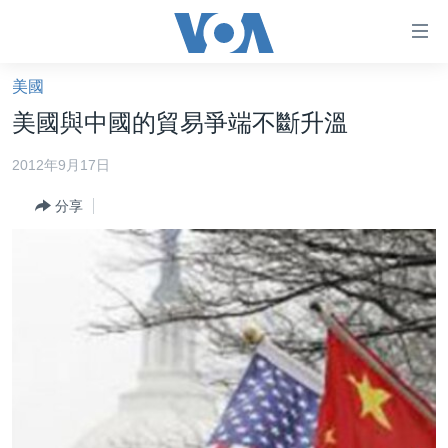
無
障
礙
美國
主頁
鏈
美國與中國的貿易爭端不斷升溫
接
美國大選2024
2012年9月17日
跳
港澳
轉
分享
台灣
到
內
美中關係
容
海外港人
跳
轉
新聞自由
到
揭謊頻道
導
航
美國
跳
中國
轉