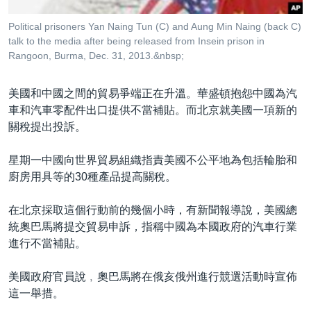
到
國際
檢
Political prisoners Yan Naing Tun (C) and Aung Min Naing (back C)
經貿
索
talk to the media after being released from Insein prison in
Rangoon, Burma, Dec. 31, 2013.&nbsp;
視頻
音頻
每日視頻新聞
美國和中國之間的貿易爭端正在升溫。華盛頓抱怨中國為汽
車和汽車零配件出口提供不當補貼。而北京就美國一項新的
VOA 60秒 (國際)
時事經緯
國語
關稅提出投訴。
美國專訊
新聞音頻
星期一中國向世界貿易組織指責美國不公平地為包括輪胎和
關注我們
視頻存檔
海外港人
廚房用具等的30種產品提高關稅。
YOUTUBE頻道
港人港心
在北京採取這個行動前的幾個小時，有新聞報導說，美國總
美國透視
其他語言網站
統奧巴馬將提交貿易申訴，指稱中國為本國政府的汽車行業
建國史話
進行不當補貼。
廣播節目表
美國政府官員說﹐奧巴馬將在俄亥俄州進行競選活動時宣佈
這一舉措。