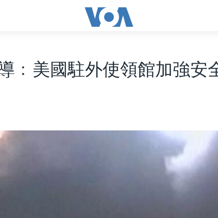
導﹕美國駐外使領館加強安