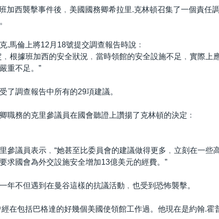
11號班加西襲擊事件後﹐美國國務卿希拉里.克林頓召集了一個責任
。
克.馬倫上將12月18號提交調查報告時說﹕
定﹐根據班加西的安全狀況﹐當時領館的安全設施不足﹐實際上
嚴重不足。”
受了調查報告中所有的29項建議。
卿職務的克里參議員在國會聽證上讚揚了克林頓的決定﹕
里參議員表示﹐“她甚至比委員會的建議做得更多﹐立刻在一些
要求國會為外交設施安全增加13億美元的經費。”
一年不但遇到在曼谷這樣的抗議活動﹐也受到恐怖襲擊。
曾經在包括巴格達的好幾個美國使領館工作過。他現在是約翰.霍