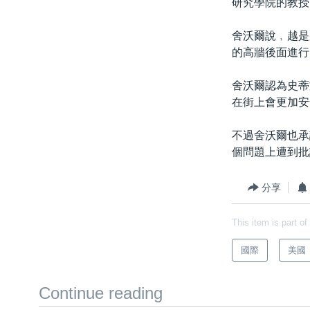
研究學院的教授
舍沃爾說﹐越是
的高牆後面進行
舍沃爾認為史蒂
在街上會更加安
不過舍沃爾也承
個問題上遭到批
分享
This item is part of
國際
美國
Continue reading