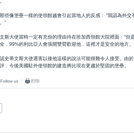
。
那些像堡壘一樣的使領館越會引起當地人的反感﹕ “我認為外交
。"
文斯大使當時一定有充份的理由待在班加西領館大院裡面﹕“但
全﹐99%的利比亞人會張開雙臂歡迎他﹐這裡才是安全的地方。
認史蒂文斯大使遇害以後他這樣的說法可能很難令人接受。由於
評﹐今後美國駐外使領館的建造將比現在更趨於堅固的堡壘。
Follow us
打印