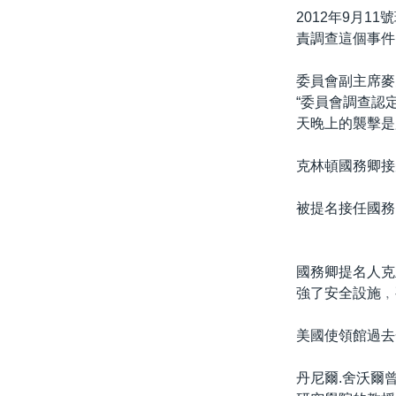
2012年9月
責調查這個事件
委員會副主席麥
“委員會調查認
天晚上的襲擊是
克林頓國務卿接
被提名接任國務
國務卿提名人克
強了安全設施﹐
美國使領館過去
丹尼爾.舍沃爾