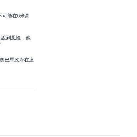
不可能在6米高
是說到風險﹐他
”
奧巴馬政府在這