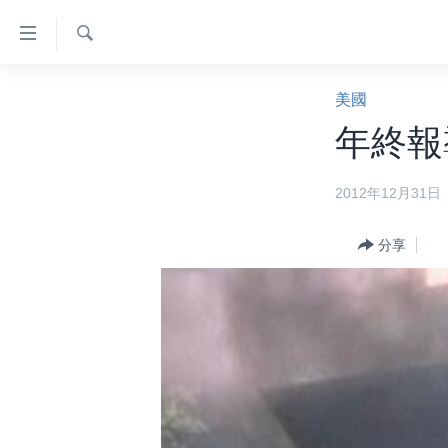
無
障
礙
檢
主頁
索
美國
鏈
美國大選2024
年終報
接
港澳
跳
2012年12月31日
轉
台灣
到
美中關係
內
分享
容
海外港人
跳
新聞自由
轉
到
揭謊頻道
導
美國
航
跳
中國
轉