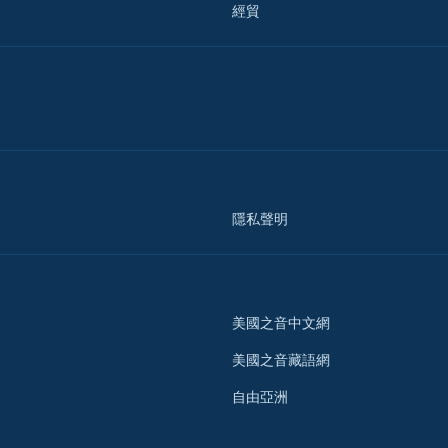
經貿
隱私聲明
美國之音中文網
美國之音藏語網
自由亞洲