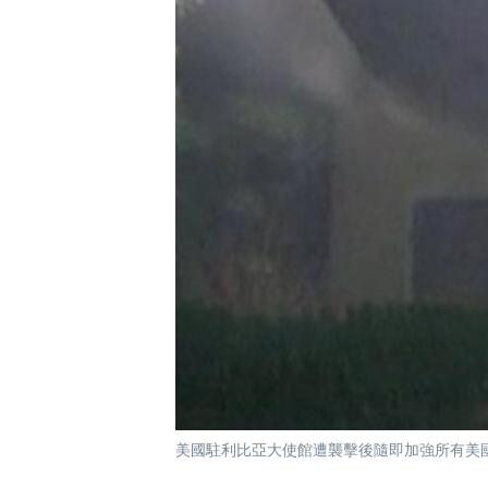
國際
到
檢
經貿
索
視頻
音頻
每日視頻新聞
VOA 60秒 (國際)
時事經緯
美國專訊
新聞音頻
視頻存檔
海外港人
YOUTUBE頻道
港人港心
美國透視
建國史話
廣播節目表
美國駐利比亞大使館遭襲擊後隨即加強所有美