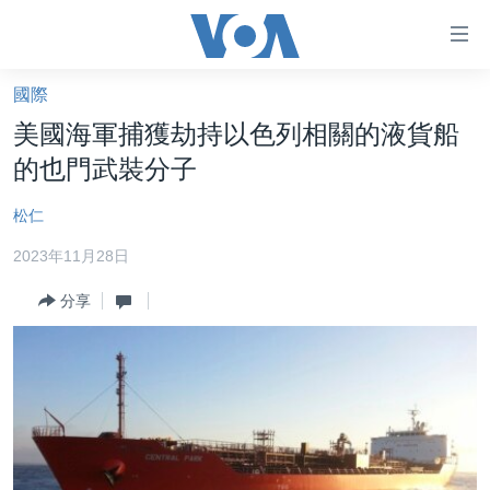
無
障
礙
國際
主頁
鏈
美國海軍捕獲劫持以色列相關的液貨船
接
美國大選2024
的也門武裝分子
跳
港澳
轉
松仁
台灣
到
2023年11月28日
內
美中關係
容
分享
海外港人
跳
轉
新聞自由
到
揭謊頻道
導
航
美國
跳
中國
轉