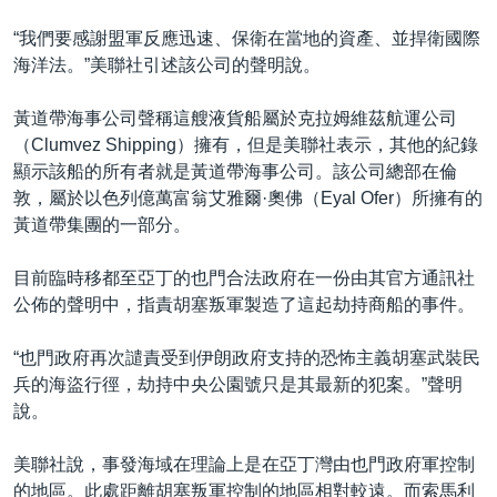
“我們要感謝盟軍反應迅速、保衛在當地的資產、並捍衛國際
海洋法。”美聯社引述該公司的聲明說。
黃道帶海事公司聲稱這艘液貨船屬於克拉姆維茲航運公司
（Clumvez Shipping）擁有，但是美聯社表示，其他的紀錄
顯示該船的所有者就是黃道帶海事公司。該公司總部在倫
敦，屬於以色列億萬富翁艾雅爾·奧佛（Eyal Ofer）所擁有的
黃道帶集團的一部分。
目前臨時移都至亞丁的也門合法政府在一份由其官方通訊社
公佈的聲明中，指責胡塞叛軍製造了這起劫持商船的事件。
“也門政府再次譴責受到伊朗政府支持的恐怖主義胡塞武裝民
兵的海盜行徑，劫持中央公園號只是其最新的犯案。”聲明
說。
美聯社說，事發海域在理論上是在亞丁灣由也門政府軍控制
的地區。此處距離胡塞叛軍控制的地區相對較遠。而索馬利