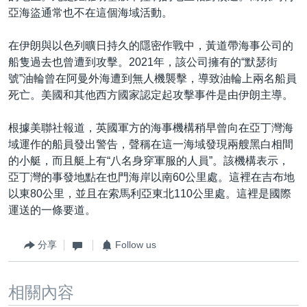
亞海盜通常也不在這個海域活動。
在伊朗與以色列曠日持久的隱密作戰中，黃道帶海事公司的
船隻過去也曾遭到攻擊。2021年，該公司擁有的“默瑟街
號”油輪曾在阿曼外海遭到無人機襲擊，導致油輪上兩名船員
死亡。美國和其他西方國家認定起攻擊事件是由伊朗主導。
根據美聯社報道，英國軍方的海事機構稍早曾向在亞丁灣海
域運作的船員發出警告，聲稱在這一海域發現兩艘黑白相間
的小艇，而且艇上有“八名身穿軍服的人員”。該機構表示，
亞丁灣的事發地點在也門海岸以南60公里處。這裡在吉布地
以東80公里，並且在索馬利亞東北110公里處。這裡是國際
運送的一條要道。
分享
Follow us
相關內容