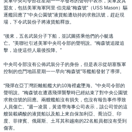
美軍中央司令部在星期一一早發布的聲明中表示，美軍及其
盟友，包括美軍海軍阿里·伯克級“梅森號”（USS Mason）驅
逐艦回應了“中央公園號”液貨船遭劫持的求救訊號，趕赴現
場，下令武裝份子將液貨船釋放。
“後來，五名武裝分子下船，並試圖搭乘他們的小艇逃
亡。”美聯社引述美軍中央司令部的聲明說。“梅森號追蹤追
擊，迫使這些人最後投降。”
中央司令部沒有公佈武裝分子的身份，但是表示從胡塞叛軍
控制的也門地區星期一一早向“梅森號”等艦船發射了導彈。
“飛彈在亞丁灣距離船艦大約10海裡處墜海。”中央司令部的
聲明說。“梅森號在遭遇飛彈襲擊時已經結束了對中央公園號
求救信號的回應。兩艘艦船沒有損失，也沒有報告事件導致
人員傷亡。”週一凌晨，黃道帶海事公司表示，該公司管的這
艘裝載磷酸的液貨船以及船上來自保加利亞、喬治亞、印
度、菲律賓、俄羅斯、土耳其和越南的22名船員都沒有受到
傷害。