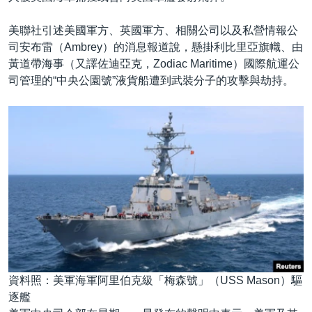
美聯社引述美國軍方、英國軍方、相關公司以及私營情報公
司安布雷（Ambrey）的消息報道說，懸掛利比里亞旗幟、由
黃道帶海事（又譯佐迪亞克，Zodiac Maritime）國際航運公
司管理的“中央公園號”液貨船遭到武裝分子的攻擊與劫持。
資料照：美軍海軍阿里伯克級「梅森號」（USS Mason）驅
逐艦