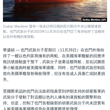
到
國際
檢
經貿
索
視頻
Zodiac Maritime 發布一張未註明日期的照片顯示中央公園號液貨
音頻
每日視頻新聞
船。也門武裝分子於2023年11月26日在也門亞丁海岸劫持了這艘與
以色列有關的液貨船。
VOA 60秒 (國際)
時事經緯
國語
美國專訊
新聞音頻
華盛頓 —
也門武裝分子星期日（11月26日）在也門外海劫
持了一艘以色列富商擁有的商船。在美國海軍艦艇的回應求
關注我們
視頻存檔
海外港人
救訊號後馳援干预下，武裝分子放棄這艘商船，並在試圖搭
YOUTUBE頻道
港人港心
乘小艇逃跑時被美國海軍捕獲。同時，也門胡塞武裝控制區
曾向美國軍艦發射兩枚飛彈，但沒有造成人員傷亡或財產損
美國透視
失。
其他語言網站
建國史話
受國際承認的也門合法政府指責受到伊朗支持的胡塞叛軍的
廣播節目表
武裝分子發動了對這艘以色列人擁有的液貨船的襲擊和劫
持。但是，控制了也門首都薩那的胡塞武裝分子尚未證實有
人被美國海軍捕獲或曾向美國軍艦發射飛彈。