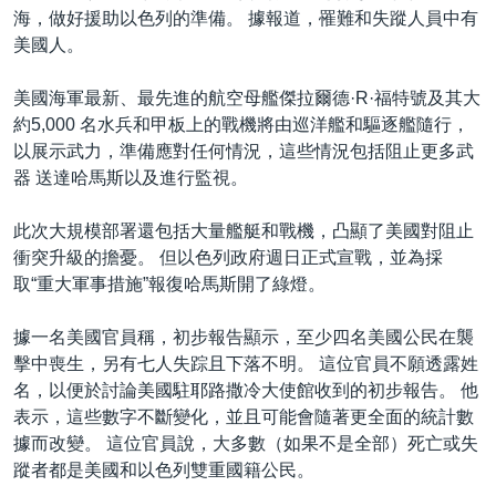
海，做好援助以色列的準備。 據報道，罹難和失蹤人員中有
美國人。
美國海軍最新、最先進的航空母艦傑拉爾德·R·福特號及其大
約5,000 名水兵和甲板上的戰機將由巡洋艦和驅逐艦隨行，
以展示武力，準備應對任何情況，這些情況包括阻止更多武
器 送達哈馬斯以及進行監視。
此次大規模部署還包括大量艦艇和戰機，凸顯了美國對阻止
衝突升級的擔憂。 但以色列政府週日正式宣戰，並為採
取“重大軍事措施”報復哈馬斯開了綠燈。
據一名美國官員稱，初步報告顯示，至少四名美國公民在襲
擊中喪生，另有七人失踪且下落不明。 這位官員不願透露姓
名，以便於討論美國駐耶路撒冷大使館收到的初步報告。 他
表示，這些數字不斷變化，並且可能會隨著更全面的統計數
據而改變。 這位官員說，大多數（如果不是全部）死亡或失
蹤者都是美國和以色列雙重國籍公民。