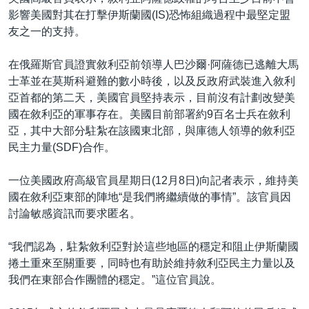
影響美國對其在打擊伊斯蘭國(IS)恐怖組織過程中最堅定盟
友之一的支持。
在俄羅斯官員證實敘利亞前領導人巴沙爾·阿薩德已逃離大馬
士革並在莫斯科避難的數小時後，以及反政府武裝進入敘利
亞首都的第二天，美國官員堅持表示，目前沒有計劃改變美
國在敘利亞的軍事存在。美國目前部署約9百名士兵在敘利
亞，其中大部分駐紮在該國東北部，與庫德人領導的敘利亞
民主力量(SDF)合作。
一位美國政府高級官員星期日(12月8日)向記者表示，維持美
國在敘利亞東部的陣地“是我們將繼續做的事情”。該官員因
討論敏感資訊而要求匿名。
“我們認為，駐紮敘利亞對於這些地區的穩定和阻止伊斯蘭國
捲土重來至關重要，同時也有助於維持敘利亞民主力量以及
我們在東部合作團體的穩定。”這位官員說。