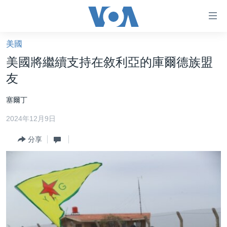
無
障
礙
美國
主頁
鏈
美國將繼續支持在敘利亞的庫爾德族盟
接
美國大選2024
友
跳
港澳
轉
塞爾丁
台灣
到
2024年12月9日
內
美中關係
容
分享
海外港人
跳
轉
新聞自由
到
揭謊頻道
導
航
美國
跳
中國
轉