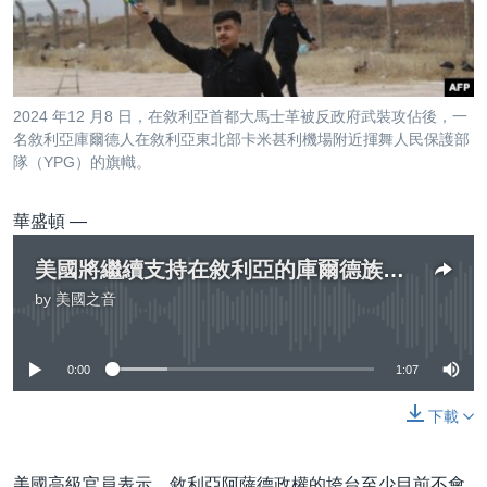
到
國際
檢
經貿
索
視頻
2024 年12 月8 日，在敘利亞首都大馬士革被反政府武裝攻佔後，一
音頻
每日視頻新聞
名敘利亞庫爾德人在敘利亞東北部卡米甚利機場附近揮舞人民保護部
隊（YPG）的旗幟。
VOA 60秒 (國際)
時事經緯
國語
美國專訊
新聞音頻
華盛頓 —
關注我們
視頻存檔
海外港人
美國將繼續支持在敘利亞的庫爾德族盟友
YOUTUBE頻道
港人港心
by
美國之音
No media source currently available
美國透視
其他語言網站
建國史話
0:00
1:07
廣播節目表
下載
美國高級官員表示，敘利亞阿薩德政權的垮台至少目前不會