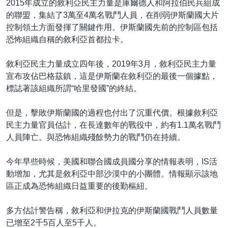
2015年成立的敘利亞民主力量是庫爾德人和阿拉伯民兵組成
的聯盟，集結了3萬至4萬名戰鬥人員，在削弱伊斯蘭國大片
控制領土方面發揮了關鍵作用。伊斯蘭國先前的控制區包括
恐怖組織自稱的敘利亞首都拉卡。
敘利亞民主力量成立四年後，2019年3月，敘利亞民主力量
宣布攻佔巴格茲鎮，這是伊斯蘭在敘利亞的最後一個據點，
標誌著該組織所謂“哈里發國”的終結。
但是，擊敗伊斯蘭國的過程也付出了沉重代價。根據敘利亞
民主力量官員估計，在長達數年的戰役中，約有1.1萬名戰鬥
人員陣亡。與恐怖組織殘餘勢力的戰鬥仍在持續。
今年早些時候，美國和聯合國成員國分享的情報表明，IS活
動增加，尤其是敘利亞中部沙漠中的小團體。情報顯示該地
區正成為恐怖組織日益重要的後勤樞紐。
多方估計警告稱，敘利亞和伊拉克的伊斯蘭國戰鬥人員數量
已增至2千5百人至5千人。