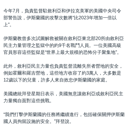
今年7月，負責監督駐敘利亞和伊拉克美軍的美國中央司令
部警告說，伊斯蘭國的攻擊次數將“比2023年增加一倍以
上”。
伊斯蘭教曾多次試圖解救被關在敘利亞東北部20所由敘利亞
民主力量管理之監獄中的約9千名戰鬥人員。一位美國高級
官員形容這些監獄是“世界上最大規模的恐怖分子聚集地”。
此外，敘利亞民主力量也負責監督流離失所者營地的安全，
例如霍爾和羅吉營地，這些地方收容了約3萬人，大多數是
12歲以下的兒童，許多人來自效忠伊斯蘭國的家庭。
美國總統拜登星期日表示，美國無意讓敘利亞或敘利亞民主
力量獨自面對這些挑戰。
“我們打擊伊斯蘭國的任務將繼續進行，包括確保關押伊斯蘭
國人員拘留設施的安全。”拜登說。