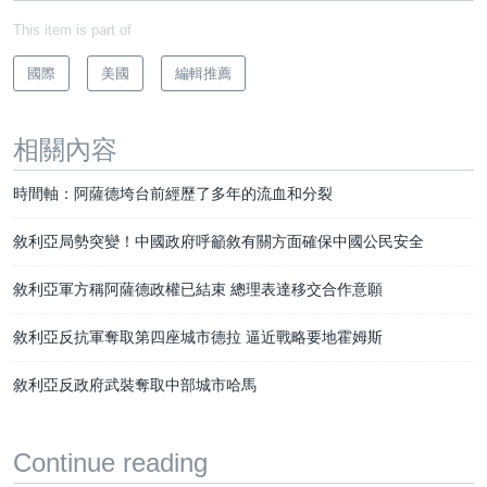
This item is part of
國際
美國
編輯推薦
相關內容
時間軸：阿薩德垮台前經歷了多年的流血和分裂
敘利亞局勢突變！中國政府呼籲敘有關方面確保中國公民安全
敘利亞軍方稱阿薩德政權已結束 總理表達移交合作意願
敘利亞反抗軍奪取第四座城市德拉 逼近戰略要地霍姆斯
敘利亞反政府武裝奪取中部城市哈馬
Continue reading