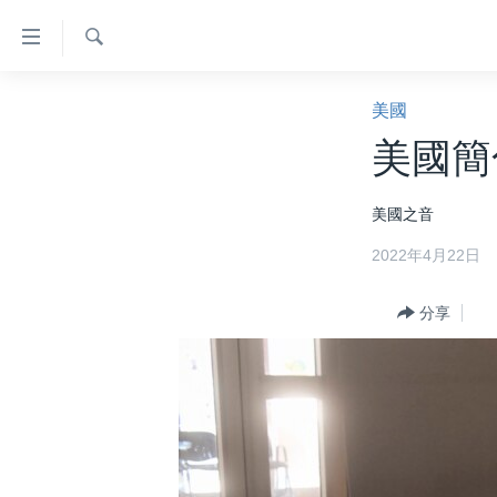
無
障
礙
檢
主頁
索
美國
鏈
美國大選2024
美國簡
接
港澳
跳
美國之音
轉
台灣
到
2022年4月22日
美中關係
內
容
海外港人
分享
跳
新聞自由
轉
到
揭謊頻道
導
美國
航
跳
中國
轉