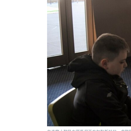
國際
到
檢
經貿
索
視頻
音頻
每日視頻新聞
VOA 60秒 (國際)
時事經緯
美國專訊
新聞音頻
視頻存檔
海外港人
YOUTUBE頻道
港人港心
美國透視
建國史話
廣播節目表