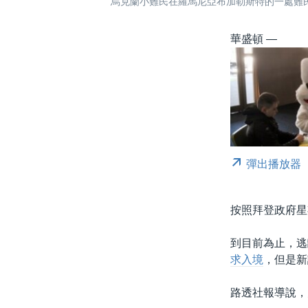
烏克蘭小難民在羅馬尼亞布加勒斯特的一處難民中
華盛頓 —
彈出播放器
按照拜登政府星
到目前為止，逃
求入境
，但是新
路透社報導說，