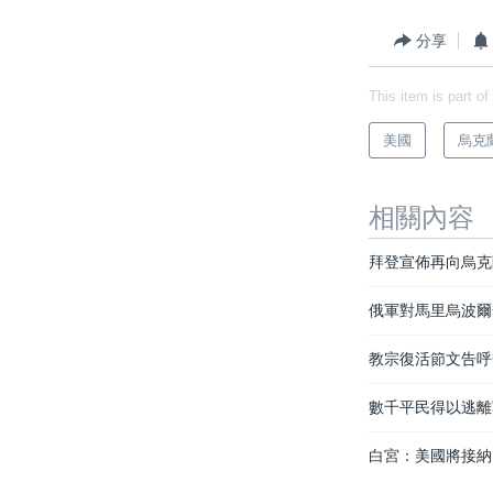
分享
This item is part of
美國
烏克
相關內容
拜登宣佈再向烏克
俄軍對馬里烏波爾
教宗復活節文告呼
數千平民得以逃離
白宮：美國將接納