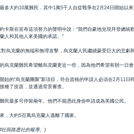
最多大約10萬難民，其中1萬5千人自從戰爭在2月24日開始以
約卡斯在宣布這項努力的聲明中說：“我們自豪地兌現拜登總統歡
蘭人和其他人來美國的承諾。”
京對烏克蘭的無端和無理攻擊，烏克蘭人民繼續蒙受巨大的悲劇和
的烏克蘭難民希望離烏克蘭更近一些，因為他們希望有朝一日會
開始的“烏克蘭團聚”新項目，符合資格的申請人必須在2月11日
接種了疫苗，並通過背景審查。
難民最多可停留兩年。他們不能憑此身份申請成為美國公民。
來，大約5百萬烏克蘭人逃離了國家。
聯社與路透社的報導。)