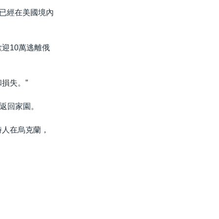
來已經在美國境內
迎10萬逃離俄
損失。”
返回家園。
時人在烏克蘭，