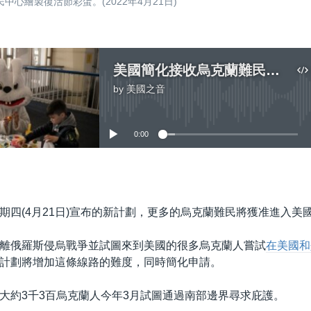
心繪製復活節彩蛋。(2022年4月21日)
美國簡化接收烏克蘭難民程序
by
美國之音
No media source currently available
0:00
嵌入
期四(4月21日)宣布的新計劃，更多的烏克蘭難民將獲准進入美
離俄羅斯侵烏戰爭並試圖來到美國的很多烏克蘭人嘗試
在美國和
計劃將增加這條線路的難度，同時簡化申請。
大約3千3百烏克蘭人今年3月試圖通過南部邊界尋求庇護。