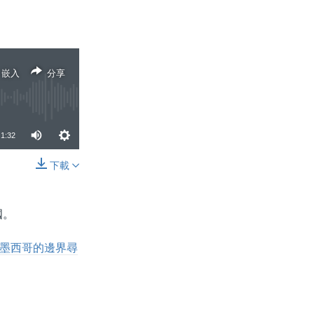
嵌入
分享
1:32
下載
分享
國。
墨西哥的邊界尋