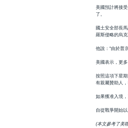
美國預計將接受
了。
國土安全部長馬
羅斯侵略的烏克
他說：“由於普
美國表示，更多
按照這項下星期
有親屬贊助人，
如果獲准入境，
自從戰爭開始以
(本文參考了美