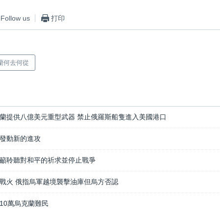
Follow us
打印
蘭何去何從
蘭提供八億美元重型武器 禁止俄羅斯船隻進入美國港口
發動新的進攻
籲聆聽對和平的祈求並停止戰爭
戰火 俄指烏軍越境襲擊油庫但烏方否認
10萬烏克蘭難民