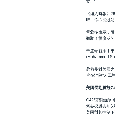
立。”
《紐約時報》26
時，你不能既站
雷蒙多表示，微
聽取了很廣泛的
華盛頓智庫中東研究
(Mohamme
蘇萊曼對美國之
旨在消除“人工
美國長期質疑G
G42領導層的
塔赫努恩去年6月
美國對其控制下