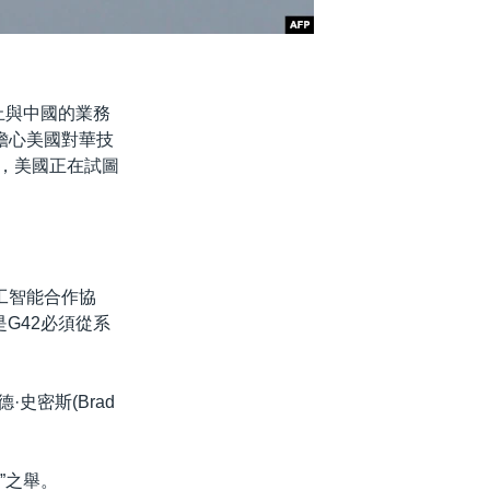
止與中國的業務
擔心美國對華技
明，美國正在試圖
工智能合作協
是G42必須從系
史密斯(Brad
”之舉。