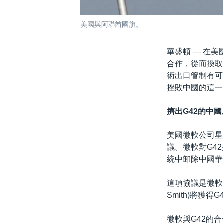
美國與阿聯酋國旗。
華盛頓 —
在美
合作，從而換取
術出口管制有可
挫敗中國的這一
擠出G42的中
美國微軟公司星
議。微軟對G42
統中卸除中國華
這項協議是微軟
Smith)將獲得
微軟與G42的