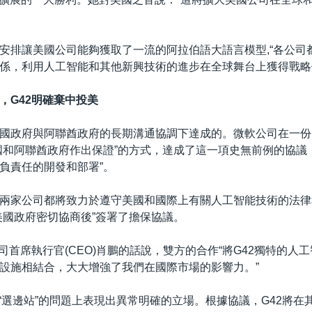
安排讓美國公司能夠獲取了一流的阿拉伯語大語言模型,“各公司
係，利用人工智能和其他新興技術的進步在全球舞台上獲得戰略
，G42明確棄中投美
國政府與阿聯酋政府的長期溝通協調下達成的。微軟公司在一份
國和阿聯酋政府作出保證”的方式，達成了這一項史無前例的協議
負責任的開發和部署”。
兩家公司都將致力於遵守美國和國際上有關人工智能技術的法律
美國政府密切協商後”簽署了擔保協議。
公司首席執行官(CEO)肖鵬的話說，雙方的合作“將G42獨特的人
設施相結合，大大增強了我們在國際市場的影響力。”
間“選邊站”的問題上表現出異常明確的立場。根據協議，G42將在