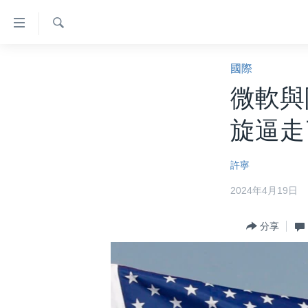
無
障
礙
檢
主頁
索
國際
鏈
美國大選2024
微軟與
接
港澳
跳
旋逼走
轉
台灣
到
美中關係
許寧
內
容
海外港人
2024年4月19日
跳
新聞自由
轉
分享
到
揭謊頻道
導
美國
航
跳
中國
轉