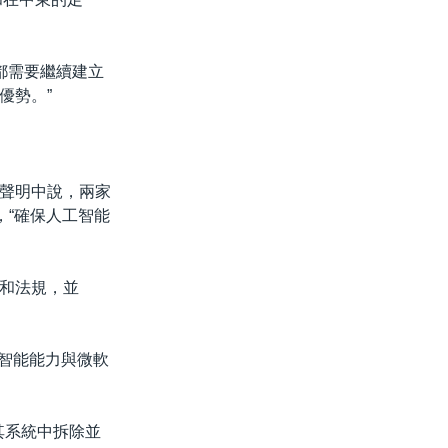
都需要繼續建立
優勢。”
聲明中說，兩家
，“確保人工智能
和法規，並
工智能能力與微軟
其系統中拆除並