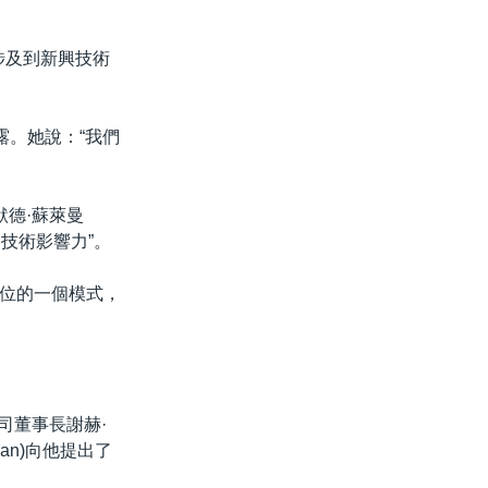
當涉及到新興技術
露。她說：“我們
罕默德·蘇萊曼
的技術影響力”。
位的一個模式，
司董事長謝赫·
an)向他提出了