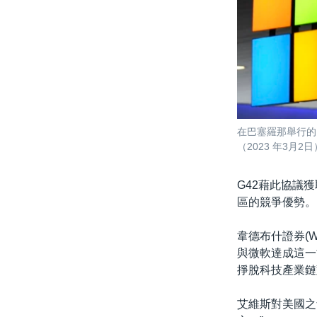
在巴塞羅那舉行的
（2023 年3月2日
G42藉此協議
區的競爭優勢。
韋德布什證券(Wed
與微軟達成這一
掙脫科技產業鏈
艾維斯對美國之