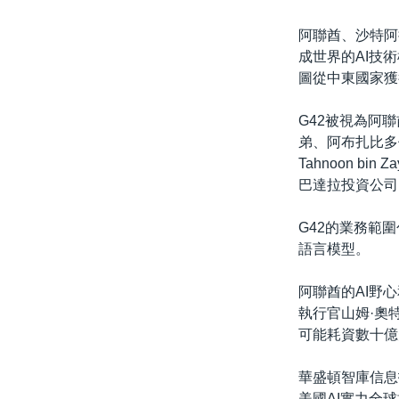
阿聯酋、沙特阿
成世界的AI技
圖從中東國家獲
G42被視為阿
弟、阿布扎比多個
Tahnoon b
巴達拉投資公司(M
G42的業務範
語言模型。
阿聯酋的AI野心
執行官山姆·奧特
可能耗資數十億
華盛頓智庫信息技
美國AI實力全