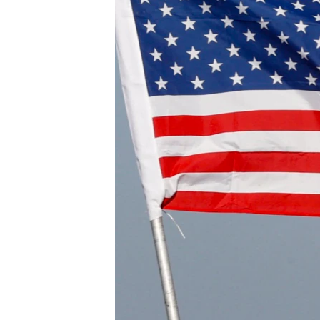
國際
到
檢
經貿
索
視頻
音頻
每日視頻新聞
VOA 60秒 (國際)
時事經緯
美國專訊
新聞音頻
視頻存檔
海外港人
YOUTUBE頻道
港人港心
美國透視
建國史話
廣播節目表