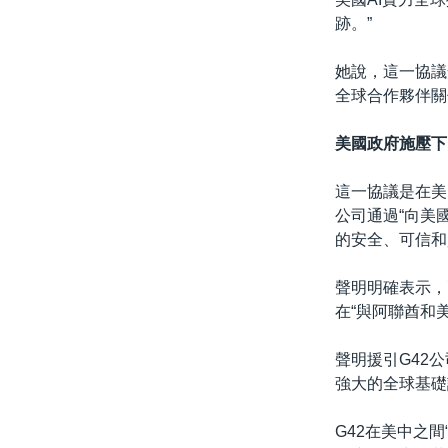
跡。”
她說，這一協議
全球合作夥伴關
美國政府施壓下
這一協議是在美
公司通過“向美
的安全、可信和
聲明明確表示，
在“與阿聯酋和
聲明援引G42
強大的全球基礎
G42在美中之