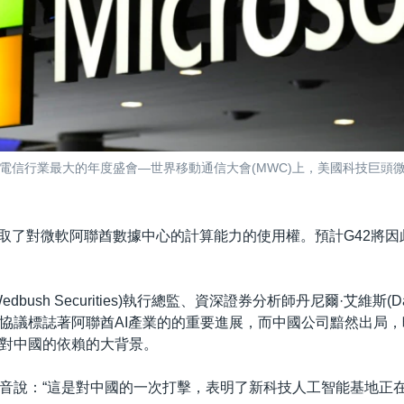
電信行業最大的年度盛會—世界移動通信大會(MWC)上，美國科技巨頭
）
獲取了對微軟阿聯酋數據中心的計算能力的使用權。預計G42將
bush Securities)執行總監、資深證券分析師丹尼爾·艾維斯(Dani
協議標誌著阿聯酋AI產業的的重要進展，而中國公司黯然出局
對中國的依賴的大背景。
音說：“這是對中國的一次打擊，表明了新科技人工智能基地正