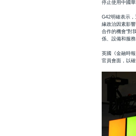
停止使用中國華
G42明確表示
緣政治因素影響
合作的機會“對
係、設備和服務
英國《金融時報
官員會面，以確