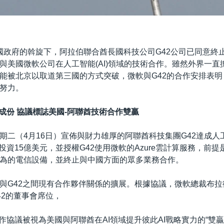
國政府的斡旋下，阿拉伯聯合酋長國科技公司G42公司已同意終
與美國微軟公司在人工智能(AI)領域的技術合作。雖然外界一直
能被北京以取道第三國的方式突破，微軟與G42的合作安排表
努力。
國成份 協議標誌美國-阿聯酋技術合作雙贏
期二（4月16日）宣佈與財力雄厚的阿聯酋科技集團G42達成人
投資15億美元，並授權G42使用微軟的Azure雲計算服務，前提
為的電信設備，並終止與中國方面的眾多業務合作。
與G42之間現有合作夥伴關係的擴展。根據協議，微軟總裁布拉德·
G42的董事會席位，
合作協議被視為美國與阿聯酋在AI領域提升彼此AI戰略實力的“雙贏