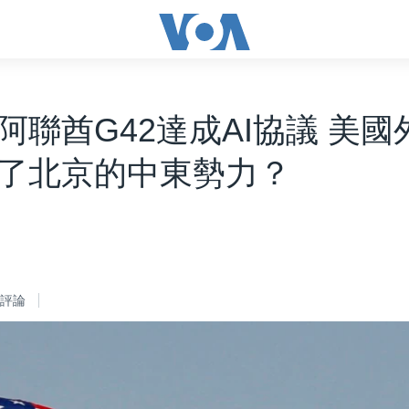
阿聯酋G42達成AI協議 美國
了北京的中東勢力？
評論