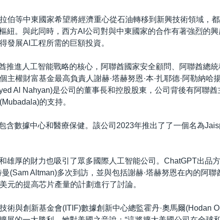
拉伯等中東國家希望將經濟重心從石油轉移到新興技術領域，都
術樞紐。與此同時，西方AI公司對與中東國家的合作有著強烈的
得發展AI工程所需的巨額投資。
聯酋推進人工智能戰略的核心，阿聯酋國家安全顧問、阿聯酋總統
主權財富基金最高負責人謝赫·塔赫努恩·本·扎耶德·阿勒納哈揚(S
in Zayed Al Nahyan)是公司的董事長和控股股東，公司背後有阿
ubadala)的支持。
圍包含數據中心和醫療保健。該公司2023年推出了了一個名為Jai
和雄厚的財力也吸引了眾多國際人工智能公司。ChatGPT出品方O
曼(Sam Altman)多次到訪，並與包括謝赫·塔赫努恩在內的阿
美元的提高芯片產量的計劃進行了討論。
術與創新基金會(ITIF)數據創新中心總監霍丹·奧馬爾(Hodan O
球擴展的一大勝利。她對美國之音說：“這將擴大美國公司在全球