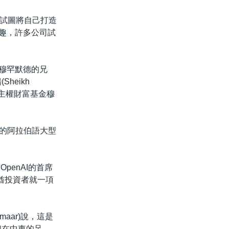
試圖將自己打造
興趣，許多公司試
穆罕默德的兄
heikh
聯酋主權財富基金穆
s的阿拉伯語大型
penAI的首席
聯酋投資者就一項
maar)說，這是
和在中東的足