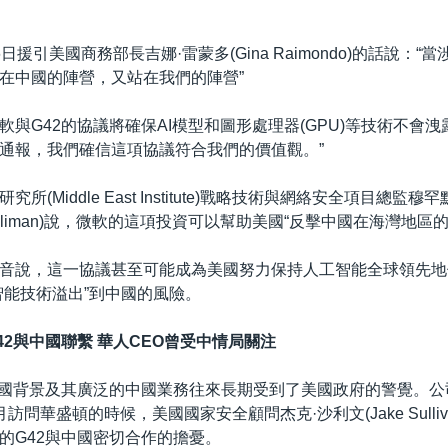
日援引美國商務部長吉娜·雷蒙多(Gina Raimondo)的話說：“
在中國的陣營，又站在我們的陣營”
軟與G42的協議將確保AI模型和圖形處理器(GPU)等技術不會洩
通報，我們確信這項協議符合我們的價值觀。”
所(Middle East Institute)戰略技術與網絡安全項目總監穆
d Soliman)說，微軟的這項投資可以幫助美國“反擊中國在海灣地區
音說，這一協議甚至可能成為美國努力保持人工智能全球領先地
智能技術溢出”到中國的風險。
42與中國聯繫 華人CEO曾受中情局關注
中國背景及其廣泛的中國業務往來長期受到了美國政府的警覺。公
訪問華盛頓的時候，美國國家安全顧問杰克·沙利文(Jake Sulliv
的G42與中國密切合作的擔憂。