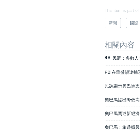
This item is part of
新聞
國際
相關內容
民調：多數人
FBI在華盛頓逮
民調顯示奧巴馬支
奧巴馬提出降低高
奧巴馬闡述新經濟
奧巴馬﹕旅遊振興