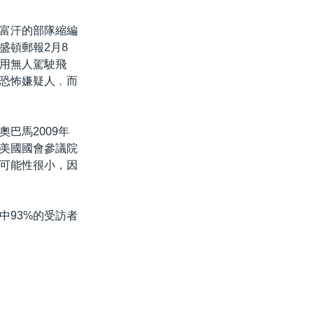
富汗的部隊縮編
盛頓郵報2月8
使用無人駕駛飛
恐怖嫌疑人﹐而
巴馬2009年
美國國會參議院
可能性很小，因
中93%的受訪者