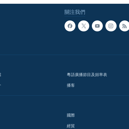
關注我們
檔
粵語廣播節目及頻率表
介
播客
國際
經貿