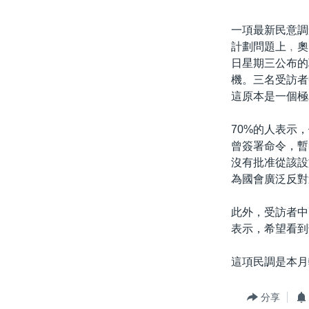
一項最新民意調
計劃問題上﹐奧
日星期三公布的
機。三名受訪者
這原本是一個極
70%的人表示
曾簽署命令，暫
沒有批准從該設
為國會廣泛反對
此外，受訪者中
表示，希望看到
這項民調是本月
分享