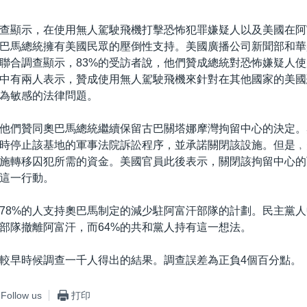
查顯示，在使用無人駕駛飛機打擊恐怖犯罪嫌疑人以及美國在阿
巴馬總統擁有美國民眾的壓倒性支持。美國廣播公司新聞部和華
聯合調查顯示，83%的受訪者說，他們贊成總統對恐怖嫌疑人
中有兩人表示，贊成使用無人駕駛飛機來針對在其他國家的美國
為敏感的法律問題。
，他們贊同奧巴馬總統繼續保留古巴關塔娜摩灣拘留中心的決定。奧
時停止該基地的軍事法院訴訟程序，並承諾關閉該設施。但是﹐
施轉移囚犯所需的資金。美國官員此後表示，關閉該拘留中心的
這一行動。
78%的人支持奧巴馬制定的減少駐阿富汗部隊的計劃。民主黨人
部隊撤離阿富汗，而64%的共和黨人持有這一想法。
較早時候調查一千人得出的結果。調查誤差為正負4個百分點。
Follow us
打印