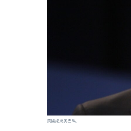
國際
到
檢
經貿
索
視頻
音頻
每日視頻新聞
VOA 60秒 (國際)
時事經緯
美國專訊
新聞音頻
視頻存檔
海外港人
YOUTUBE頻道
港人港心
美國透視
建國史話
廣播節目表
美國總統奧巴馬。