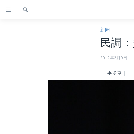
無
障
礙
檢
主頁
索
新聞
鏈
美國大選2024
民調：
接
港澳
跳
2012年2月9日
轉
台灣
到
美中關係
內
分享
容
海外港人
跳
新聞自由
轉
到
揭謊頻道
導
美國
航
跳
中國
轉