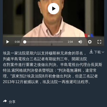
到
國際
檢
No media source currently available
經貿
索
視頻
音頻
每日視頻新聞
VOA 60秒 (國際)
時事經緯
國語
0:00
2:04
美國專訊
新聞音頻
下載
埃及一家法院星期六以支持穆斯林兄弟會的罪名，
關注我們
視頻存檔
海外港人
判處半島電視台三名記者有期徒刑三年。開羅法院
YOUTUBE頻道
港人港心
在對案件進行重審之後做出判決。半島電視台代理台長莫斯
特法.索阿格就判決發表聲明說：“判決毫無邏輯，違背常
美國透視
理。”原來預計埃及法院8月初會做出判決，但是三名記者
其他語言網站
建國史話
2013年12月被捕以來，埃及法院一再推遲司法程序。
廣播節目表
分享