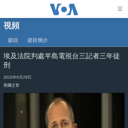
無
障
礙
視頻
主頁
鏈
接
節目
節目簡介
美國大選2024
跳
港澳
埃及法院判處半島電視台三記者三年徒
轉
台灣
到
刑
內
美中關係
容
2015年8月29日
海外港人
跳
美國之音
轉
新聞自由
到
揭謊頻道
導
航
美國
跳
中國
轉