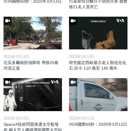
VOA國際60秒：2025年3月13日
巴基斯坦分離分子劫持火車 襲擊
致21名人質死亡
2025年3月14日
2025年3月14日
厄瓜多爾南部強降雨 導致25條
研究鑑定西歐最古老人類祖先化
河流泛濫
石 距今 110 萬至 140 萬年
2025年3月13日
2025年3月12日
SpaceX技術問題推遲太空船發
VOA國際60秒：2025年3月12日
射 兩太空人繼續滯留國際太空站