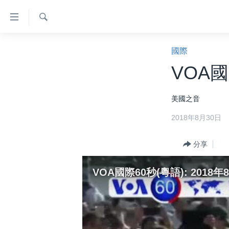
無
障
礙
檢
主頁
索
國際
鏈
美國大選2024
VOA國
接
港澳
跳
美國之音
轉
台灣
到
2018年8月30日
美中關係
內
容
海外港人
分享
跳
新聞自由
轉
VOA國際60秒(粵語): 2018年
到
揭謊頻道
導
美國
航
跳
中國
轉