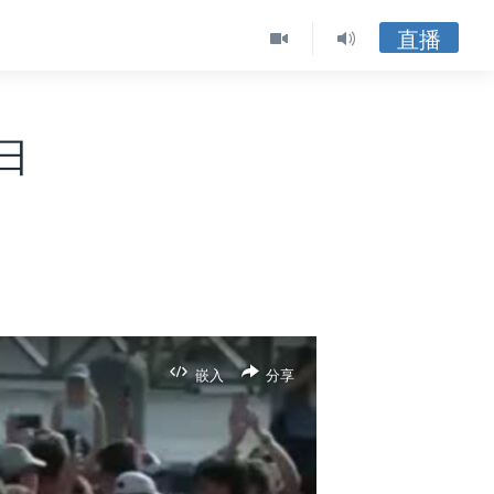
直播
9日
嵌入
分享