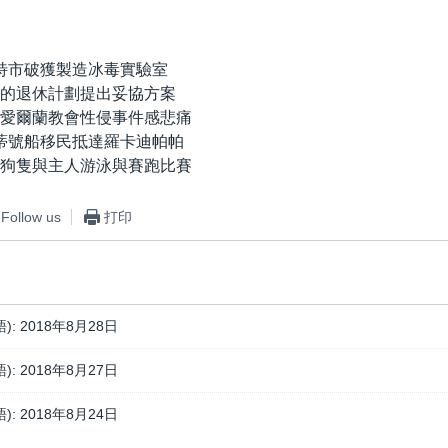
特卡特市破獲製造冰毒實驗室
爭議的退休計劃提出妥協方案
各對愛爾蘭教會性侵事件感悲痛
迪喬蒂號船移民抵達羅卡迪帕帕
舉行狗隻與主人游泳與賽跑比賽
Follow us
打印
): 2018年8月28日
): 2018年8月27日
): 2018年8月24日