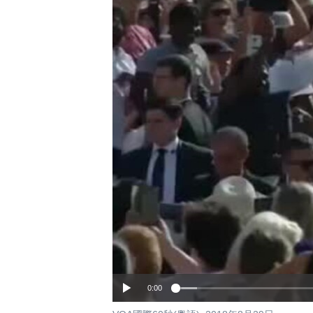
國際
到
檢
經貿
索
視頻
音頻
每日視頻新聞
VOA 60秒 (國際)
時事經緯
美國專訊
新聞音頻
視頻存檔
海外港人
YOUTUBE頻道
港人港心
美國透視
建國史話
廣播節目表
0:00