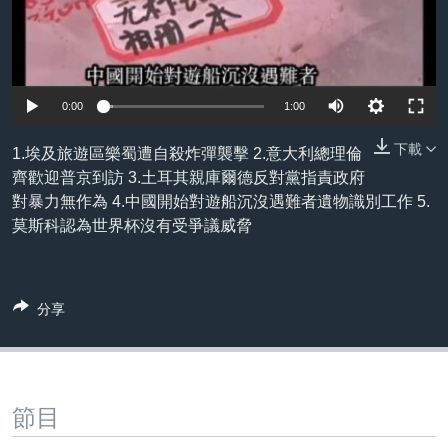
到
國際
檢
經貿
索
視頻
0:00
1:00
音頻
每日視頻新聞
下載
1.埃及旅遊區樂蜀遭自殺炸彈襲擊 2.意大利總理倫
VOA 60秒 (國際)
時事經緯
齊歡迎普京到訪 3.土耳其親庫爾德反對黨指責政府
國語
美國專訊
新聞音頻
對暴力無作為 4.中國開始對遊船沉沒遇難者遺物識別工作 5.
莫斯科認為世界杯沒有受爭議威脅
關注我們
視頻存檔
海外港人
YOUTUBE頻道
港人港心
美國透視
分享
其他語言網站
建國史話
廣播節目表
節目