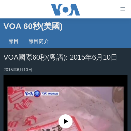
無
障
礙
VOA 60秒(美國)
主頁
鏈
接
節目
節目簡介
美國大選2024
跳
港澳
VOA國際60秒(粵語): 2015年6月10日
轉
台灣
到
2015年6月10日
內
美中關係
容
海外港人
跳
轉
新聞自由
到
揭謊頻道
導
航
美國
跳
No media source currently available
中國
轉