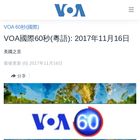
無
障
礙
VOA 60秒(國際)
主頁
鏈
VOA國際60秒(粵語): 2017年11月16日
接
美國大選2024
美國之音
跳
港澳
轉
最後更新 {0} 2017年11月16日
台灣
到
內
分享
美中關係
容
海外港人
跳
轉
新聞自由
到
揭謊頻道
導
航
美國
跳
中國
轉