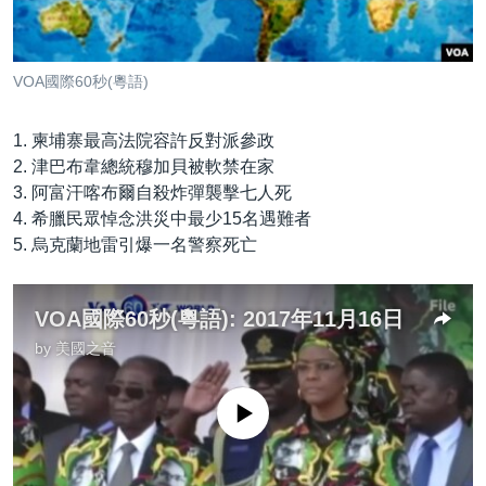
到
國際
檢
經貿
索
VOA國際60秒(粵語)
視頻
音頻
每日視頻新聞
1. 柬埔寨最高法院容許反對派參政
2. 津巴布韋總統穆加貝被軟禁在家
VOA 60秒 (國際)
時事經緯
3. 阿富汗喀布爾自殺炸彈襲擊七人死
國語
美國專訊
新聞音頻
4. 希臘民眾悼念洪災中最少15名遇難者
5. 烏克蘭地雷引爆一名警察死亡
關注我們
視頻存檔
海外港人
YOUTUBE頻道
港人港心
VOA國際60秒(粵語): 2017年11月16日
美國透視
by
美國之音
其他語言網站
建國史話
No media source currently available
廣播節目表