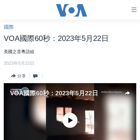
無
障
礙
國際
主頁
鏈
VOA國際60秒：2023年5月22日
接
美國大選2024
美國之音粵語組
跳
港澳
轉
2023年5月22日
台灣
到
內
分享
美中關係
容
海外港人
跳
VOA國際60秒：2023年5月22日
轉
新聞自由
到
揭謊頻道
導
No media source currently available
航
美國
跳
中國
轉