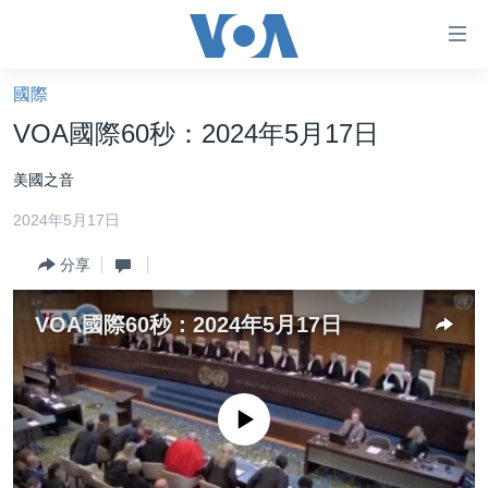
無
障
礙
國際
主頁
鏈
VOA國際60秒：2024年5月17日
接
美國大選2024
美國之音
跳
港澳
轉
2024年5月17日
台灣
到
內
分享
美中關係
容
海外港人
跳
VOA國際60秒：2024年5月17日
轉
新聞自由
到
揭謊頻道
導
No media source currently available
航
美國
跳
中國
轉