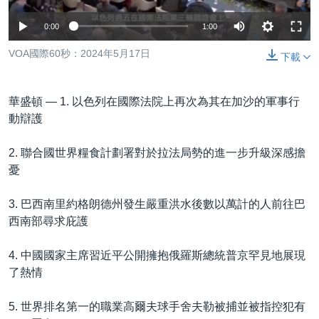
到
國際
檢
0:00
1:00
經貿
索
VOA國際60秒：2024年5月17日
下載
視頻
音頻
每日視頻新聞
華盛頓 —
1. 以色列在國際法院上再次為其在加沙的軍事行
VOA 60秒 (國際)
時事經緯
動辯護
國語
美國專訊
新聞音頻
2. 聯合國世界糧食計劃署對於拉法局勢的進一步升級深感擔
關注我們
視頻存檔
海外港人
憂
YOUTUBE頻道
港人港心
3. 巴西南里約格朗德州發生嚴重洪水後數以萬計的人前往巴
美國透視
西南部尋求庇護
其他語言網站
建國史話
4. 中國國家主席習近平公開擁抱俄羅斯總統普京罕見地展現
廣播節目表
了熱情
5. 世界排名第一的職業高爾夫球手舍夫勒被捕並被指控犯有