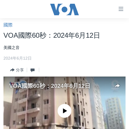
無
障
礙
國際
主頁
鏈
VOA國際60秒：2024年6月12日
接
美國大選2024
美國之音
跳
港澳
轉
2024年6月12日
台灣
到
內
分享
美中關係
容
海外港人
跳
VOA國際60秒：2024年6月12日
轉
新聞自由
到
揭謊頻道
導
No media source currently available
航
美國
跳
中國
轉