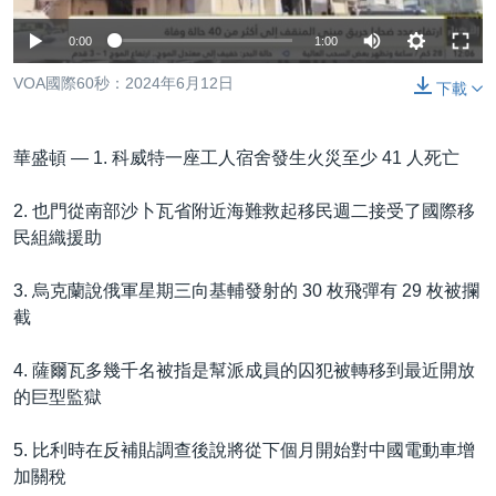
到
國際
檢
0:00
1:00
經貿
索
VOA國際60秒：2024年6月12日
下載
視頻
音頻
每日視頻新聞
華盛頓 —
1. 科威特一座工人宿舍發生火災至少 41 人死亡
VOA 60秒 (國際)
時事經緯
國語
2. 也門從南部沙卜瓦省附近海難救起移民週二接受了國際移
美國專訊
新聞音頻
民組織援助
關注我們
視頻存檔
海外港人
3. 烏克蘭說俄軍星期三向基輔發射的 30 枚飛彈有 29 枚被攔
YOUTUBE頻道
港人港心
截
美國透視
其他語言網站
4. 薩爾瓦多幾千名被指是幫派成員的囚犯被轉移到最近開放
建國史話
的巨型監獄
廣播節目表
5. 比利時在反補貼調查後說將從下個月開始對中國電動車增
加關稅