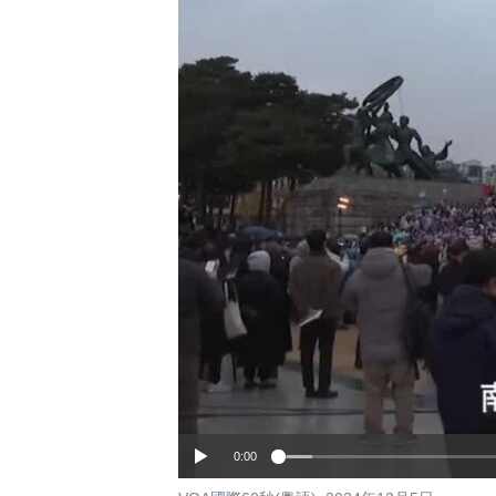
國際
到
檢
經貿
索
視頻
音頻
每日視頻新聞
VOA 60秒 (國際)
時事經緯
美國專訊
新聞音頻
視頻存檔
海外港人
YOUTUBE頻道
港人港心
美國透視
建國史話
廣播節目表
0:00