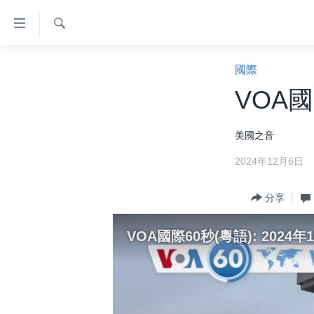
無
障
礙
檢
主頁
索
國際
鏈
美國大選2024
VOA國
接
港澳
跳
美國之音
轉
台灣
到
2024年12月6日
美中關係
內
容
海外港人
分享
跳
新聞自由
轉
VOA國際60秒(粵語): 2024年
到
揭謊頻道
導
美國
航
跳
中國
轉