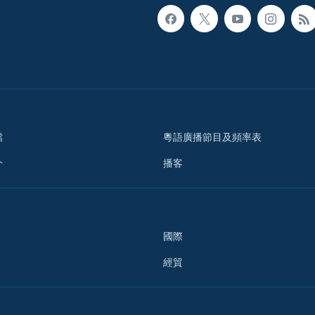
檔
粵語廣播節目及頻率表
介
播客
國際
經貿