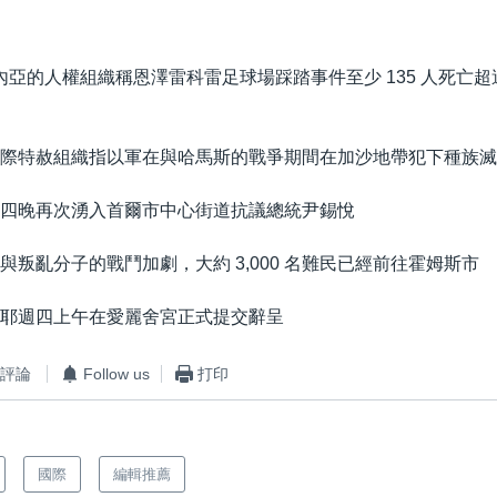
 幾內亞的人權組織稱恩澤雷科雷足球場踩踏事件至少 135 人死亡
認國際特赦組織指以軍在與哈馬斯的戰爭期間在加沙地帶犯下種族
在週四晚再次湧入首爾市中心街道抗議總統尹錫悅
軍與叛亂分子的戰鬥加劇，大約 3,000 名難民已經前往霍姆斯市
巴尼耶週四上午在愛麗舍宮正式提交辭呈
評論
Follow us
打印
國際
編輯推薦