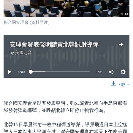
到
國際
檢
經貿
索
聯合國安理會 (資料照片）
視頻
音頻
每日視頻新聞
安理會發表聲明譴責北韓試射導彈
VOA 60秒 (國際)
時事經緯
by
美國之音
國語
No media source currently available
美國專訊
新聞音頻
關注我們
視頻存檔
海外港人
0:00
1:05
YOUTUBE頻道
港人港心
下載
美國透視
其他語言網站
建國史話
聯合國安理會星期五發表聲明，強烈譴責北韓向半島東部海
域發射彈道導彈，並呼籲北韓立即停止挑釁行為。
廣播節目表
北韓15日早晨試射一枚中程彈道導彈，導彈飛過日本上空後
墜入日本以東太平洋海域。聯合國安理會在當天下午應美國