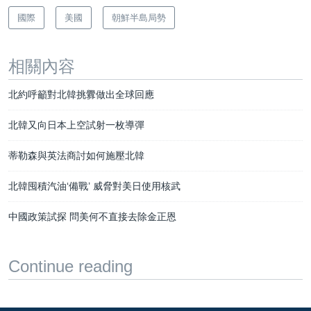
國際
美國
朝鮮半島局勢
相關內容
北約呼籲對北韓挑釁做出全球回應
北韓又向日本上空試射一枚導彈
蒂勒森與英法商討如何施壓北韓
北韓囤積汽油‘備戰’ 威脅對美日使用核武
中國政策試探 問美何不直接去除金正恩
Continue reading