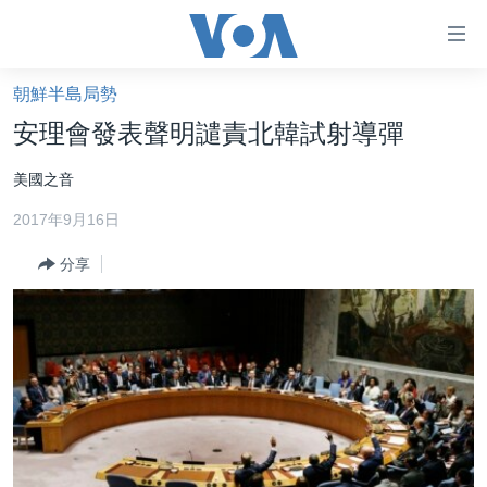
無
障
礙
朝鮮半島局勢
主頁
鏈
安理會發表聲明譴責北韓試射導彈
接
美國大選2024
美國之音
跳
港澳
轉
2017年9月16日
台灣
到
內
分享
美中關係
容
海外港人
跳
轉
新聞自由
到
揭謊頻道
導
航
美國
跳
中國
轉