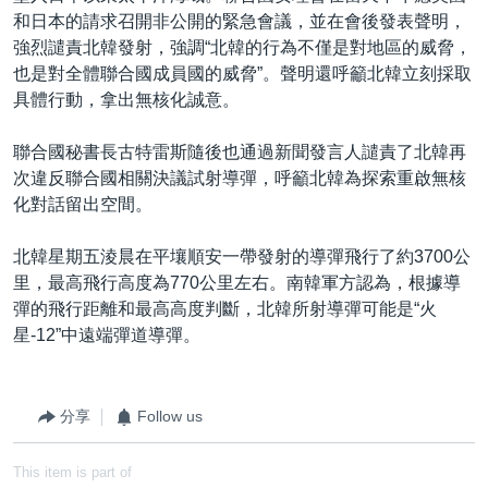
和日本的請求召開非公開的緊急會議，並在會後發表聲明，
強烈譴責北韓發射，強調“北韓的行為不僅是對地區的威脅，
也是對全體聯合國成員國的威脅”。聲明還呼籲北韓立刻採取
具體行動，拿出無核化誠意。
聯合國秘書長古特雷斯隨後也通過新聞發言人譴責了北韓再
次違反聯合國相關決議試射導彈，呼籲北韓為探索重啟無核
化對話留出空間。
北韓星期五淩晨在平壤順安一帶發射的導彈飛行了約3700公
里，最高飛行高度為770公里左右。南韓軍方認為，根據導
彈的飛行距離和最高高度判斷，北韓所射導彈可能是“火
星-12”中遠端彈道導彈。
分享
Follow us
This item is part of