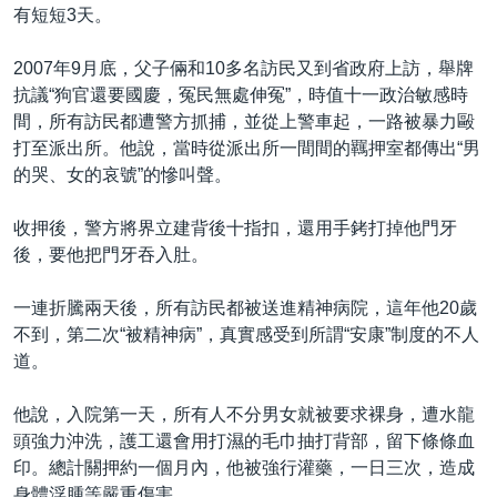
有短短3天。
2007年9月底，父子倆和10多名訪民又到省政府上訪，舉牌
抗議“狗官還要國慶，冤民無處伸冤”，時值十一政治敏感時
間，所有訪民都遭警方抓捕，並從上警車起，一路被暴力毆
打至派出所。他說，當時從派出所一間間的羈押室都傳出“男
的哭、女的哀號”的慘叫聲。
收押後，警方將界立建背後十指扣，還用手銬打掉他門牙
後，要他把門牙吞入肚。
一連折騰兩天後，所有訪民都被送進精神病院，這年他20歲
不到，第二次“被精神病”，真實感受到所謂“安康”制度的不人
道。
他說，入院第一天，所有人不分男女就被要求裸身，遭水龍
頭強力沖洗，護工還會用打濕的毛巾抽打背部，留下條條血
印。總計關押約一個月內，他被強行灌藥，一日三次，造成
身體浮腫等嚴重傷害。