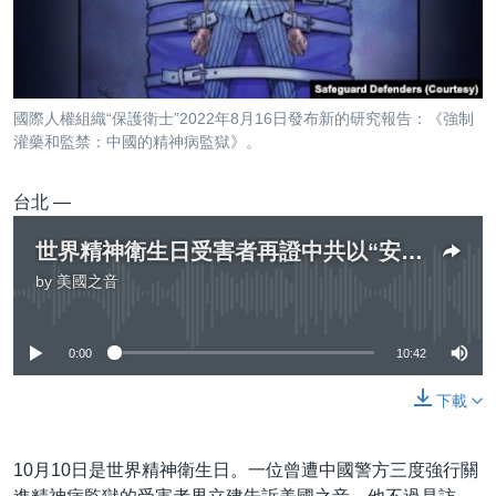
到
國際
檢
經貿
索
視頻
國際人權組織“保護衛士”2022年8月16日發布新的研究報告：《強制
音頻
每日視頻新聞
灌藥和監禁：中國的精神病監獄》。
VOA 60秒 (國際)
時事經緯
國語
台北 —
美國專訊
新聞音頻
世界精神衛生日受害者再證中共以“安康”為名實施恐懼統治
關注我們
視頻存檔
海外港人
by
美國之音
No media source currently available
YOUTUBE頻道
港人港心
美國透視
0:00
10:42
其他語言網站
建國史話
下載
廣播節目表
10月10日是世界精神衛生日。一位曾遭中國警方三度強行關