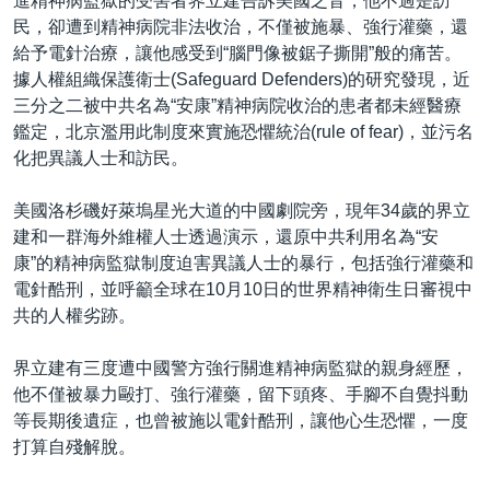
進精神病監獄的受害者界立建告訴美國之音，他不過是訪
民，卻遭到精神病院非法收治，不僅被施暴、強行灌藥，還
給予電針治療，讓他感受到“腦門像被鋸子撕開”般的痛苦。
據人權組織保護衛士(Safeguard Defenders)的研究發現，近
三分之二被中共名為“安康”精神病院收治的患者都未經醫療
鑑定，北京濫用此制度來實施恐懼統治(rule of fear)，並污名
化把異議人士和訪民。
美國洛杉磯好萊塢星光大道的中國劇院旁，現年34歲的界立
建和一群海外維權人士透過演示，還原中共利用名為“安
康”的精神病監獄制度迫害異議人士的暴行，包括強行灌藥和
電針酷刑，並呼籲全球在10月10日的世界精神衛生日審視中
共的人權劣跡。
界立建有三度遭中國警方強行關進精神病監獄的親身經歷，
他不僅被暴力毆打、強行灌藥，留下頭疼、手腳不自覺抖動
等長期後遺症，也曾被施以電針酷刑，讓他心生恐懼，一度
打算自殘解脫。