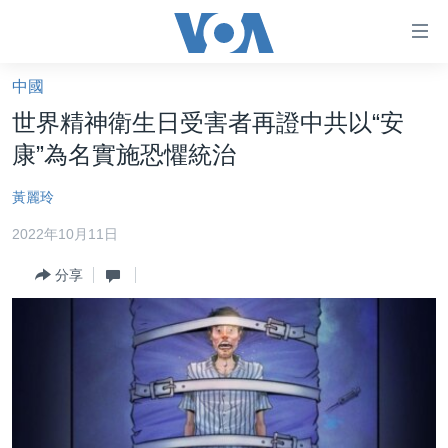
無
障
礙
中國
主頁
鏈
世界精神衛生日受害者再證中共以“安
接
美國大選2024
康”為名實施恐懼統治
跳
港澳
轉
黃麗玲
台灣
到
2022年10月11日
內
美中關係
容
分享
海外港人
跳
轉
新聞自由
到
揭謊頻道
導
航
美國
跳
中國
轉