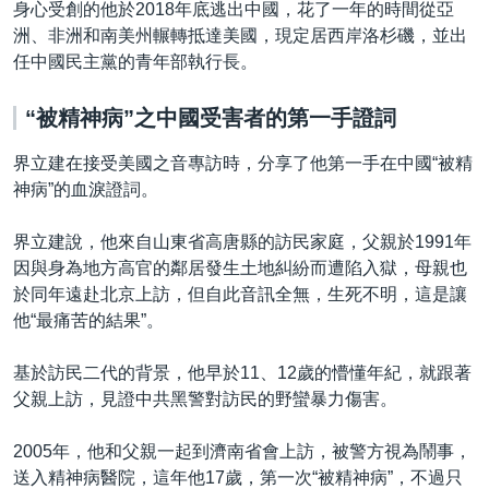
身心受創的他於2018年底逃出中國，花了一年的時間從亞
洲、非洲和南美州輾轉抵達美國，現定居西岸洛杉磯，並出
任中國民主黨的青年部執行長。
“
被精神病
”
之中國受害者的第一手證詞
界立建在接受美國之音專訪時，分享了他第一手在中國“被精
神病”的血淚證詞。
界立建說，他來自山東省高唐縣的訪民家庭，父親於1991年
因與身為地方高官的鄰居發生土地糾紛而遭陷入獄，母親也
於同年遠赴北京上訪，但自此音訊全無，生死不明，這是讓
他“最痛苦的結果”。
基於訪民二代的背景，他早於11、12歲的懵懂年紀，就跟著
父親上訪，見證中共黑警對訪民的野蠻暴力傷害。
2005年，他和父親一起到濟南省會上訪，被警方視為鬧事，
送入精神病醫院，這年他17歲，第一次“被精神病”，不過只