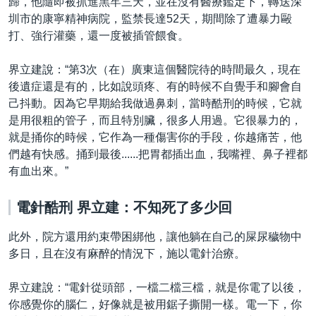
歸，他隨即被抓進黑牢三天，並在沒有醫療鑑定下，轉送深
圳市的康寧精神病院，監禁長達52天，期間除了遭暴力毆
打、強行灌藥，還一度被插管餵食。
界立建說：“第3次（在）廣東這個醫院待的時間最久，現在
後遺症還是有的，比如說頭疼、有的時候不自覺手和腳會自
己抖動。因為它早期給我做過鼻刺，當時酷刑的時候，它就
是用很粗的管子，而且特別臟，很多人用過。它很暴力的，
就是捅你的時候，它作為一種傷害你的手段，你越痛苦，他
們越有快感。捅到最後......把胃都插出血，我嘴裡、鼻子裡都
有血出來。”
電針酷刑
界立建：不知死了多少回
此外，院方還用約束帶困綁他，讓他躺在自己的屎尿穢物中
多日，且在沒有麻醉的情況下，施以電針治療。
界立建說：“電針從頭部，一檔二檔三檔，就是你電了以後，
你感覺你的腦仁，好像就是被用鋸子撕開一樣。電一下，你