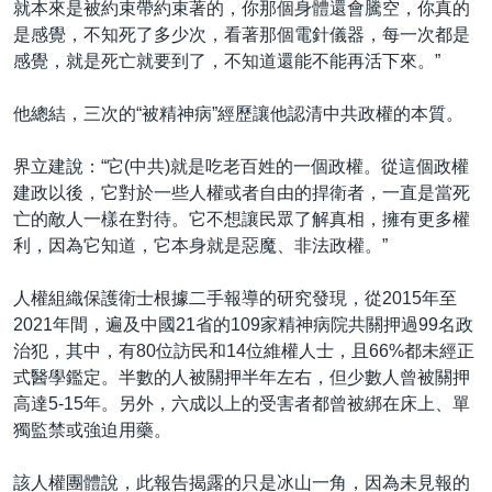
就本來是被約束帶約束著的，你那個身體還會騰空，你真的
是感覺，不知死了多少次，看著那個電針儀器，每一次都是
感覺，就是死亡就要到了，不知道還能不能再活下來。”
他總結，三次的“被精神病”經歷讓他認清中共政權的本質。
界立建說：“它(中共)就是吃老百姓的一個政權。從這個政權
建政以後，它對於一些人權或者自由的捍衛者，一直是當死
亡的敵人一樣在對待。它不想讓民眾了解真相，擁有更多權
利，因為它知道，它本身就是惡魔、非法政權。”
人權組織保護衛士根據二手報導的研究發現，從2015年至
2021年間，遍及中國21省的109家精神病院共關押過99名政
治犯，其中，有80位訪民和14位維權人士，且66%都未經正
式醫學鑑定。半數的人被關押半年左右，但少數人曾被關押
高達5-15年。另外，六成以上的受害者都曾被綁在床上、單
獨監禁或強迫用藥。
該人權團體說，此報告揭露的只是冰山一角，因為未見報的