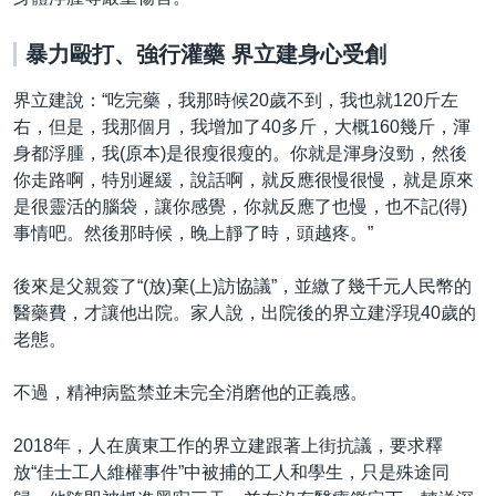
暴力毆打、強行灌藥
界立建身心受創
界立建說：“吃完藥，我那時候20歲不到，我也就120斤左
右，但是，我那個月，我增加了40多斤，大概160幾斤，渾
身都浮腫，我(原本)是很瘦很瘦的。你就是渾身沒勁，然後
你走路啊，特別遲緩，說話啊，就反應很慢很慢，就是原來
是很靈活的腦袋，讓你感覺，你就反應了也慢，也不記(得)
事情吧。然後那時候，晚上靜了時，頭越疼。”
後來是父親簽了“(放)棄(上)訪協議”，並繳了幾千元人民幣的
醫藥費，才讓他出院。家人說，出院後的界立建浮現40歲的
老態。
不過，精神病監禁並未完全消磨他的正義感。
2018年，人在廣東工作的界立建跟著上街抗議，要求釋
放“佳士工人維權事件”中被捕的工人和學生，只是殊途同