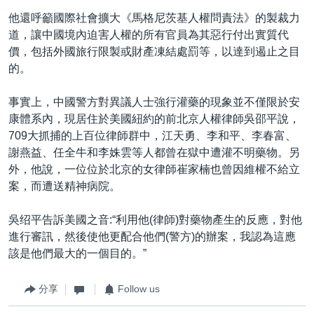
他還呼籲國際社會擴大《馬格尼茨基人權問責法》的製裁力
道，讓中國境內迫害人權的所有官員為其惡行付出實質代
價，包括外國旅行限製或財產凍結處罰等，以達到遏止之目
的。
事實上，中國警方對異議人士強行灌藥的現象並不僅限於安
康體系內，現居住於美國紐約的前北京人權律師吳邵平說，
709大抓捕的上百位律師群中，江天勇、李和平、李春富、
謝燕益、任全牛和李姝雲等人都曾在獄中遭灌不明藥物。另
外，他說，一位位於北京的女律師崔家楠也曾因維權不給立
案，而遭送精神病院。
吳绍平告訴美國之音:“利用他(律師)對藥物產生的反應，對他
進行審訊，然後使他更配合他們(警方)的辦案，我認為這應
該是他們最大的一個目的。”
分享
Follow us