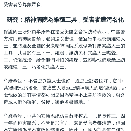
受害者恐為數眾多。
研究：精神病院為維穩工具，受害者遭污名化
保護衛士研究員牟彥希在接受美國之音採訪時表示，中國警
方濫用精神病監禁，避開法院審理，便宜行事地懲罰維權人
士，並將遍及全國的安康精神病院系統做為打壓異議人士的
工具，其目的有三：一、維穩，讓訪民和異議人士噤聲。
二、恐懼統治，給予他們可怕的經歷，並威嚇他們放棄上訪
或維權。三、污名化異議人士。
牟彥希說：“不管是異議人士也好，還是上訪者也好，它(中
共)要把他污名化，當這些人被冠上精神病人的這個標籤，那
麼他做的所有事情都可能是因為精神不正常所導致的，就會
造成人們的誤解。然後，讓他名譽掃地。”
牟彥希說，中共的安康系統仿自蘇聯模式，已是長達三、四
十年的迫害體系，不管是加害方、還是受害者都清楚，但因
為安康體係是為黨政維穩服務，因此，中國內部毫無任何改